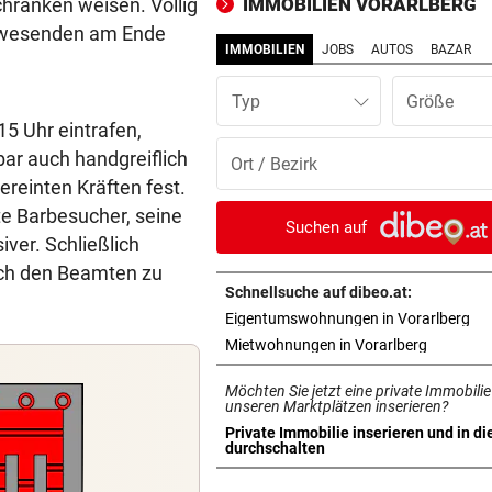
hranken weisen. Völlig
IMMOBILIEN VORARLBERG
Feuerwehrhaus
Anwesenden am Ende
IMMOBILIEN
JOBS
AUTOS
BAZAR
BINNEN WENIGER STUNDEN
vor 
Ländle-Polizei nahm neun
Typ
Jugendliche fest
5 Uhr eintrafen,
ar auch handgreiflich
ANHALTENDE TROCKENHEIT
vor 
reinten Kräften fest.
Kein Wasser mehr:
te Barbesucher, seine
Alpenvereinshaus schließt 
Suchen auf
er. Schließlich
NACH OPERATION
vor 
ach den Beamten zu
Youngster Maxi Taucher be
Schnellsuche auf dibeo.at:
Nummer 1 erneut
in 
Eigentumswohnungen in Vorarlberg
in neuem 
Mietwohnungen in Vorarlberg
SPERRSTUNDE
vor 
Möchten Sie jetzt eine private Immobilie
Wirtshaussterben: „Sternbr
unseren Marktplätzen inserieren?
schlittert in Pleite
Private Immobilie inserieren und in di
in neuem Tab öffnen
durchschalten
GEGEN WATTENS
vor 