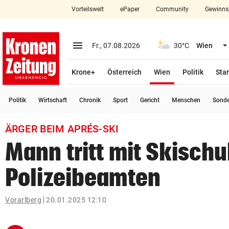
Vorteilswelt
ePaper
Community
Gewinns
close
Schließen
menu
Menü aufklappen
Fr., 07.08.2026
30°C
Wien
Abonnieren
(ausgewählt)
Krone+
Österreich
Wien
Politik
Star
account_circle
arrow_right
Anmelden
Politik
Wirtschaft
Chronik
Sport
Gericht
Menschen
Sond
pin_drop
arrow_right
Bundesland auswäh
Wien
ÄRGER BEIM APRÉS-SKI
bookmark
Merkliste
Mann tritt mit Skisch
Polizeibeamten
Suchbegriff
search
eingeben
Vorarlberg
20.01.2025 12:10