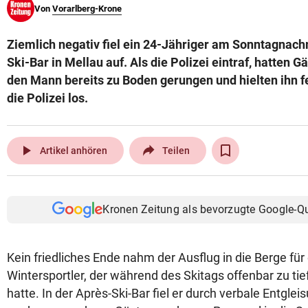
Von
Vorarlberg-Krone
© Krone Multimedia GmbH & Co KG 2026
Muthgasse 2, 1190 Wien
Ziemlich negativ fiel ein 24-Jähriger am Sonntagnachm
Ski-Bar in Mellau auf. Als die Polizei eintraf, hatten 
den Mann bereits zu Boden gerungen und hielten ihn fe
die Polizei los.
play_arrow
Artikel anhören
Teilen
Kronen Zeitung als bevorzugte Google-Q
Kein friedliches Ende nahm der Ausflug in die Berge für
Wintersportler, der während des Skitags offenbar zu tie
hatte. In der Après-Ski-Bar fiel er durch verbale Entglei