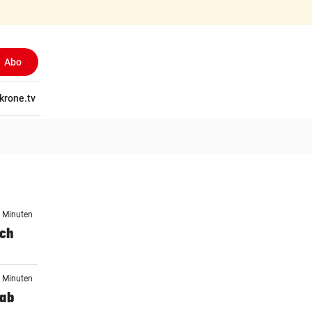
Abo
tschaft
krone.tv
Wissen
Gericht
Kolumnen
Freizeit
Reise
Ti
6 Minuten
sch
7 Minuten
 ab