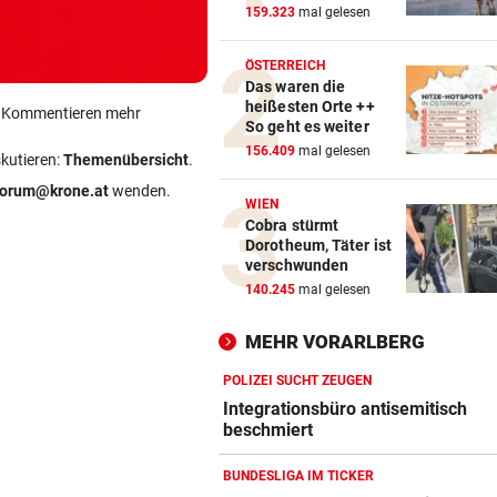
159.323
mal gelesen
ÖSTERREICH
Das waren die
heißesten Orte ++
ein Kommentieren mehr
So geht es weiter
156.409
mal gelesen
skutieren:
Themenübersicht
.
forum@krone.at
wenden.
WIEN
Cobra stürmt
Dorotheum, Täter ist
verschwunden
140.245
mal gelesen
MEHR VORARLBERG
POLIZEI SUCHT ZEUGEN
Integrationsbüro antisemitisch
beschmiert
BUNDESLIGA IM TICKER