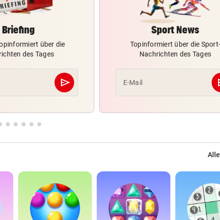
Briefing
Sport News
opinformiert über die
Topinformiert über die Sport
ichten des Tages
Nachrichten des Tages
send
s
E-Mail
Abschicken
Alle