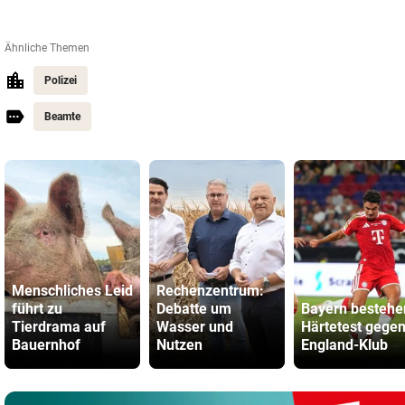
Ähnliche Themen
Polizei
Beamte
Menschliches Leid
Rechenzentrum:
führt zu
Debatte um
Bayern bestehe
Tierdrama auf
Wasser und
Härtetest gege
Bauernhof
Nutzen
England-Klub