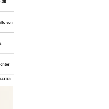
9.30
ilfe von
s
ochter
LETTER