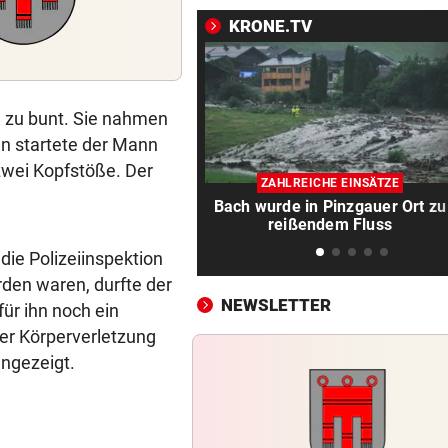
Altachs Massombo kennt de
Schlüssel zum Erfolg
KRONE.TV
VON POLIZEI GESCHNAPPT
vor 
Urlauber war mit illegalen W
unterwegs
n zu bunt. Sie nahmen
n startete der Mann
DREI MÄNNER ANGEKLAGT
vor 
zwei Kopfstöße. Der
Verein als Tarnung für
ZAHLREICHE EINSÄTZE
Bach wurde in Pinzgauer Ort zu
Drogenplantage genutzt
reißendem Fluss
BLÖD GELAUFEN
vor 1
die Polizeiinspektion
Einbrecherduo schlief nach
den waren, durfte der
auf Wiese ein
NEWSLETTER
ür ihn noch ein
er Körperverletzung
NACH HARTEM KAMPF
vor 1
ngezeigt.
Erstmals seit April: Schwärzl
Viertelfinale
„KEINE FRAGE!“
vor 1