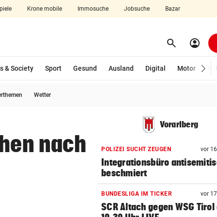
piele
Krone mobile
Immosuche
Jobsuche
Bazar
search
account_circle
Menü aufklappen
Suchen
s & Society
Sport
Gesund
Ausland
Digital
Motor
Wir
erthemen
Wetter
len
Vorarlberg
uhen nach
POLIZEI SUCHT ZEUGEN
vor 1
Integrationsbüro antisemiti
beschmiert
BUNDESLIGA IM TICKER
vor 1
SCR Altach gegen WSG Tirol