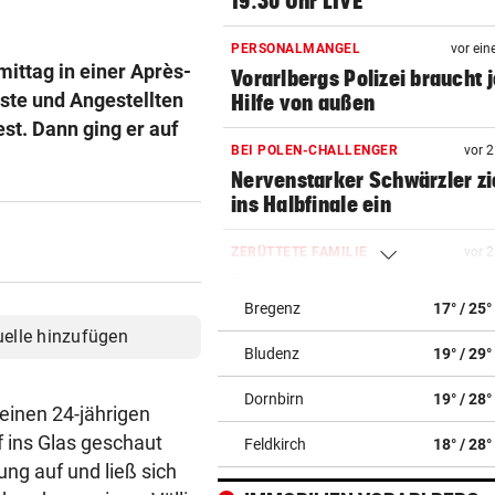
19.30 Uhr LIVE
PERSONALMANGEL
vor ein
ittag in einer Après-
Vorarlbergs Polizei braucht j
Gäste und Angestellten
Hilfe von außen
st. Dann ging er auf
BEI POLEN-CHALLENGER
vor 
Nervenstarker Schwärzler zi
ins Halbfinale ein
ZERÜTTETE FAMILIE
vor 
Stiefvater wegen Gewalt an
Ziehtochter vor Gericht
Bregenz
17° / 25°
uelle hinzufügen
Bludenz
19° / 29°
BREGENZER FESTSPIELE
vor 
Eine wunderbare Reise mit 
Dornbirn
19° / 28°
Sofie von Otter
 einen 24-jährigen
f ins Glas geschaut
Feldkirch
18° / 28°
POLIZEI SUCHT ZEUGEN
vor 
sung auf und ließ sich
Unbekannte stahlen Schilde