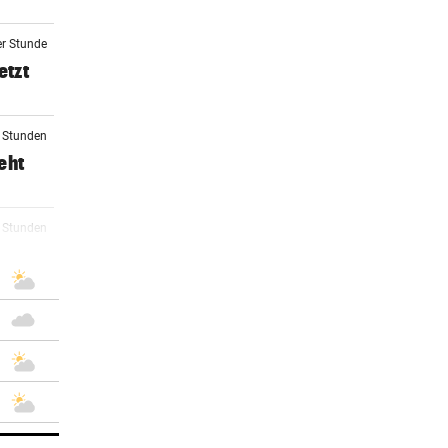
er Stunde
etzt
2 Stunden
eht
2 Stunden
3 Stunden
Anna
5 Stunden
r von