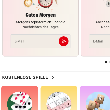
Guten Morgen
Morgens topinformiert über die
Abends t
Nachrichten des Tages
Nachr
send
E-Mail
E-Mail
Abschicken
chevron_right
KOSTENLOSE SPIELE