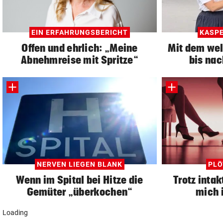
EIN ERFAHRUNGSBERICHT
KASPE
Offen und ehrlich: „Meine
Mit dem we
Abnehmreise mit Spritze“
bis nac
NERVEN LIEGEN BLANK
PLÖ
Wenn im Spital bei Hitze die
Trotz intak
Gemüter „überkochen“
mich 
Loading