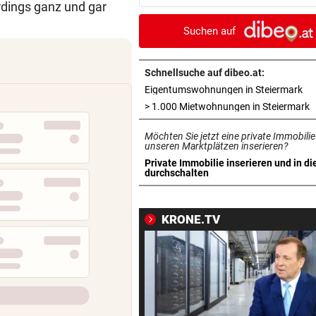
rdings ganz und gar
Postings vor Gericht
Suchen auf
„LIEBELEI“ GEHT WEITER
vor 3
Pleite-Restaurant: Neue
Gesellschaft, alter Chef
Schnellsuche auf dibeo.at:
in 
Eigentumswohnungen in Steiermark
SOMALIER VERURTEILT
vor 3
i
> 1.000 Mietwohnungen in Steiermark
Überfall mit Pistolen auf de
Möchten Sie jetzt eine private Immobilie
Überfuhrsteg: Haft!
unseren Marktplätzen inserieren?
Private Immobilie inserieren und in di
„SICHER KEIN BORDELL“
vor 3
in neuem Tab öffnen
durchschalten
Wird das Tafelsilber der
Kaiserstadt so zu Gold?
KRONE.TV
NACH BRÄNDEN
vor 3
Sweeney verteilt Essen in
Heimatstadt Spokane
KAMPF GEGEN FLAMMEN
vor 3