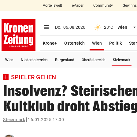
Vorteilswelt
ePaper
Community
Gewinns
close
Schließen
menu
Menü aufklappen
Do., 06.08.2026
28°C
Wien
Abonnieren
(ausgewählt)
Krone+
Österreich
Wien
Politik
Star
account_circle
arrow_right
Anmelden
(a
Wien
Niederösterreich
Burgenland
Oberösterreich
Steiermark
pin_drop
arrow_right
Bundesland auswäh
Wien
SPIELER GEHEN
bookmark
Merkliste
Insolvenz? Steirische
Kultklub droht Abstie
Suchbegriff
search
eingeben
Steiermark
16.01.2025 17:00