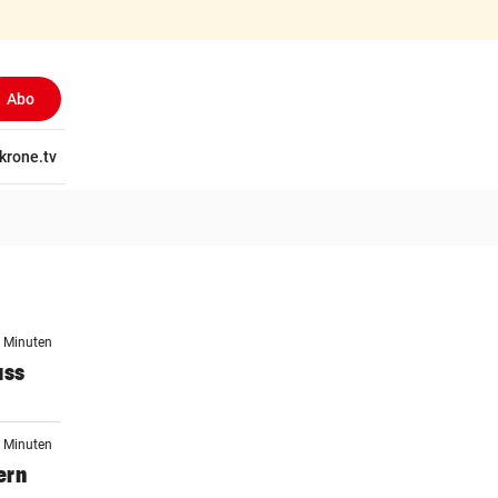
Abo
tschaft
krone.tv
Wissen
Gericht
Kolumnen
Freizeit
Reise
Ti
3 Minuten
ass
7 Minuten
ern