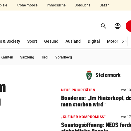
piele
Krone mobile
Immosuche
Jobsuche
Bazar
search
account_circle
Menü aufklappen
Suchen
s & Society
Sport
Gesund
Ausland
Digital
Motor
Wir
usgewählt)
Kärnten
Salzburg
Tirol
Vorarlberg
len
Steiermark
m
NEUE PRIORITÄTEN
vor 1
g
Banderas: „Im Hinterkopf, d
man sterben wird“
„KLEINER KOMPROMISS“
vor 1
Sonntagsöffnung: NEOS ford