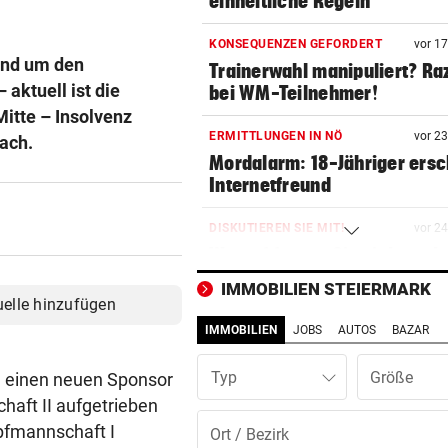
einheitliche Regeln
KONSEQUENZEN GEFORDERT
vor 1
und um den
Trainerwahl manipuliert? Ra
 aktuell ist die
bei WM-Teilnehmer!
itte – Insolvenz
ERMITTLUNGEN IN NÖ
vor 2
ach.
Mordalarm: 18-Jähriger ersc
Internetfreund
DISKUTIEREN SIE MIT!
vor 2
Worauf freuen Sie sich nach
Hitzewelle?
IMMOBILIEN STEIERMARK
uelle hinzufügen
BEI SEINEM NEO-KLUB
vor 2
IMMOBILIEN
JOBS
AUTOS
BAZAR
Gefeiert wie Rockstar: So vi
kassiert WM-Held!
Typ
n einen neuen Sponsor
aft II aufgetrieben
ERNEUTE VERHANDLUNG
vor 3
mpfmannschaft I
Hobby-Schafbauer wegen Wo