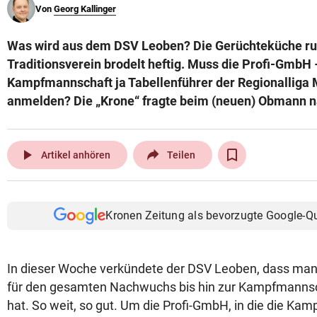
Von
Georg Kallinger
© Krone Multimedia GmbH & Co KG 2026
Muthgasse 2, 1190 Wien
Was wird aus dem DSV Leoben? Die Gerüchteküche r
Traditionsverein brodelt heftig. Muss die Profi-GmbH –
Kampfmannschaft ja Tabellenführer der Regionalliga M
anmelden? Die „Krone“ fragte beim (neuen) Obmann n
play_arrow
Artikel anhören
Teilen
Kronen Zeitung als bevorzugte Google-Q
In dieser Woche verkündete der DSV Leoben, dass ma
für den gesamten Nachwuchs bis hin zur Kampfmannsch
hat. So weit, so gut. Um die Profi-GmbH, in die die Ka