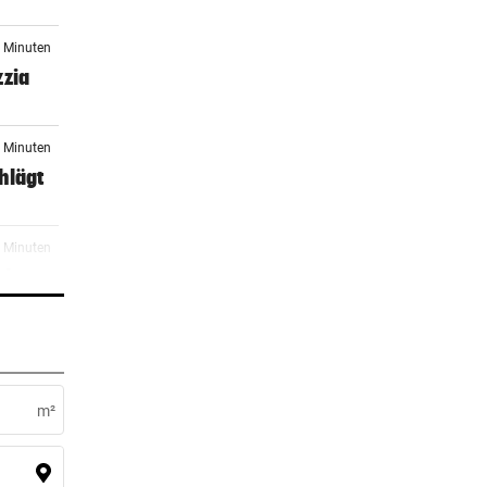
7 Minuten
zzia
3 Minuten
hlägt
4 Minuten
 der
6 Minuten
el
m²
2 Minuten
lf-