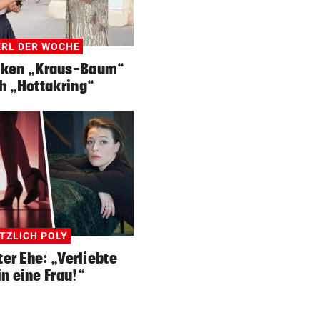
RL DER WOCHE
lken „Kraus-Baum“
h „Hottakring“
TZLICH POLY
ter Ehe: „Verliebte
in eine Frau!“