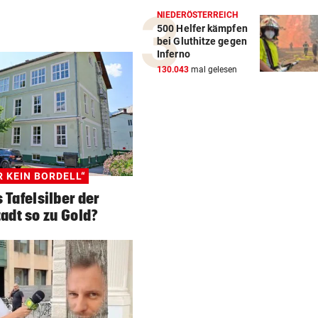
NIEDERÖSTERREICH
500 Helfer kämpfen
bei Gluthitze gegen
Inferno
130.043
mal gelesen
R KEIN BORDELL“
 Tafelsilber der
adt so zu Gold?