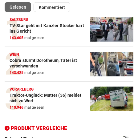
(ausgewählt)
Gelesen
Kommentiert
SALZBURG
TV-Star geht mit Kanzler Stocker hart
Action-Cam Vergleich
ins Gericht
143.605
mal gelesen
ZUM VERGLEICH
Crosstrainer Vergleich
WIEN
Cobra stürmt Dorotheum, Täter ist
ZUM VERGLEICH
verschwunden
143.425
mal gelesen
E-Bike Vergleich
ZUM VERGLEICH
VORARLBERG
Traktor-Unglück: Mutter (36) meldet
Elektro-Scooter Vergleich
sich zu Wort
ZUM VERGLEICH
110.946
mal gelesen
Ergometer Vergleich
ZUM VERGLEICH
PRODUKT VERGLEICHE