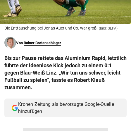
© Krone Multimedia GmbH & Co KG 2026
Muthgasse 2, 1190 Wien
Die Enttäuschung bei Jonas Auer und Co. war groß.
(Bild: GEPA)
Von
Rainer Bortenschlager
Bis zur Pause rettete das Aluminium Rapid, letztlich
führte der ideenlose Kick jedoch zu einem 0:1
gegen Blau-Weiß Linz. „Wir tun uns schwer, leicht
Fußball zu spielen“, fasste es Robert Klauß
zusammen.
Kronen Zeitung als bevorzugte Google-Quelle
hinzufügen