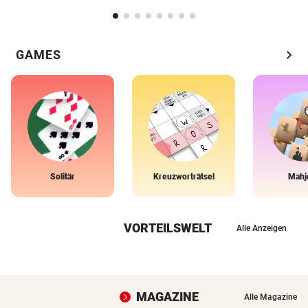
chevron_right
GAMES
Solitär
Kreuzworträtsel
Mahj
VORTEILSWELT
Alle Anzeigen
MAGAZINE
Alle Magazine