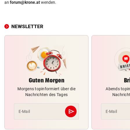
an
forum@krone.at
wenden.
NEWSLETTER
Guten Morgen
Br
Morgens topinformiert über die
Abends topin
Nachrichten des Tages
Nachrich
send
E-Mail
E-Mail
Abschicken