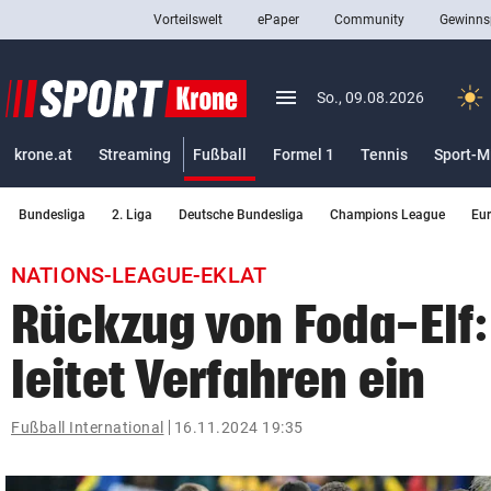
Vorteilswelt
ePaper
Community
Gewinns
close
Schließen
menu
Menü aufklappen
So., 09.08.2026
Abonnieren
(ausgewählt)
krone.at
Streaming
Fußball
Formel 1
Tennis
Sport-M
account_circle
arrow_right
Anmelden
Bundesliga
2. Liga
Deutsche Bundesliga
Champions League
Eu
pin_drop
arrow_right
Bundesland auswäh
Wien
NATIONS-LEAGUE-EKLAT
bookmark
Merkliste
Rückzug von Foda-Elf:
leitet Verfahren ein
Suchbegriff
search
eingeben
Fußball International
16.11.2024 19:35