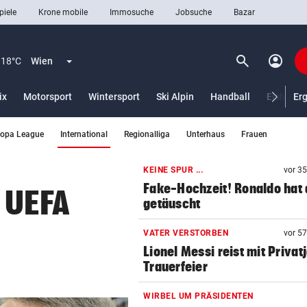
piele
Krone mobile
Immosuche
Jobsuche
Bazar
search
account_circle
Menü aufklappen
Suchen
18°C
Wien
ix
Motorsport
Wintersport
Ski Alpin
Handball
Eishocke
Er
(ausgewählt)
ropa League
International
Regionalliga
Unterhaus
Frauen
len
KEINE SPUR ...
vor 3
Fake-Hochzeit! Ronaldo hat 
 UEFA
getäuscht
VATER VERSTORBEN
vor 5
Lionel Messi reist mit Privatj
Trauerfeier
WIRBEL UM PRÄSIDENTEN