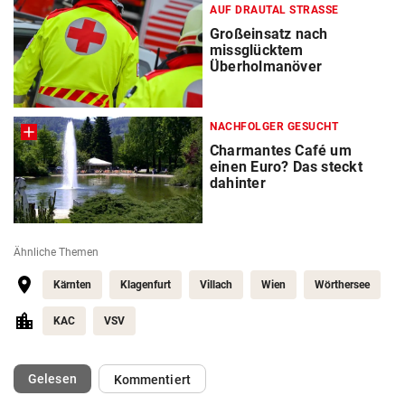
AUF DRAUTAL STRASSE
Großeinsatz nach
missglücktem
Überholmanöver
NACHFOLGER GESUCHT
Charmantes Café um
einen Euro? Das steckt
dahinter
Ähnliche Themen
Kärnten
Klagenfurt
Villach
Wien
Wörthersee
KAC
VSV
(ausgewählt)
Gelesen
Kommentiert