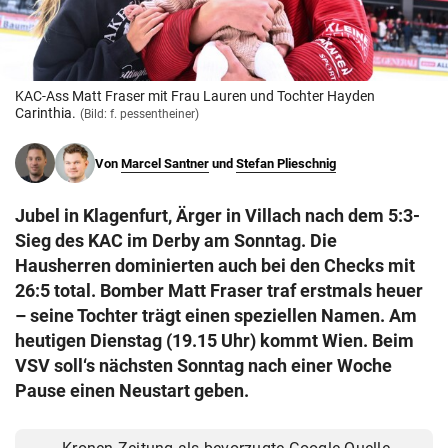
© Krone Multimedia GmbH & Co KG 2026
Muthgasse 2, 1190 Wien
KAC-Ass Matt Fraser mit Frau Lauren und Tochter Hayden
Carinthia.
(Bild: f. pessentheiner)
Von
Marcel Santner
und
Stefan Plieschnig
Jubel in Klagenfurt, Ärger in Villach nach dem 5:3-
Sieg des KAC im Derby am Sonntag. Die
Hausherren dominierten auch bei den Checks mit
26:5 total. Bomber Matt Fraser traf erstmals heuer
– seine Tochter trägt einen speziellen Namen. Am
heutigen Dienstag (19.15 Uhr) kommt Wien. Beim
VSV soll‘s nächsten Sonntag nach einer Woche
Pause einen Neustart geben.