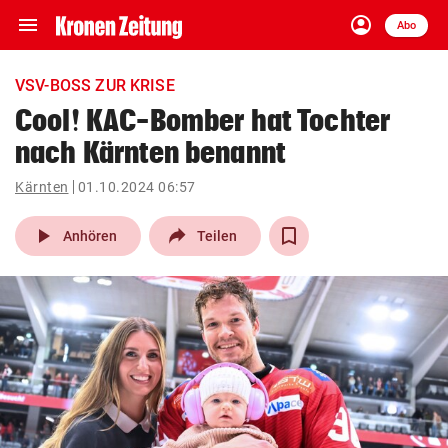
menu
account_circle
Navigation
Anmelden
Abo
close
Schließen
ein-/ausklappen
VSV-BOSS ZUR KRISE
Abonnieren
Cool! KAC-Bomber hat Tochter
nach Kärnten benannt
account_circle
arrow_right
Anmelden
Kärnten
01.10.2024 06:57
pin_drop
arrow_right
Bundesland auswäh
Wien
play_arrow
Anhören
Teilen
bookmark
Merkliste
Suchbegriff
search
eingeben