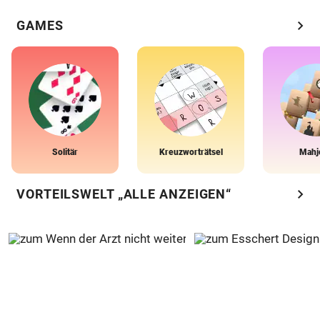
chevron_right
GAMES
Solitär
Kreuzworträtsel
Mahj
chevron_right
VORTEILSWELT „ALLE ANZEIGEN“