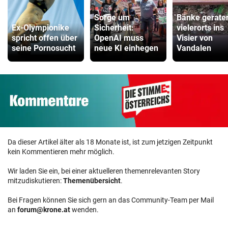
Sorge um
Bänke gerate
Ex-Olympionike
Sicherheit:
vielerorts ins
spricht offen über
OpenAI muss
Visier von
seine Pornosucht
neue KI einhegen
Vandalen
Da dieser Artikel älter als 18 Monate ist, ist zum jetzigen Zeitpunkt
kein Kommentieren mehr möglich.
Wir laden Sie ein, bei einer aktuelleren themenrelevanten Story
mitzudiskutieren:
Themenübersicht
.
Bei Fragen können Sie sich gern an das Community-Team per Mail
an
forum@krone.at
wenden.