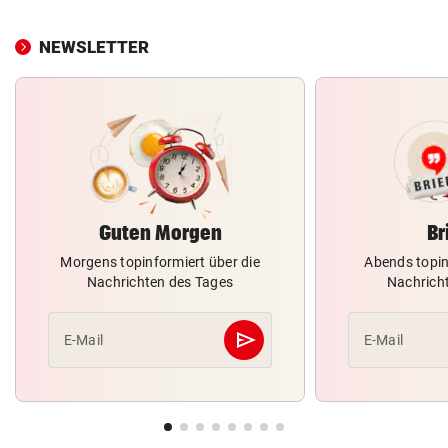
NEWSLETTER
Guten Morgen
Br
Morgens topinformiert über die
Abends topin
Nachrichten des Tages
Nachrich
send
E-Mail
E-Mail
Abschicken