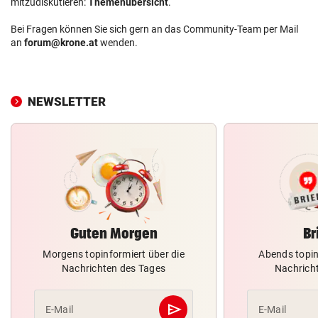
mitzudiskutieren:
Themenübersicht
.
Bei Fragen können Sie sich gern an das Community-Team per Mail
an
forum@krone.at
wenden.
NEWSLETTER
Guten Morgen
Br
Morgens topinformiert über die
Abends topin
Nachrichten des Tages
Nachrich
send
E-Mail
E-Mail
Abschicken