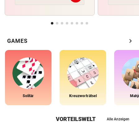
chevron_right
GAMES
Solitär
Kreuzworträtsel
Mahj
VORTEILSWELT
Alle Anzeigen