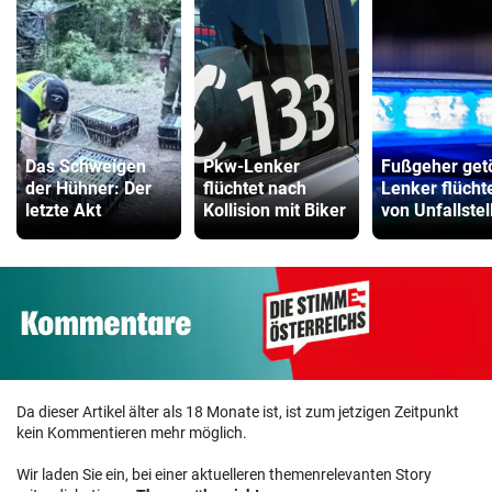
Das Schweigen
Pkw-Lenker
Fußgeher getö
der Hühner: Der
flüchtet nach
Lenker flücht
letzte Akt
Kollision mit Biker
von Unfallstel
Da dieser Artikel älter als 18 Monate ist, ist zum jetzigen Zeitpunkt
kein Kommentieren mehr möglich.
Wir laden Sie ein, bei einer aktuelleren themenrelevanten Story