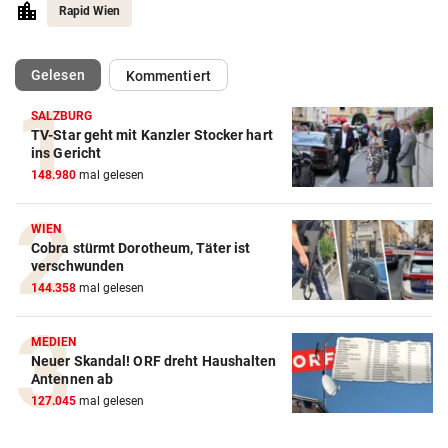
Rapid Wien
(ausgewählt)
Gelesen
Kommentiert
SALZBURG
TV-Star geht mit Kanzler Stocker hart
Action-Cam Vergleich
ins Gericht
148.980
mal gelesen
ZUM VERGLEICH
Crosstrainer Vergleich
WIEN
Cobra stürmt Dorotheum, Täter ist
ZUM VERGLEICH
verschwunden
144.358
mal gelesen
E-Bike Vergleich
ZUM VERGLEICH
MEDIEN
Neuer Skandal! ORF dreht Haushalten
Elektro-Scooter Vergleich
Antennen ab
ZUM VERGLEICH
127.045
mal gelesen
Ergometer Vergleich