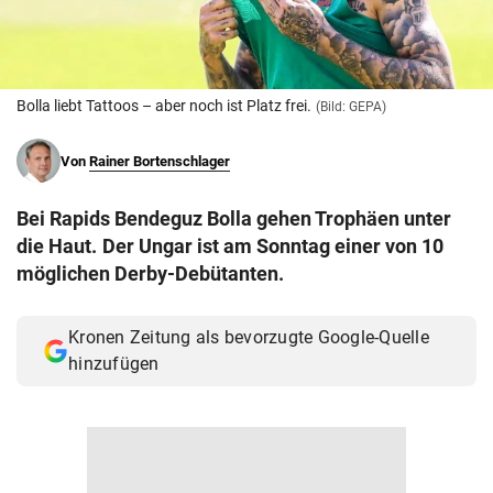
© Krone Multimedia GmbH & Co KG 2026
Muthgasse 2, 1190 Wien
Bolla liebt Tattoos – aber noch ist Platz frei.
(Bild: GEPA)
Von
Rainer Bortenschlager
Bei Rapids Bendeguz Bolla gehen Trophäen unter
die Haut. Der Ungar ist am Sonntag einer von 10
möglichen Derby-Debütanten.
Kronen Zeitung als bevorzugte Google-Quelle
hinzufügen