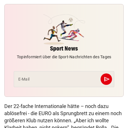
Sport News
Topinformiert über die Sport-Nachrichten des Tages
send
E-Mail
Abschicken
Der 22-fache Internationale hätte – noch dazu
ablösefrei - die EURO als Sprungbrett zu einem noch
größeren Klub nutzen können. „Aber ich wollte
Klarheit haben, nicht pokern“, begründet Bolla. „Die