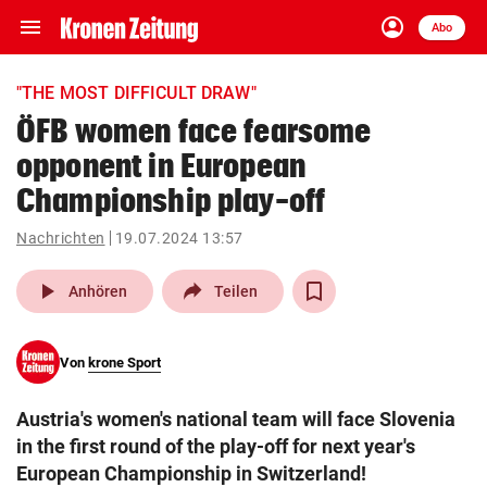
menu
account_circle
Navigation
Anmelden
Abo
close
Schließen
ein-/ausklappen
"THE MOST DIFFICULT DRAW"
Abonnieren
ÖFB women face fearsome
opponent in European
account_circle
arrow_right
Anmelden
Championship play-off
pin_drop
arrow_right
Bundesland auswäh
Wien
Nachrichten
19.07.2024 13:57
play_arrow
bookmark
Anhören
Teilen
Merkliste
Von
krone Sport
Suchbegriff
search
eingeben
Austria's women's national team will face Slovenia
in the first round of the play-off for next year's
European Championship in Switzerland!