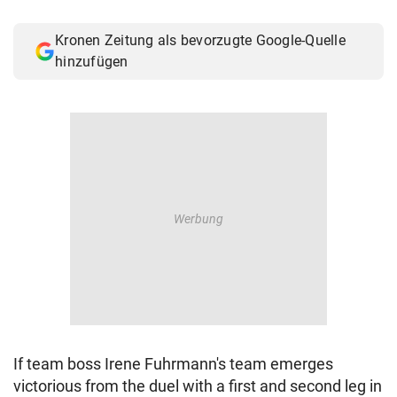
© Krone Multimedia GmbH & Co KG 2026
Muthgasse 2, 1190 Wien
Kronen Zeitung als bevorzugte Google-Quelle
hinzufügen
If team boss Irene Fuhrmann's team emerges
victorious from the duel with a first and second leg in