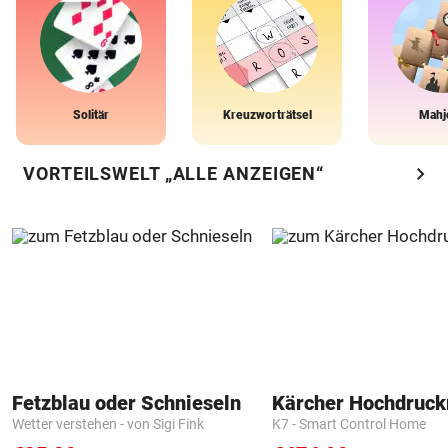
Solitär
Kreuzworträtsel
Mahj
chevron_right
VORTEILSWELT „ALLE ANZEIGEN“
Fetzblau oder Schnieseln
Kärcher Hochdruck
Wetter verstehen - von Sigi Fink
K7 - Smart Control Home