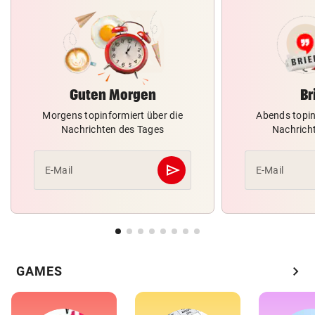
Guten Morgen
Br
Morgens topinformiert über die
Abends topin
Nachrichten des Tages
Nachrich
send
E-Mail
E-Mail
Abschicken
chevron_right
GAMES