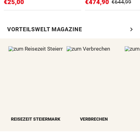
€25,00
€474,90
€644,99
chevron_right
VORTEILSWELT MAGAZINE
REISEZEIT STEIERMARK
VERBRECHEN