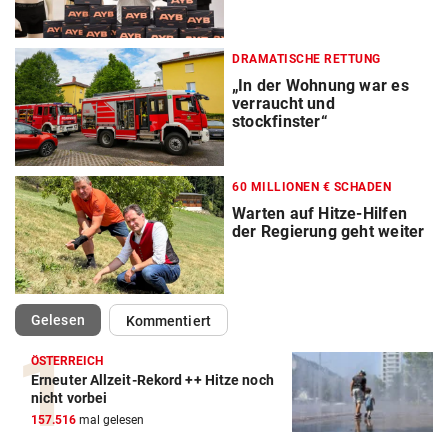
DRAMATISCHE RETTUNG
„In der Wohnung war es
verraucht und
stockfinster“
60 MILLIONEN € SCHADEN
Warten auf Hitze-Hilfen
der Regierung geht weiter
(ausgewählt)
Gelesen
Kommentiert
ÖSTERREICH
Erneuter Allzeit-Rekord ++ Hitze noch
nicht vorbei
157.516
mal gelesen