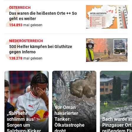
ÖSTERREICH
Das waren die heißesten Orte ++ So
geht es weiter
154.893
mal gelesen
NIEDERÖSTERREICH
500 Helfer kämpfen bei Gluthitze
gegen Inferno
138.278
mal gelesen
Vor Oman
„Sah sehr
havarierter
schlimm aus“ –
Tanker:
Bach wurde i
Sorgen um
Ölkatastrophe
Pinzgauer Ort
Salzburg-Kicker
droht
reißendem Fl