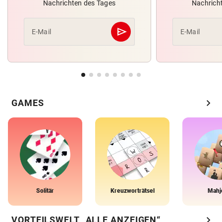
Nachrichten des Tages
Nachrich
send
E-Mail
E-Mail
Abschicken
chevron_right
GAMES
Solitär
Kreuzworträtsel
Mahj
chevron_right
VORTEILSWELT „ALLE ANZEIGEN“