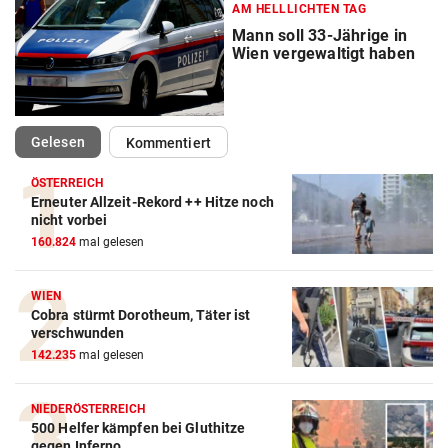
AM HELLLICHTEN TAG
Mann soll 33-Jährige in
Wien vergewaltigt haben
(ausgewählt)
Gelesen
Kommentiert
ÖSTERREICH
Erneuter Allzeit-Rekord ++ Hitze noch
nicht vorbei
160.824
mal gelesen
WIEN
Cobra stürmt Dorotheum, Täter ist
verschwunden
142.235
mal gelesen
NIEDERÖSTERREICH
500 Helfer kämpfen bei Gluthitze
gegen Inferno