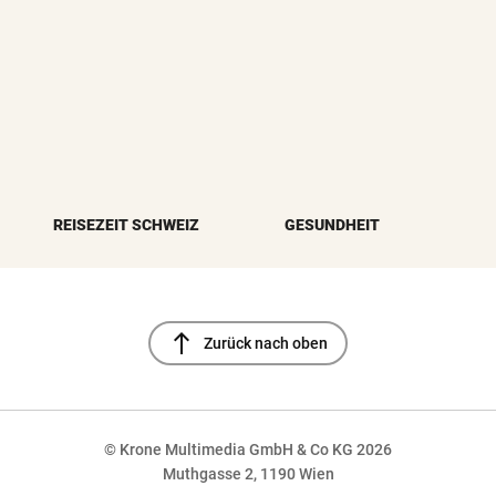
REISEZEIT SCHWEIZ
GESUNDHEIT
north
Zurück nach oben
© Krone Multimedia GmbH & Co KG 2026
Muthgasse 2, 1190 Wien