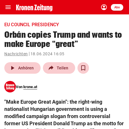
menu
account_circle
Navigation
Anmelden
Abo
close
Schließen
ein-/ausklappen
EU COUNCIL PRESIDENCY
Abonnieren
Orbán copies Trump and wants to
make Europe “great”
account_circle
arrow_right
Anmelden
Nachrichten
18.06.2024 16:05
pin_drop
arrow_right
Bundesland auswäh
Wien
play_arrow
Anhören
Teilen
bookmark
Merkliste
Von
krone.at
Suchbegriff
search
"Make Europe Great Again": the right-wing
eingeben
nationalist Hungarian government is using a
modified campaign slogan from controversial
former US President Donald Trump as the motto for