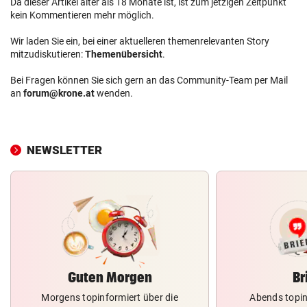
Da dieser Artikel älter als 18 Monate ist, ist zum jetzigen Zeitpunkt
kein Kommentieren mehr möglich.
Wir laden Sie ein, bei einer aktuelleren themenrelevanten Story
mitzudiskutieren:
Themenübersicht
.
Bei Fragen können Sie sich gern an das Community-Team per Mail
an
forum@krone.at
wenden.
NEWSLETTER
Guten Morgen
Br
Morgens topinformiert über die
Abends topin