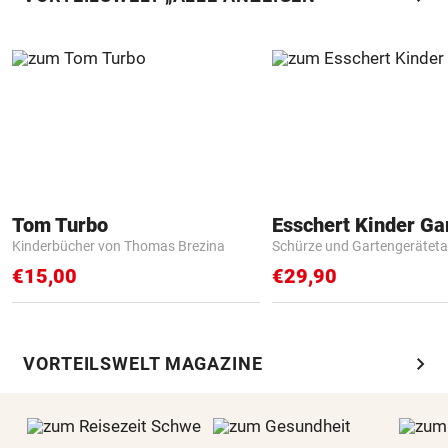
Tom Turbo
Kinderbücher von Thomas Brezina
Schürze und Gartengerätet
€15,00
€29,90
chevron_right
VORTEILSWELT MAGAZINE