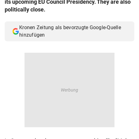
its upcoming EU Council Presidency. They are also
© Krone Multimedia GmbH & Co KG 2026
politically close.
Muthgasse 2, 1190 Wien
Kronen Zeitung als bevorzugte Google-Quelle
hinzufügen