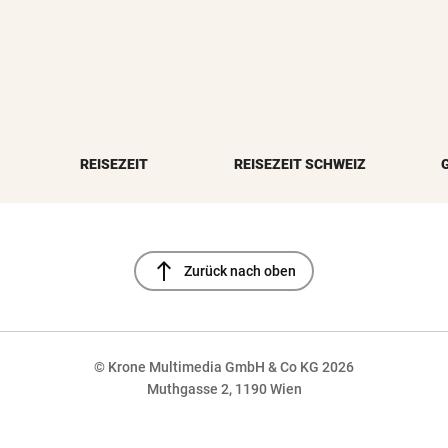
REISEZEIT
REISEZEIT SCHWEIZ
north
Zurück nach oben
© Krone Multimedia GmbH & Co KG 2026
Muthgasse 2, 1190 Wien