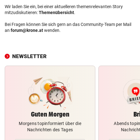
Wir laden Sie ein, bei einer aktuelleren themenrelevanten Story
mitzudiskutieren:
Themenübersicht
.
Bei Fragen können Sie sich gern an das Community-Team per Mail
an
forum@krone.at
wenden.
NEWSLETTER
Guten Morgen
Br
Morgens topinformiert über die
Abends topin
Nachrichten des Tages
Nachrich