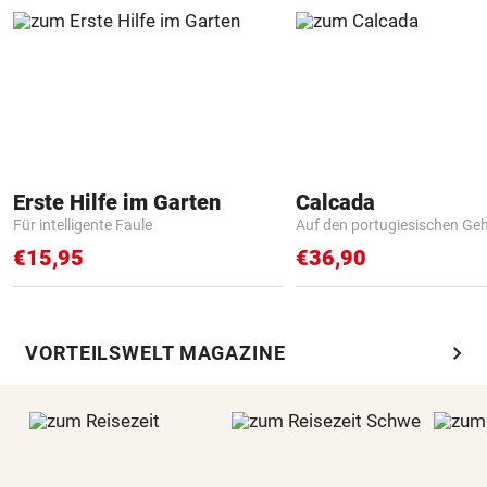
Erste Hilfe im Garten
Calcada
Für intelligente Faule
Auf den portugiesischen G
€15,95
€36,90
chevron_right
VORTEILSWELT MAGAZINE