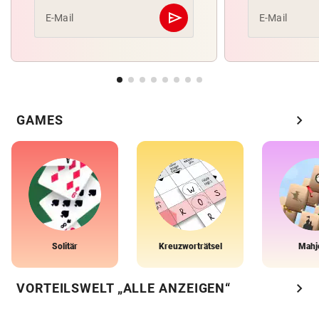
send
E-Mail
E-Mail
Abschicken
chevron_right
GAMES
Solitär
Kreuzworträtsel
Mahj
chevron_right
VORTEILSWELT „ALLE ANZEIGEN“