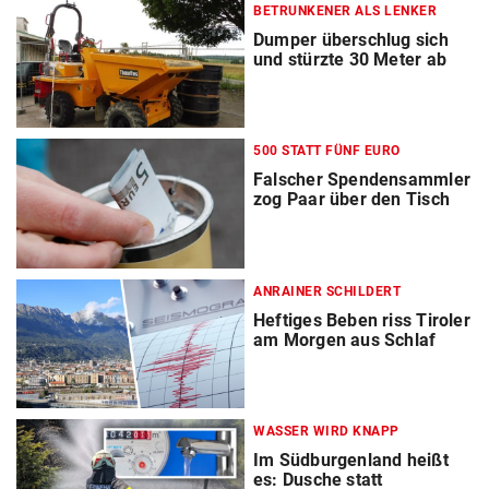
BETRUNKENER ALS LENKER
Dumper überschlug sich
und stürzte 30 Meter ab
500 STATT FÜNF EURO
Falscher Spendensammler
zog Paar über den Tisch
ANRAINER SCHILDERT
Heftiges Beben riss Tiroler
am Morgen aus Schlaf
WASSER WIRD KNAPP
Im Südburgenland heißt
es: Dusche statt