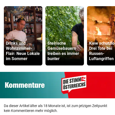
Drinks und
Steirische
Kiew schutzlo
Wohnzimmer-
Gemüsebauern
Drei Tote bei
Flair: Neue Lokale
treiben es immer
Russen-
im Sommer
bunter
Luftangriffen
Da dieser Artikel älter als 18 Monate ist, ist zum jetzigen Zeitpunkt
kein Kommentieren mehr möglich.