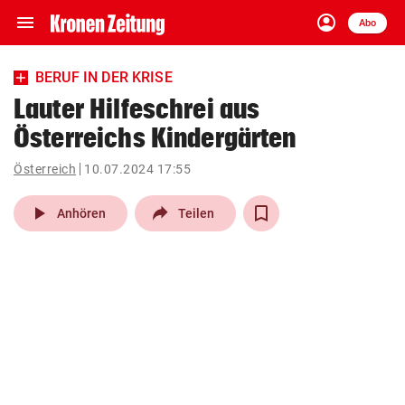
menu
account_circle
Navigation
Anmelden
Abo
close
Schließen
ein-/ausklappen
BERUF IN DER KRISE
Abonnieren
Lauter Hilfeschrei aus
Österreichs Kindergärten
account_circle
arrow_right
Anmelden
Österreich
10.07.2024 17:55
pin_drop
arrow_right
Bundesland auswäh
Wien
play_arrow
Anhören
Teilen
bookmark
Merkliste
Suchbegriff
search
eingeben