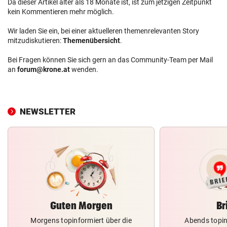
Da dieser Artikel älter als 18 Monate ist, ist zum jetzigen Zeitpunkt
kein Kommentieren mehr möglich.
Wir laden Sie ein, bei einer aktuelleren themenrelevanten Story
mitzudiskutieren:
Themenübersicht
.
Bei Fragen können Sie sich gern an das Community-Team per Mail
an
forum@krone.at
wenden.
NEWSLETTER
Guten Morgen
Br
Morgens topinformiert über die
Abends topin