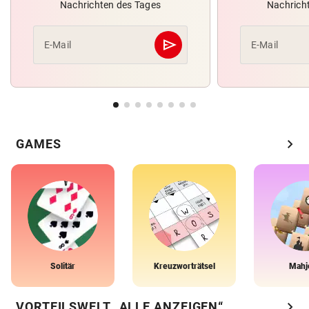
Nachrichten des Tages
Nachrich
send
E-Mail
E-Mail
Abschicken
chevron_right
GAMES
Solitär
Kreuzworträtsel
Mahj
chevron_right
VORTEILSWELT „ALLE ANZEIGEN“