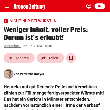
menu
account_circle
Navigation
Anmelden
Abo
close
Schließen
ein-/ausklappen
NICHT NUR BEI WÜRSTLN
Abonnieren
Weniger Inhalt, voller Preis:
Darum ist‘s erlaubt!
account_circle
arrow_right
Anmelden
Wirtschaft
25.05.2024 16:00
pin_drop
arrow_right
Bundesland auswäh
Wien
play_arrow
Anhören
Teilen
bookmark
Merkliste
Von
Peter Wiesmeyer
Suchbegriff
search
Heureka auf gut Deutsch: Pelle und Verschluss
eingeben
zählen zur Füllmenge fertigverpackter Würste mit!
Das hat ein Gericht in Münster entschieden,
nachdem vorinstanzlich einer Firma der Verkauf