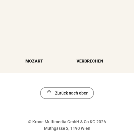
MOZART
VERBRECHEN
north
Zurück nach oben
© Krone Multimedia GmbH & Co KG 2026
Muthgasse 2, 1190 Wien