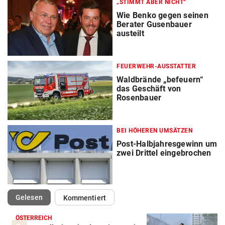
„STIMMT ABER NICHT“
Wie Benko gegen seinen
Berater Gusenbauer
austeilt
FEUERWEHR-AUSSTATTER
Waldbrände „befeuern“
das Geschäft von
Rosenbauer
BEI HÖHEREN UMSÄTZEN
Post-Halbjahresgewinn um
zwei Drittel eingebrochen
(ausgewählt)
Gelesen
Kommentiert
ÖSTERREICH