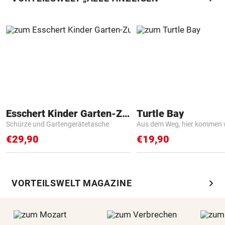
Esschert Kinder Garten-Zubehör
Turtle Bay
Schürze und Gartengerätetasche
Aus dem Weg, hier kommen w
€29,90
€19,90
chevron_right
VORTEILSWELT MAGAZINE