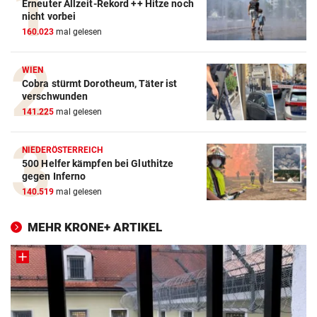
Erneuter Allzeit-Rekord ++ Hitze noch
nicht vorbei
160.023
mal gelesen
WIEN
Cobra stürmt Dorotheum, Täter ist
verschwunden
141.225
mal gelesen
NIEDERÖSTERREICH
500 Helfer kämpfen bei Gluthitze
gegen Inferno
140.519
mal gelesen
MEHR KRONE+ ARTIKEL