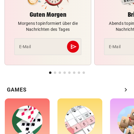
Guten Morgen
Br
Morgens topinformiert über die
Abends topin
Nachrichten des Tages
Nachrich
send
E-Mail
E-Mail
Abschicken
chevron_right
GAMES