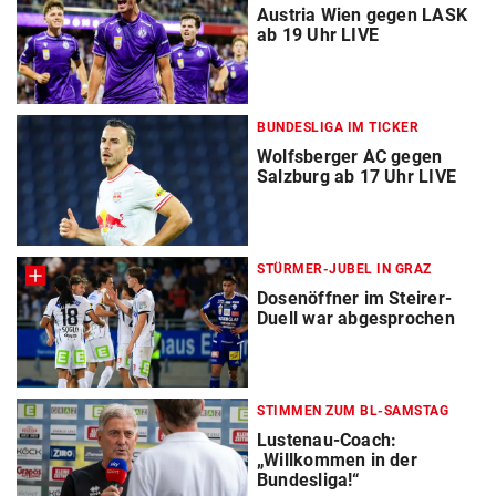
Austria Wien gegen LASK
ab 19 Uhr LIVE
BUNDESLIGA IM TICKER
Wolfsberger AC gegen
Salzburg ab 17 Uhr LIVE
STÜRMER-JUBEL IN GRAZ
Dosenöffner im Steirer-
Duell war abgesprochen
STIMMEN ZUM BL-SAMSTAG
Lustenau-Coach:
„Willkommen in der
Bundesliga!“