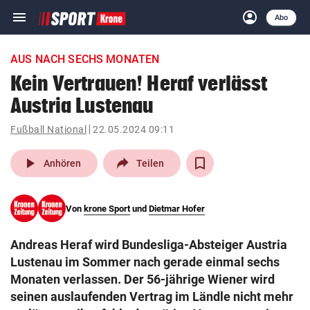
menu
account_circle
Navigation
Anmelden
Abo
close
Schließen
ein-/ausklappen
AUS NACH SECHS MONATEN
Abonnieren
Kein Vertrauen! Heraf verlässt
Austria Lustenau
account_circle
arrow_right
Anmelden
Fußball National
22.05.2024 09:11
pin_drop
arrow_right
Bundesland auswäh
Wien
play_arrow
Anhören
Teilen
bookmark
Merkliste
Von
krone Sport
und
Dietmar Hofer
Suchbegriff
search
Andreas Heraf wird Bundesliga-Absteiger Austria
eingeben
Lustenau im Sommer nach gerade einmal sechs
Monaten verlassen. Der 56-jährige Wiener wird
seinen auslaufenden Vertrag im Ländle nicht mehr