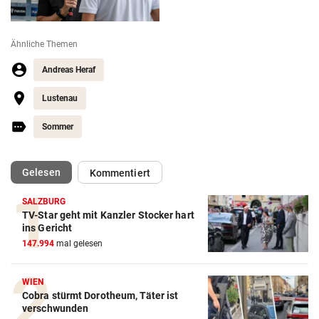
Ähnliche Themen
Andreas Heraf
Lustenau
Sommer
(ausgewählt)
Gelesen
Kommentiert
SALZBURG
TV-Star geht mit Kanzler Stocker hart
ins Gericht
Action-Cam Vergleich
147.994
mal gelesen
ZUM VERGLEICH
WIEN
Crosstrainer Vergleich
Cobra stürmt Dorotheum, Täter ist
verschwunden
ZUM VERGLEICH