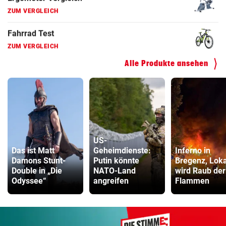
Hoverboard Vergleich
ZUM VERGLEICH
Kinderfahrrad Vergleich
ZUM VERGLEICH
Alle Produkte ansehen
US-
Das ist Matt
Geheimdienste:
Inferno in
Damons Stunt-
Putin könnte
Bregenz, Loka
Double in „Die
NATO-Land
wird Raub der
Odyssee“
angreifen
Flammen