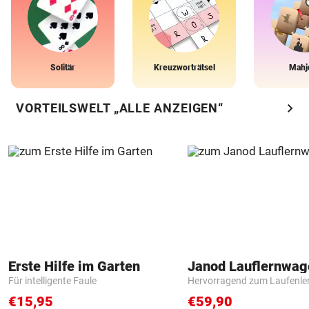
Solitär
Kreuzworträtsel
Mahj
chevron_right
VORTEILSWELT „ALLE ANZEIGEN“
Erste Hilfe im Garten
Janod Lauflernwa
Für intelligente Faule
Hervorragend zum Laufenle
€15,95
€59,90