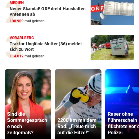
MEDIEN
Neuer Skandal! ORF dreht Haushalten
Antennen ab
130.909
mal gelesen
VORARLBERG
Traktor-Unglück: Mutter (36) meldet
sich zu Wort
114.012
mal gelesen
Sind die
Raser ohne
Sommergespräch
2200 km mit dem
Führerschein
e noch
Rad: „Freue mich
flüchtete vor 
zeitgemäß?
auf die Hitze!“
Polizei