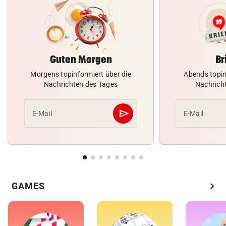
Guten Morgen
Br
Morgens topinformiert über die
Abends topin
Nachrichten des Tages
Nachrich
send
E-Mail
E-Mail
Abschicken
chevron_right
GAMES