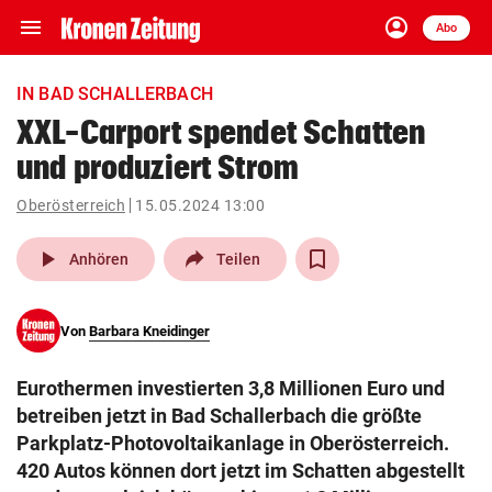
menu
account_circle
Navigation
Anmelden
Abo
close
Schließen
ein-/ausklappen
IN BAD SCHALLERBACH
Abonnieren
XXL-Carport spendet Schatten
und produziert Strom
account_circle
arrow_right
Anmelden
Oberösterreich
15.05.2024 13:00
pin_drop
arrow_right
Bundesland auswäh
Wien
play_arrow
Anhören
Teilen
bookmark
Merkliste
Von
Barbara Kneidinger
Suchbegriff
search
Eurothermen investierten 3,8 Millionen Euro und
eingeben
betreiben jetzt in Bad Schallerbach die größte
Parkplatz-Photovoltaikanlage in Oberösterreich.
420 Autos können dort jetzt im Schatten abgestellt