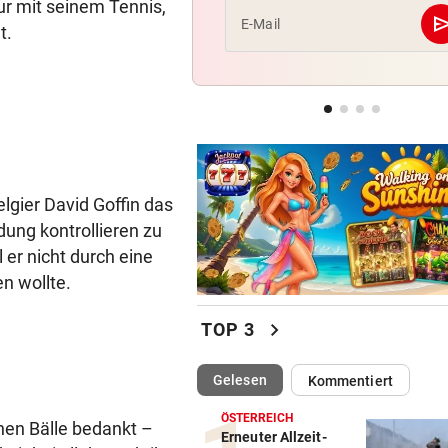
ur mit seinem Tennis,
se
E-Mail
t.
POSSE UM ÖFB-CAMPUS
Wie Bezirksvorsteher Nevriv
der MA 7 scheitert
UMBAU IM STADION
Druck kennt die SV Ried derz
einzig vom Klo
lgier David Goffin das
dung kontrollieren zu
 er nicht durch eine
n wollte.
chevron_right
TOP 3
(ausgewählt)
Gelesen
Kommentiert
ÖSTERREICH
enen Bälle bedankt –
Erneuter Allzeit-