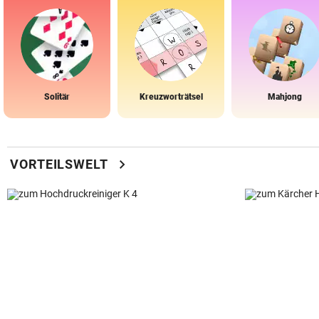
Solitär
Kreuzworträtsel
Mahjong
chevron_right
VORTEILSWELT