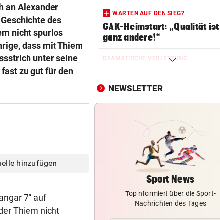
uch an Alexander
WARTEN AUF DEN SIEG?
r Geschichte des
GAK-Heimstart: „Qualität ist
em nicht spurlos
ganz andere!“
rige, dass mit Thiem
ussstrich unter seine
DRAMATISCHE VERLETZUNG
fast zu gut für den
Bochum-Profi drohte nach Du
Bein zu verlieren
NEWSLETTER
SKURRILES SPIEL
Zwangspause: „Seltsam! So
etwas kommt nie vor“
FLUCH DER KARIBIK
Rückschlag kam für „Captai
uelle hinzufügen
Colin“ im Zeitfahren
Sport News
Topinformiert über die Sport-
UEFA BESTÄTIGT:
angar 7“ auf
Nachrichten des Tages
Verdächtige Zahlungen an
der Thiem nicht
Infantino-Mitarbeiterin