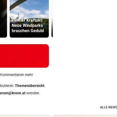
Heikler Kraftakt:
Das Märchen der
Bullen-Ass
Neue Windparks
deutschen
würde ich 
brauchen Geduld
Autobauer
den WAC ju
ein Kommentieren mehr
skutieren:
Themenübersicht
.
forum@krone.at
wenden.
ALLE NEWS