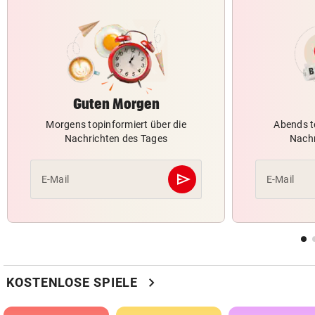
Guten Morgen
Morgens topinformiert über die
Abends t
Nachrichten des Tages
Nachr
send
E-Mail
E-Mail
Abschicken
chevron_right
KOSTENLOSE SPIELE