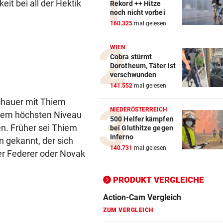
eit bei all der Hektik
Rekord ++ Hitze
noch nicht vorbei
160.325
mal gelesen
WIEN
Cobra stürmt
Dorotheum, Täter ist
verschwunden
141.552
mal gelesen
schauer mit Thiem
Action-Cam Vergleich
NIEDERÖSTERREICH
einem höchsten Niveau
ZUM VERGLEICH
500 Helfer kämpfen
n. Früher sei Thiem
bei Gluthitze gegen
Inferno
n gekannt, der sich
Crosstrainer Vergleich
140.731
mal gelesen
er Federer oder Novak
ZUM VERGLEICH
E-Bike Vergleich
PRODUKT VERGLEICHE
ZUM VERGLEICH
Elektro-Scooter Vergleich
ZUM VERGLEICH