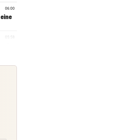
06:00
 eine
05:58
ell,
05:40
05:33
n
Guten Morgen
Morgens topinformiert über die
05:19
Nachrichten des Tages