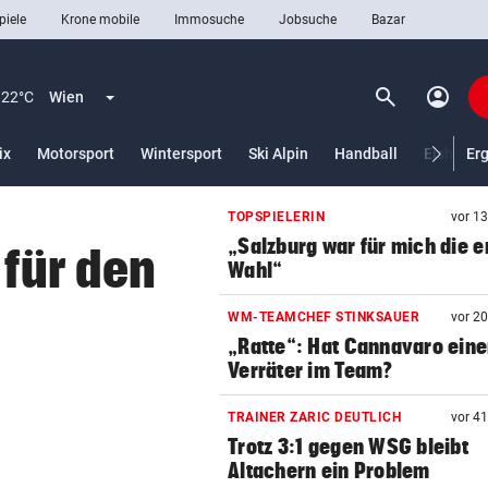
piele
Krone mobile
Immosuche
Jobsuche
Bazar
search
account_circle
Menü aufklappen
Suchen
22°C
Wien
lt)
ix
Motorsport
Wintersport
Ski Alpin
Handball
Eishocke
Er
TOPSPIELERIN
vor 1
len
„Salzburg war für mich die e
 für den
Wahl“
WM-TEAMCHEF STINKSAUER
vor 2
„Ratte“: Hat Cannavaro ein
Verräter im Team?
TRAINER ZARIC DEUTLICH
vor 4
Trotz 3:1 gegen WSG bleibt
Altachern ein Problem