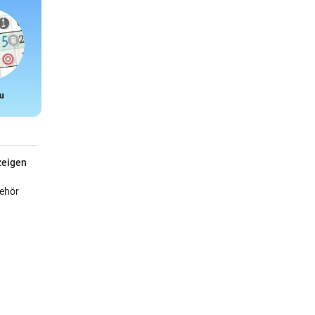
u
Snake
zeigen