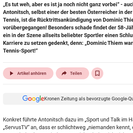
„Es tut weh, aber es ist ja noch nicht ganz vorbei“ - a
© Krone Multimedia GmbH & Co KG 2026
Antonitsch, selbst einer der besten Österreicher in de
Muthgasse 2, 1190 Wien
Tennis, ist die Rücktrittsankündigung von Dominic Thi
vorübergegangen! Besonders schade findet der 58-Jäh
ein in der Szene allseits beliebter Sportler einen Schl
Karriere zu setzen gedenkt, denn: „Dominic Thiem war 
Tennis-Sport!“
play_arrow
Artikel anhören
Teilen
Kronen Zeitung als bevorzugte Google-Q
Konkret führte Antonitsch dazu im „Sport und Talk im H
„ServusTV“ an, dass er schlichtweg „niemanden kennt, 