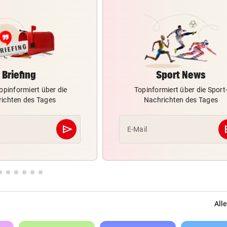
Briefing
Sport News
opinformiert über die
Topinformiert über die Sport
ichten des Tages
Nachrichten des Tages
send
s
E-Mail
Abschicken
Alle