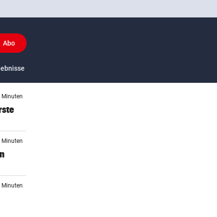
Abo
y
gebnisse
US-Sport
3 Minuten
rste
0 Minuten
en
1 Minuten