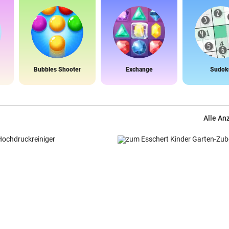
Bubbles Shooter
Exchange
Sudok
Alle An