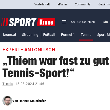
Vorteilswelt
ePaper
Community
Gewinns
close
Schließen
menu
Menü aufklappen
Sa., 08.08.2026
Abonnieren
(ausgewäh
krone.at
Streaming
Fußball
Formel 1
Tennis
Sport-M
account_circle
arrow_right
Anmelden
EXPERTE ANTONITSCH:
pin_drop
arrow_right
Bundesland auswäh
Wien
„Thiem war fast zu gut
bookmark
Merkliste
Tennis-Sport!“
Suchbegriff
Tennis
13.05.2024 21:46
search
eingeben
Von
Hannes Maierhofer