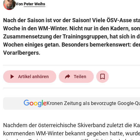
Von
Peter Weihs
© Krone Multimedia GmbH & Co KG 2026
Muthgasse 2, 1190 Wien
Nach der Saison ist vor der Saison! Viele ÖSV-Asse sta
Woche in den WM-Winter. Nicht nur in den Kadern, son
Zusammensetzung der Trainingsgruppen, hat sich in 
Wochen einiges getan. Besonders bemerkenswert: der
Vorarlbergers.
play_arrow
Artikel anhören
Teilen
Kronen Zeitung als bevorzugte Google-Q
Nachdem der österreichische Skiverband zuletzt die Ka
kommenden WM-Winter bekannt gegeben hatte, wurde