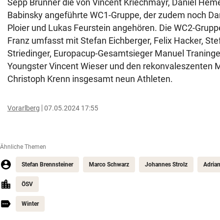
Sepp Brunner die von Vincent Kriechmayr, Daniel Hem
Babinsky angeführte WC1-Gruppe, der zudem noch Dan
Ploier und Lukas Feurstein angehören. Die WC2-Grup
Franz umfasst mit Stefan Eichberger, Felix Hacker, Ste
Striedinger, Europacup-Gesamtsieger Manuel Traninger
Youngster Vincent Wieser und den rekonvaleszenten 
Christoph Krenn insgesamt neun Athleten.
Vorarlberg
07.05.2024 17:55
Ähnliche Themen
Stefan Brennsteiner
Marco Schwarz
Johannes Strolz
Adrian
ÖSV
Winter