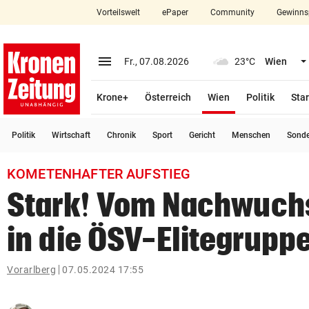
Vorteilswelt
ePaper
Community
Gewinns
close
Schließen
menu
Menü aufklappen
Fr., 07.08.2026
23°C
Wien
Abonnieren
(ausgewählt)
Krone+
Österreich
Wien
Politik
Star
account_circle
arrow_right
Anmelden
Politik
Wirtschaft
Chronik
Sport
Gericht
Menschen
Sond
pin_drop
arrow_right
Bundesland auswäh
Wien
KOMETENHAFTER AUFSTIEG
bookmark
Merkliste
Stark! Vom Nachwuchs
in die ÖSV-Elitegrupp
Suchbegriff
search
eingeben
Vorarlberg
07.05.2024 17:55