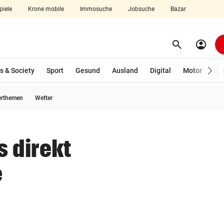
piele
Krone mobile
Immosuche
Jobsuche
Bazar
search
account_circle
Menü aufklappen
Suchen
s & Society
Sport
Gesund
Ausland
Digital
Motor
Wir
erthemen
Wetter
len
 direkt
e