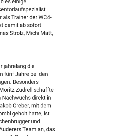
b es einige
entorlaufspezialist
 als Trainer der WC4-
st damit ab sofort
es Strolz, Michi Matt,
r jahrelang die
n fünf Jahre bei den
ungen. Besonders
oritz Zudrell schaffte
m Nachwuchs direkt in
akob Greber, mit dem
mbi geholt hatte, ist
ischenbrugger und
r Auderers Team an, das