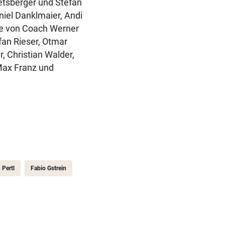
etsberger und Stefan
iel Danklmaier, Andi
pe von Coach Werner
fan Rieser, Otmar
, Christian Walder,
Max Franz und
 Pertl
Fabio Gstrein