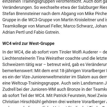
einzelnen Trainingsgruppen veröffentlicht. Auch dort ga
Veränderungen. So wechselte etwa der Salzburger Ries
Stefan Brennsteiner nach dem Abgang von Mike Pircher
Gruppe in die WC3-Gruppe von Martin Kroisleitner und i
Teamkollege von Manuel Feller, Marco Schwarz, Johann
Adrian Pertl und Fabio Gstrein.
WC4 wird zur West-Gruppe
In der WC4, die ab sofort vom Tiroler Wolfi Auderer – de
Liechtensteinerin Tina Weirather coachte und die letzte
Schweizern tätig war – betreut wird, gab es Veränder
bemerkenswert: Mit dem erst 18-jährigen Vorarlberger M
es ein der Vize-Juniorenweltmeister im Slalom aus de
eine Weltcup-Trainingsgruppe. Auch sein Landsmann J
Zudrell bei der Junioren-WM auch Bronze in der Teamko
ab sofort Teil der WC4. Mit Patrick Feurstein, Noel Zw
Christian Hirschbühl gehören drei weitere Vorarlberge