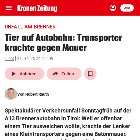
menu
account_circle
Navigation
Anmelden
Abo
close
Schließen
ein-/ausklappen
UNFALL AM BRENNER
Abonnieren
Tier auf Autobahn: Transporter
krachte gegen Mauer
account_circle
arrow_right
Anmelden
Tirol
21.04.2024 11:09
pin_drop
arrow_right
Bundesland auswäh
Wien
play_arrow
Anhören
Teilen
bookmark
Merkliste
Von
Hubert Rauth
Suchbegriff
search
Spektakulärer Verkehrsunfall Sonntagfrüh auf der
eingeben
A13 Brennerautobahn in Tirol: Weil er offenbar
einem Tier ausweichen wollte, krachte der Lenker
eines Kleintransporters gegen eine Betonmauer.