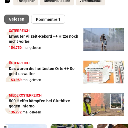
Transporter
Brennerautobahn
Verkehrsunfall
(ausgewählt)
Gelesen
Kommentiert
ÖSTERREICH
Erneuter Allzeit-Rekord ++ Hitze noch
nicht vorbei
154.750
mal gelesen
ÖSTERREICH
Das waren die heißesten Orte ++ So
geht es weiter
153.959
mal gelesen
NIEDERÖSTERREICH
500 Helfer kämpfen bei Gluthitze
gegen Inferno
136.272
mal gelesen