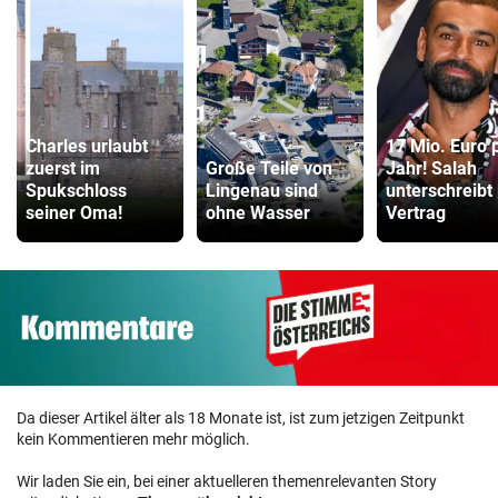
Charles urlaubt
17 Mio. Euro 
zuerst im
Große Teile von
Jahr! Salah
Spukschloss
Lingenau sind
unterschreibt
seiner Oma!
ohne Wasser
Vertrag
Da dieser Artikel älter als 18 Monate ist, ist zum jetzigen Zeitpunkt
kein Kommentieren mehr möglich.
Wir laden Sie ein, bei einer aktuelleren themenrelevanten Story