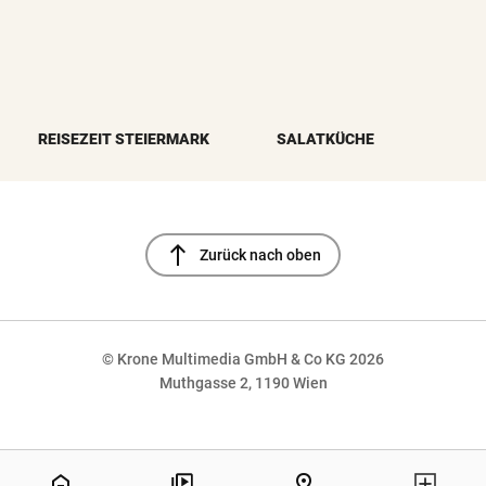
REISEZEIT STEIERMARK
SALATKÜCHE
north
Zurück nach oben
© Krone Multimedia GmbH & Co KG 2026
Muthgasse 2, 1190 Wien
NaN%
home
pin_drop