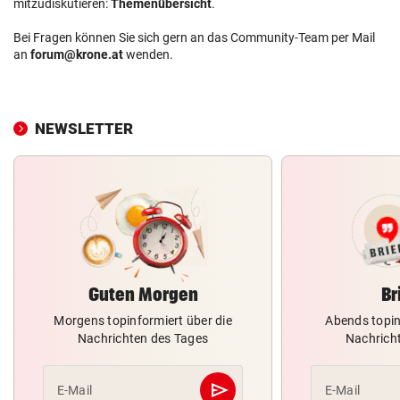
mitzudiskutieren:
Themenübersicht
.
Bei Fragen können Sie sich gern an das Community-Team per Mail
an
forum@krone.at
wenden.
NEWSLETTER
Guten Morgen
Br
Morgens topinformiert über die
Abends topin
Nachrichten des Tages
Nachrich
send
E-Mail
E-Mail
Abschicken