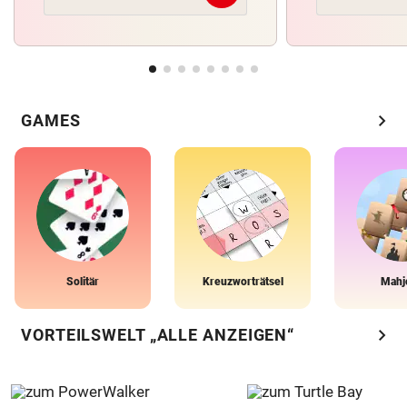
chevron_right
GAMES
Solitär
Kreuzworträtsel
Mahj
chevron_right
VORTEILSWELT „ALLE ANZEIGEN“