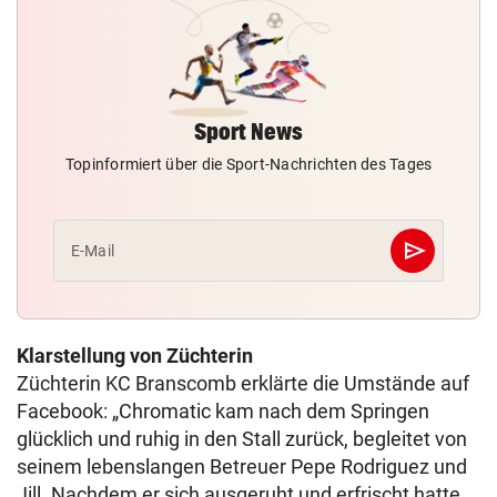
Sport News
Topinformiert über die Sport-Nachrichten des Tages
send
E-Mail
Abschicken
Klarstellung von Züchterin
Züchterin KC Branscomb erklärte die Umstände auf
Facebook: „Chromatic kam nach dem Springen
glücklich und ruhig in den Stall zurück, begleitet von
seinem lebenslangen Betreuer Pepe Rodriguez und
Jill. Nachdem er sich ausgeruht und erfrischt hatte,