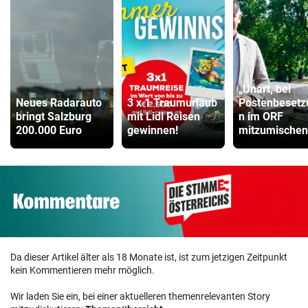
„Unart, bei
Neues Radarauto
3 x 1 Traumurlaub
Postenbesetz
bringt Salzburg
mit Lidl Reisen
n im ORF
200.000 Euro
gewinnen!
mitzumischen
Da dieser Artikel älter als 18 Monate ist, ist zum jetzigen Zeitpunkt
kein Kommentieren mehr möglich.
Wir laden Sie ein, bei einer aktuelleren themenrelevanten Story