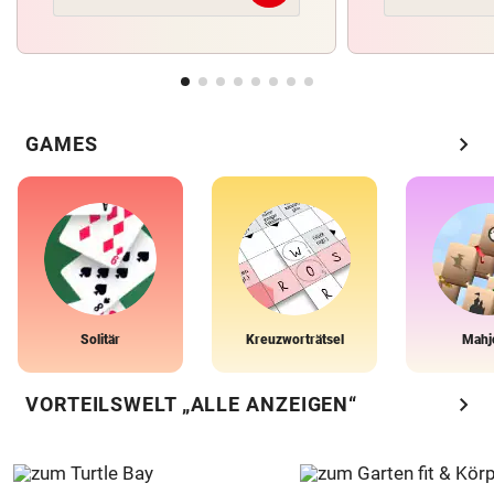
chevron_right
GAMES
Solitär
Kreuzworträtsel
Mahj
chevron_right
VORTEILSWELT „ALLE ANZEIGEN“