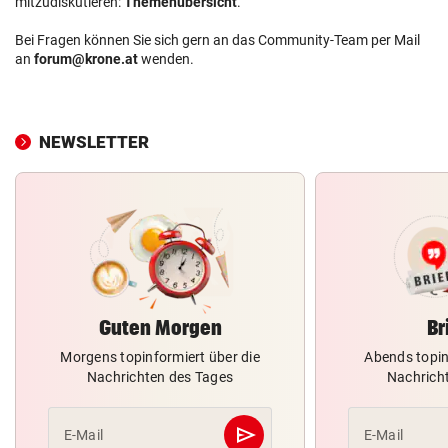
mitzudiskutieren:
Themenübersicht
.
Bei Fragen können Sie sich gern an das Community-Team per Mail
an
forum@krone.at
wenden.
NEWSLETTER
Guten Morgen
Br
Morgens topinformiert über die
Abends topin
Nachrichten des Tages
Nachrich
send
E-Mail
E-Mail
Abschicken