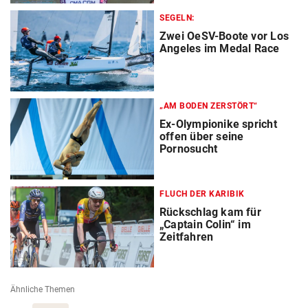
SEGELN:
Zwei OeSV-Boote vor Los
Angeles im Medal Race
„AM BODEN ZERSTÖRT“
Ex-Olympionike spricht
offen über seine
Pornosucht
FLUCH DER KARIBIK
Rückschlag kam für
„Captain Colin“ im
Zeitfahren
Ähnliche Themen