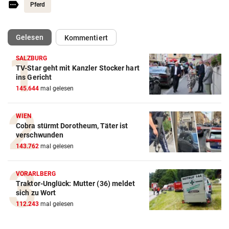
Pferd
(ausgewählt)
Gelesen
Kommentiert
SALZBURG
TV-Star geht mit Kanzler Stocker hart
Action-Cam Vergleich
ins Gericht
145.644
mal gelesen
ZUM VERGLEICH
Crosstrainer Vergleich
WIEN
Cobra stürmt Dorotheum, Täter ist
ZUM VERGLEICH
verschwunden
143.762
mal gelesen
E-Bike Vergleich
ZUM VERGLEICH
VORARLBERG
Traktor-Unglück: Mutter (36) meldet
Elektro-Scooter Vergleich
sich zu Wort
ZUM VERGLEICH
112.243
mal gelesen
Ergometer Vergleich