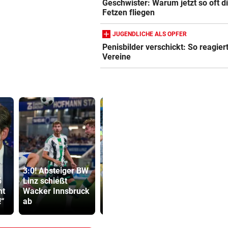
Geschwister: Warum jetzt so oft d
Fetzen fliegen
JUGENDLICHE ALS OPFER
Penisbilder verschickt: So reagier
Vereine
3:0! Absteiger BW
Fehlstart
5
Linz schießt
komplett! Nächste
Sager wirkt
ht
Wacker Innsbruck
Pleite für St.
Mütter-Auf
!“
ab
Pölten
gegen Kanz