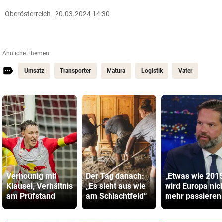
Oberösterreich
20.03.2024 14:30
Ähnliche Themen
Umsatz
Transporter
Matura
Logistik
Vater
Verhounig mit
Der Tag danach:
„Etwas wie 201
Klausel, Verhältnis
„Es sieht aus wie
wird Europa nic
am Prüfstand
am Schlachtfeld“
mehr passieren