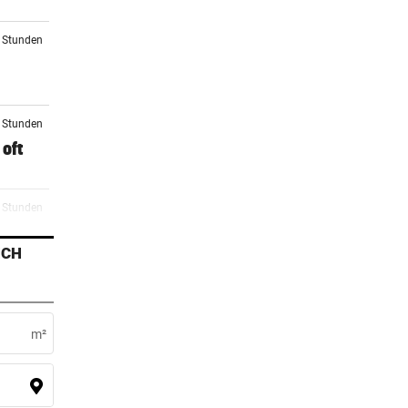
6 Stunden
9 Stunden
oft
0 Stunden
ICH
0 Stunden
i
m²
1 Stunden
ag