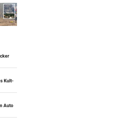
acker
 Kult-
m Auto