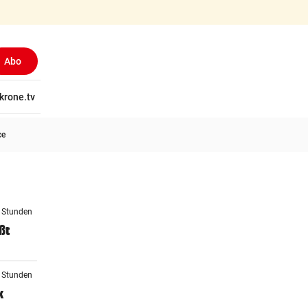
Abo
tschaft
krone.tv
Wissen
Gericht
Kolumnen
Freizeit
Reise
Ti
ce
4 Stunden
ßt
6 Stunden
k