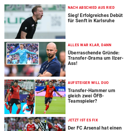
NACH ABSCHIED AUS RIED
Sieg! Erfolgreiches Debüt
für Senft in Karlsruhe
ALLES WAR KLAR, DANN
Überraschende Gründe:
Transfer-Drama um Ilzer-
Ass!
AUFSTEIGER WILL DUO
Transfer-Hammer um
gleich zwei ÖFB-
Teamspieler?
JETZT IST ES FIX
Der FC Arsenal hat einen