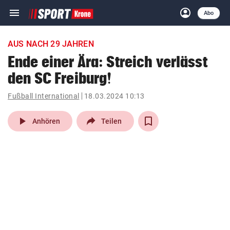
menu
account_circle
Navigation
Anmelden
Abo
close
Schließen
ein-/ausklappen
AUS NACH 29 JAHREN
Abonnieren
Ende einer Ära: Streich verlässt
den SC Freiburg!
account_circle
arrow_right
Anmelden
Fußball International
18.03.2024 10:13
pin_drop
arrow_right
Bundesland auswäh
Wien
play_arrow
Anhören
Teilen
bookmark
Merkliste
Suchbegriff
search
eingeben