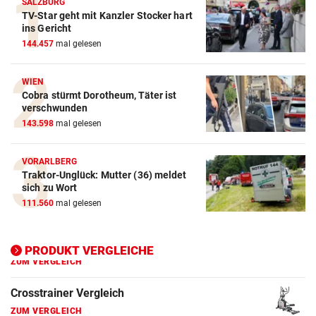
SALZBURG
TV-Star geht mit Kanzler Stocker hart
ins Gericht
144.457
mal gelesen
Action-Cam Vergleich
ZUM VERGLEICH
WIEN
Cobra stürmt Dorotheum, Täter ist
Crosstrainer Vergleich
verschwunden
ZUM VERGLEICH
143.598
mal gelesen
E-Bike Vergleich
VORARLBERG
ZUM VERGLEICH
Traktor-Unglück: Mutter (36) meldet
sich zu Wort
Elektro-Scooter Vergleich
111.560
mal gelesen
ZUM VERGLEICH
Ergometer Vergleich
PRODUKT VERGLEICHE
ZUM VERGLEICH
Fahrrad Test