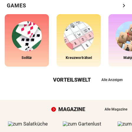
chevron_right
GAMES
Solitär
Kreuzworträtsel
Mahj
VORTEILSWELT
Alle Anzeigen
MAGAZINE
Alle Magazine