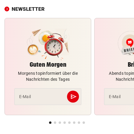
NEWSLETTER
Guten Morgen
Br
Morgens topinformiert über die
Abends topin
Nachrichten des Tages
Nachrich
send
E-Mail
E-Mail
Abschicken