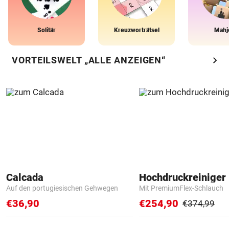
Solitär
Kreuzworträtsel
Mahj
chevron_right
VORTEILSWELT „ALLE ANZEIGEN“
Calcada
Hochdruckreiniger 
Auf den portugiesischen Gehwegen
Mit PremiumFlex-Schlauch
€36,90
€254,90
€374,99