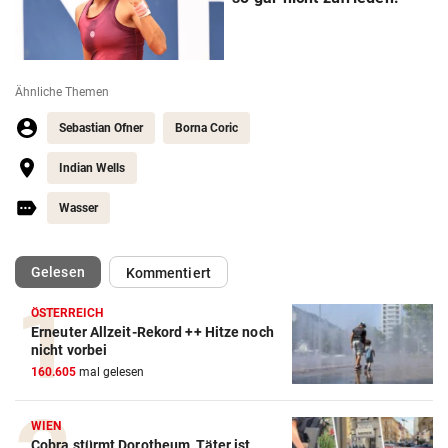
Ähnliche Themen
Sebastian Ofner
Borna Coric
Indian Wells
Wasser
(ausgewählt)
Gelesen
Kommentiert
ÖSTERREICH
Erneuter Allzeit-Rekord ++ Hitze noch
nicht vorbei
Action-Cam Vergleich
160.605
mal gelesen
ZUM VERGLEICH
Crosstrainer Vergleich
WIEN
Cobra stürmt Dorotheum, Täter ist