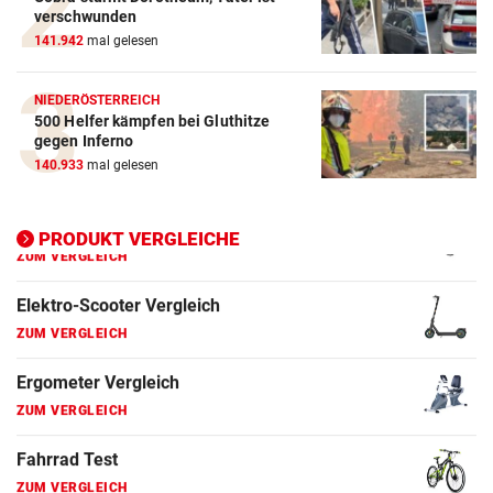
ZUM VERGLEICH
verschwunden
141.942
mal gelesen
E-Bike Vergleich
ZUM VERGLEICH
NIEDERÖSTERREICH
500 Helfer kämpfen bei Gluthitze
Elektro-Scooter Vergleich
gegen Inferno
ZUM VERGLEICH
140.933
mal gelesen
Ergometer Vergleich
ZUM VERGLEICH
PRODUKT VERGLEICHE
Fahrrad Test
ZUM VERGLEICH
Fahrradanhänger Vergleich
ZUM VERGLEICH
Faszienrolle Vergleich
ZUM VERGLEICH