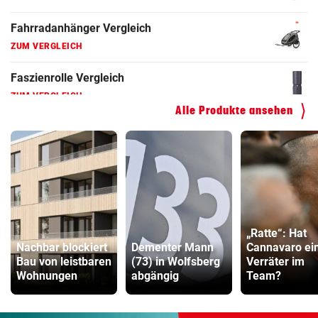
Hoverboard Vergleich
ZUM VERGLEICH
Kinderfahrrad Vergleich
ZUM VERGLEICH
Alle Produkte ansehen
„Ratte“: Hat
Nachbar blockiert
Dementer Mann
Cannavaro ei
Bau von leistbaren
(73) in Wolfsberg
Verräter im
Wohnungen
abgängig
Team?