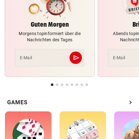
Guten Morgen
Br
Morgens topinformiert über die
Abends topin
Nachrichten des Tages
Nachrich
send
E-Mail
E-Mail
Abschicken
chevron_right
GAMES