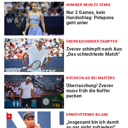
NUMMER NEUN ZU STARK
Nur 2 Games, kein
Handschlag: Potapova
geht unter
ÜBERRASCHENDER DÄMPFER
Zverev schimpft nach Aus:
„Das schlechteste Match“
RÜCKSCHLAG BEI MASTERS
Überraschung! Zverev
muss früh die Koffer
packen
ERNÜCHTERNDE BILANZ
„Insgesamt bin ich damit
so gar nicht zufrieden!“