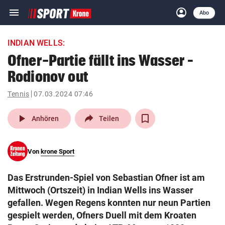
menu
account_circle
Navigation
Anmelden
Abo
close
Schließen
ein-/ausklappen
INDIAN WELLS:
Abonnieren
Ofner-Partie fällt ins Wasser –
Rodionov out
account_circle
arrow_right
Anmelden
Tennis
07.03.2024 07:46
pin_drop
arrow_right
Bundesland auswäh
Wien
play_arrow
Anhören
Teilen
bookmark
Merkliste
Von
krone Sport
Suchbegriff
search
Das Erstrunden-Spiel von Sebastian Ofner ist am
eingeben
Mittwoch (Ortszeit) in Indian Wells ins Wasser
gefallen. Wegen Regens konnten nur neun Partien
gespielt werden, Ofners Duell mit dem Kroaten