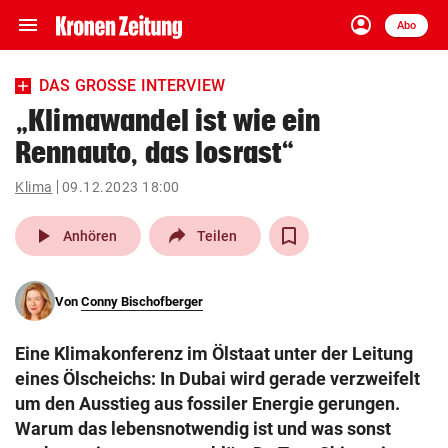
menu
account_circle
Navigation
Anmelden
Abo
close
Schließen
ein-/ausklappen
DAS GROSSE INTERVIEW
Abonnieren
„Klimawandel ist wie ein
Rennauto, das losrast“
account_circle
arrow_right
Anmelden
Klima
09.12.2023 18:00
pin_drop
arrow_right
Bundesland auswäh
Wien
play_arrow
Anhören
Teilen
bookmark
Merkliste
Von
Conny Bischofberger
Suchbegriff
search
Eine Klimakonferenz im Ölstaat unter der Leitung
eingeben
eines Ölscheichs: In Dubai wird gerade verzweifelt
um den Ausstieg aus fossiler Energie gerungen.
Warum das lebensnotwendig ist und was sonst