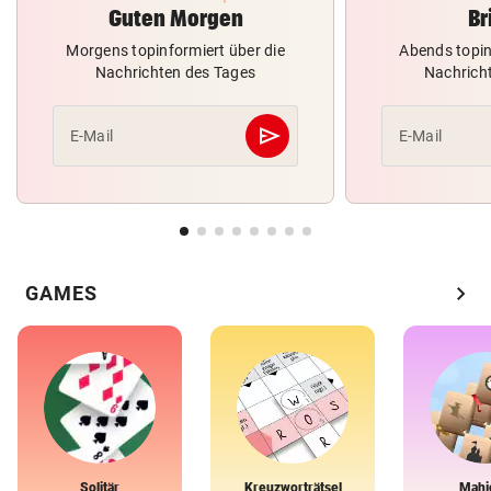
Guten Morgen
Br
Morgens topinformiert über die
Abends topin
Nachrichten des Tages
Nachrich
send
E-Mail
E-Mail
Abschicken
chevron_right
GAMES
Solitär
Kreuzworträtsel
Mahj