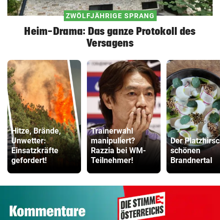
ZWÖLFJÄHRIGE SPRANG
Heim-Drama: Das ganze Protokoll des
Versagens
Hitze, Brände,
Trainerwahl
Unwetter:
manipuliert?
Der Platzhirs
Einsatzkräfte
Razzia bei WM-
schönen
gefordert!
Teilnehmer!
Brandnertal