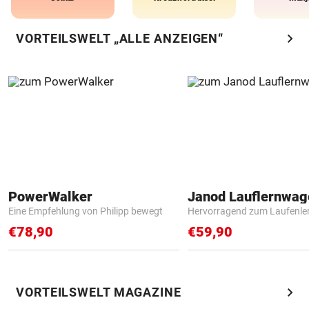
chevron_right
VORTEILSWELT „ALLE ANZEIGEN“
PowerWalker
Janod Lauflernwa
Eine Empfehlung von Philipp bewegt
Hervorragend zum Laufenle
€78,90
€59,90
chevron_right
VORTEILSWELT MAGAZINE