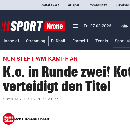
Vorteilswelt
ePaper
Community
Gewinns
close
Schließen
menu
Menü aufklappen
Fr., 07.08.2026
Abonnieren
krone.at
Streaming
Fußball
Formel 1
Tennis
Sport-M
account_circle
arrow_right
Anmelden
NUN STEHT WM-KAMPF AN
pin_drop
arrow_right
Bundesland auswäh
Wien
K.o. in Runde zwei! K
bookmark
Merkliste
verteidigt den Titel
Suchbegriff
Sport-Mix
02.12.2023 21:27
search
eingeben
Von
Clemens Linhart