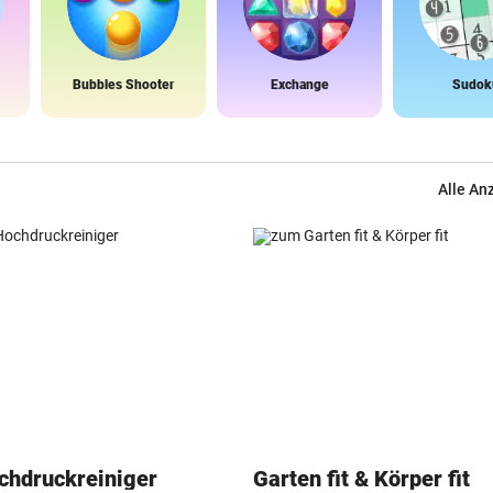
Bubbles Shooter
Exchange
Sudok
Alle An
chdruckreiniger
Garten fit & Körper fit