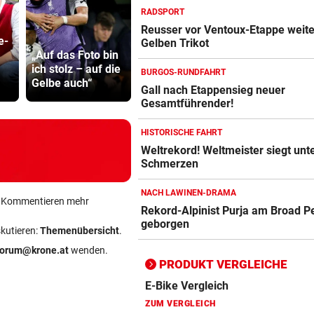
RADSPORT
Reusser vor Ventoux-Etappe weite
e-
Katzentöter
Gelben Trikot
Action-Cam Vergleich
„Auf das Foto bin
Skurrilitäten in der
Anwalt: „Ni
ZUM VERGLEICH
ich stolz – auf die
Red Bull Arena
viel Hass
BURGOS-RUNDFAHRT
Gelbe auch“
häufen sich
begegnet“
Gall nach Etappensieg neuer
Crosstrainer Vergleich
Gesamtführender!
ZUM VERGLEICH
HISTORISCHE FAHRT
E-Bike Vergleich
Weltrekord! Weltmeister siegt unt
ZUM VERGLEICH
Schmerzen
Elektro-Scooter Vergleich
NACH LAWINEN-DRAMA
ein Kommentieren mehr
Rekord-Alpinist Purja am Broad P
ZUM VERGLEICH
geborgen
skutieren:
Themenübersicht
.
Ergometer Vergleich
forum@krone.at
wenden.
ZUM VERGLEICH
PRODUKT VERGLEICHE
Fahrrad Test
ZUM VERGLEICH