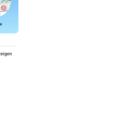
u
Snake
zeigen
Esschert Design Futterhaus