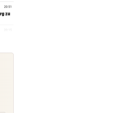
20:51
rg zu
20:15
20:06
 Arena
19:47
m ++
Guten Morgen
Morgens topinformiert über die
19:46
Nachrichten des Tages