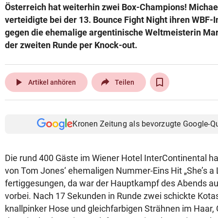
Österreich hat weiterhin zwei Box-Champions! Micha
© Krone Multimedia GmbH & Co KG 2026
verteidigte bei der 13. Bounce Fight Night ihren WBF-I
Muthgasse 2, 1190 Wien
gegen die ehemalige argentinische Weltmeisterin Mar
der zweiten Runde per Knock-out.
play_arrow
Artikel anhören
Teilen
Kronen Zeitung als bevorzugte Google-Q
Die rund 400 Gäste im Wiener Hotel InterContinental ha
von Tom Jones‘ ehemaligen Nummer-Eins Hit „She’s a L
fertiggesungen, da war der Hauptkampf des Abends a
vorbei. Nach 17 Sekunden in Runde zwei schickte Kota
knallpinker Hose und gleichfarbigen Strähnen im Haar