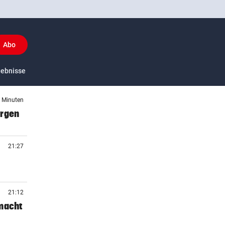
Abo
y
gebnisse
US-Sport
3 Minuten
orgen
21:27
21:12
 macht