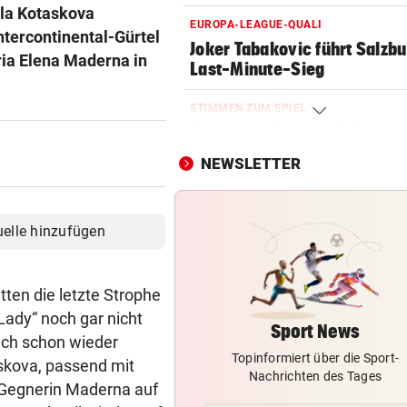
ela Kotaskova
EUROPA-LEAGUE-QUALI
ntercontinental-Gürtel
Joker Tabakovic führt Salzbu
ia Elena Maderna in
Last-Minute-Sieg
STIMMEN ZUM SPIEL
Sportboss Katzer: „Fahren
superhappy nach Hause“
NEWSLETTER
ORKAN, KEIN STROM & CO
Skurrilitäten in der Red Bull
uelle hinzufügen
häufen sich
WASSERSPRINGEN
tten die letzte Strophe
Knoll bei EM Achter vom Tur
ady“ noch gar nicht
Lotfi auf Rang 12!
Sport News
uch schon wieder
Topinformiert über die Sport-
SCHON NÄCHSTE SAISON
skova, passend mit
Nachrichten des Tages
F1-Boss verrät: Es wird mehr
, Gegnerin Maderna auf
Sprintrennen geben