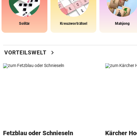
Solitär
Kreuzworträtsel
Mahjong
chevron_right
VORTEILSWELT
Fetzblau oder Schnieseln
Kärcher Ho