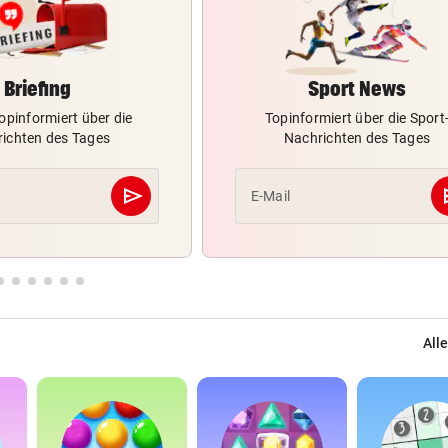
Briefing
Sport News
opinformiert über die
Topinformiert über die Sport
ichten des Tages
Nachrichten des Tages
send
s
E-Mail
Abschicken
Alle