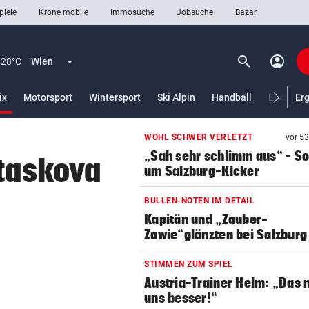
piele
Krone mobile
Immosuche
Jobsuche
Bazar
search
account_circle
Menü aufklappen
Suchen
28°C
Wien
(ausgewählt)
ix
Motorsport
Wintersport
Ski Alpin
Handball
Eishocke
Er
WOHL SCHWER VERLETZT
vor 5
len
„Sah sehr schlimm aus“ – S
otaskova
um Salzburg-Kicker
BULLEN-NOTEN IM DETAIL
Kapitän und „Zauber-
Zawie“glänzten bei Salzburg
STIMMEN ZUM SPIEL
Austria-Trainer Helm: „Das
uns besser!“