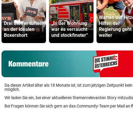
Warten auf Hitz
Drei Steirer tüfteln
„In der Wohnung
Hilfen der
an der idealen
war es verraucht
Regierung geht
Boxershort
und stockfinster“
weiter
Da dieser Artikel älter als 18 Monate ist, ist zum jetzigen Zeitpunkt k
möglich.
Wir laden Sie ein, bei einer aktuelleren themenrelevanten Story mitzudi
Bei Fragen können Sie sich gern an das Community-Team per Mail an