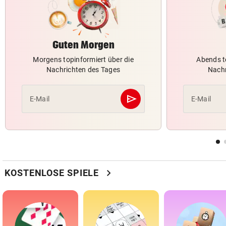
Guten Morgen
Morgens topinformiert über die
Abends t
Nachrichten des Tages
Nachr
send
E-Mail
E-Mail
Abschicken
chevron_right
KOSTENLOSE SPIELE