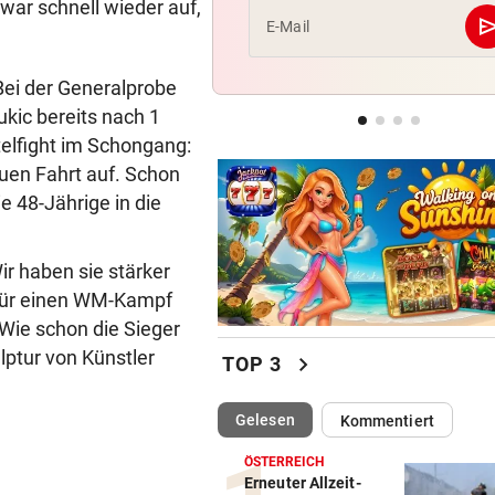
war schnell wieder auf,
se
E-Mail
CONFERENCE LEAGUE
Sieg! Austria stößt die Tür z
Bei der Generalprobe
Play-off weit auf
ic bereits nach 1
telfight im Schongang:
MITTEN IN HITZEWELLE
uen Fahrt auf. Schon
Irre! Salzburg – Pafos wegen
Sintflut unterbrochen
e 48-Jährige in die
r haben sie stärker
n für einen WM-Kampf
. Wie schon die Sieger
ptur von Künstler
chevron_right
TOP 3
(ausgewählt)
Gelesen
Kommentiert
ÖSTERREICH
Erneuter Allzeit-