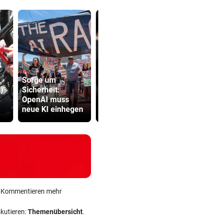
Sorge um
Verdächtige
Brand am
)
Sicherheit:
Zahlungen an
Gardasee: 
OpenAI muss
Infantino-
geräumt, U
neue KI einhegen
Mitarbeiterin
fliehen
ein Kommentieren mehr
skutieren:
Themenübersicht
.