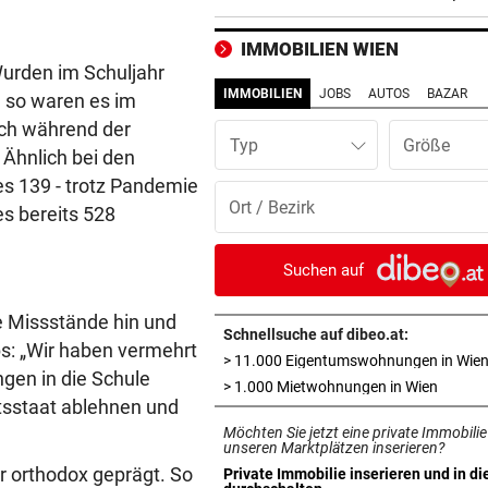
beliebtem See gefunden
IMMOBILIEN WIEN
WURDE NUR 27 JAHRE ALT
vor ein
Wurden im Schuljahr
Uganda trauert! Teamspieler
IMMOBILIEN
JOBS
AUTOS
BAZAR
 so waren es im
Überfall ermordet
ich während der
Typ
Ähnlich bei den
„KRONE“-KOMMENTAR
vor ein
s 139 - trotz Pandemie
Kinder, Kinder: Freude und
s bereits 528
Arbeit
UNFALL IN THALGAU
vor ein
Suchen auf
Radlerin (32) starb nach Koll
mit Kipplaster
e Missstände hin und
Schnellsuche auf dibeo.at:
bs: „Wir haben vermehrt
> 11.000 Eigentumswohnungen in Wie
„NICHT WIEDERERKANNT!“
vor ein
ngen in die Schule
in neue
> 1.000 Mietwohnungen in Wien
John Goodman: Supermarkt-
tsstaat ablehnen und
Selfie lässt Fans staunen
Möchten Sie jetzt eine private Immobilie
unseren Marktplätzen inserieren?
ERLAUBT, WAS GEFÄLLT
vor 
r orthodox geprägt. So
Private Immobilie inserieren und in di
in neuem Tab öffnen