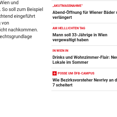
 Wien und
„AKUTMASSNAHME“
So soll zum Beispiel
Abend-Öffnung für Wiener Bäder 
chtend eingeführt
verlängert
g von
AM HELLLICHTEN TAG
 nicht nachkommen.
Mann soll 33-Jährige in Wien
Rechtsgrundlage
vergewaltigt haben
IN WIEN IN
Drinks und Wohnzimmer-Flair: Ne
Lokale im Sommer
POSSE UM ÖFB-CAMPUS
Wie Bezirksvorsteher Nevrivy an 
7 scheitert