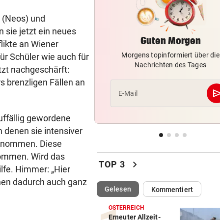
Diese Krebstherapien bieten
Heilungschancen
 (Neos) und
sie jetzt ein neues
Guten Morgen
UMFRAGE ALARMIEREND
vor 
flikte an Wiener
Jeder vierte Industriebetrieb
Morgens topinformiert über die
für Schüler wie auch für
abwandern
Nachrichten des Tages
tzt nachgeschärft:
 brenzligen Fällen an
DAS SAGT PALAST
vor 
se
E-Mail
Wieder in der Klinik: Große 
um König Harald
uffällig gewordene
 denen sie intensiver
„DESOLATE SITUATION“
vor 
Sex-Massagen-Skandal:
 genommen. Diese
Südkorea entschuldigt sich
kommen. Wird das
chevron_right
TOP 3
lfe. Himmer: „Hier
ehen dadurch auch ganz
(ausgewählt)
Gelesen
Kommentiert
ÖSTERREICH
Erneuter Allzeit-