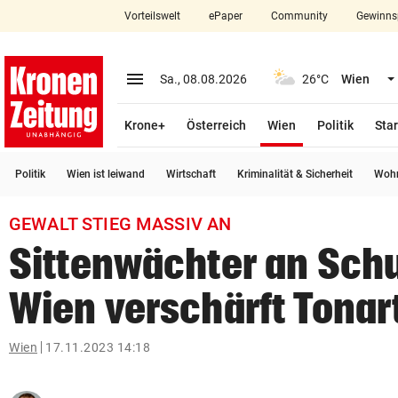
Vorteilswelt
ePaper
Community
Gewinns
close
Schließen
menu
Menü aufklappen
Sa., 08.08.2026
26°C
Wien
Abonnieren
(ausgewählt)
Krone+
Österreich
Wien
Politik
Star
account_circle
arrow_right
Anmelden
Politik
Wien ist leiwand
Wirtschaft
Kriminalität & Sicherheit
Wohn
pin_drop
arrow_right
Bundesland auswäh
Wien
GEWALT STIEG MASSIV AN
bookmark
Merkliste
Sittenwächter an Sch
Wien verschärft Tonar
Suchbegriff
search
eingeben
Wien
17.11.2023 14:18