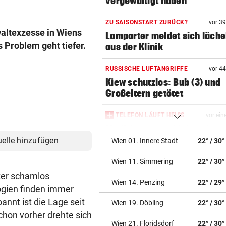
vergewaltigt haben
ZU SAISONSTART ZURÜCK?
vor 3
waltexzesse in Wiens
Lamparter meldet sich läche
 Problem geht tiefer.
aus der Klinik
RUSSISCHE LUFTANGRIFFE
vor 4
Kiew schutzlos: Bub (3) und
Großeltern getötet
TELEFON LÄUFT HEISS
vor ein
Mediziner verschiebt seine
Pension für Patienten
uelle hinzufügen
Wien 01. Innere Stadt
22° / 30°
Wien 11. Simmering
22° / 30°
„ERSCHRECKENDE SZENEN“
vor ein
Brand am Gardasee: Hotel
nter schamlos
Wien 14. Penzing
22° / 29°
geräumt, Urlauber fliehen
ogien finden immer
nnt ist die Lage seit
Wien 19. Döbling
22° / 30°
ACHT KILO TNT IM BODEN
vor ein
chon vorher drehte sich
Schon wieder Sprengstoff in
Wien 21. Floridsdorf
22° / 30°