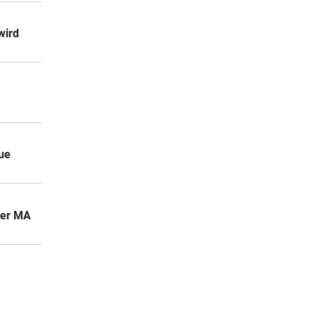
wird
ue
der MA