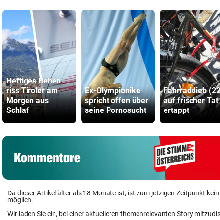
Heftiges Beben
riss Tiroler am
Ex-Olympionike
Fahrraddieb (22
Morgen aus
spricht offen über
auf frischer Tat
Schlaf
seine Pornosucht
ertappt
Da dieser Artikel älter als 18 Monate ist, ist zum jetzigen Zeitpunkt k
möglich.
Wir laden Sie ein, bei einer aktuelleren themenrelevanten Story mitzudi