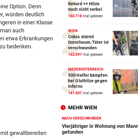
Rekord ++ Hitze
eine Option. Denn
noch nicht vorbei
er, würden deutlich
160.718
mal gelesen
üngeren in einer Klasse
l man auch
WIEN
Cobra stürmt
ien etwa Erkrankungen
Dorotheum, Täter ist
n zu bedenken.
verschwunden
142.097
mal gelesen
NIEDERÖSTERREICH
500 Helfer kämpfen
bei Gluthitze gegen
Inferno
141.007
mal gelesen
MEHR WIEN
NACH VERSCHWINDEN
Vierjähriger in Wohnung von Mann
gefunden
mit gewaltbereiten