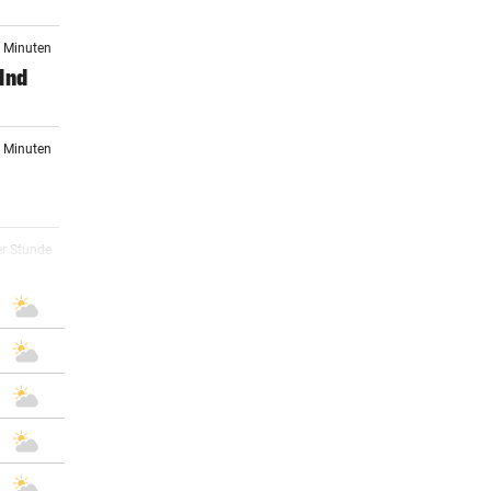
9 Minuten
lnd
4 Minuten
er Stunde
er Stunde
er Stunde