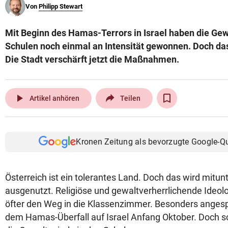
Von
Philipp Stewart
© Krone Multimedia GmbH & Co KG 2026
Muthgasse 2, 1190 Wien
Mit Beginn des Hamas-Terrors in Israel haben die Ge
Schulen noch einmal an Intensität gewonnen. Doch das
Die Stadt verschärft jetzt die Maßnahmen.
play_arrow
Artikel anhören
Teilen
Kronen Zeitung als bevorzugte Google-Q
Österreich ist ein tolerantes Land. Doch das wird mitu
ausgenutzt. Religiöse und gewaltverherrlichende Ideol
öfter den Weg in die Klassenzimmer. Besonders angespa
dem Hamas-Überfall auf Israel Anfang Oktober. Doch s