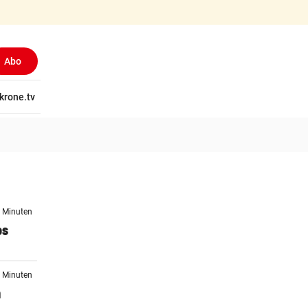
Abo
tschaft
krone.tv
Wissen
Gericht
Kolumnen
Freizeit
Reise
Ti
6 Minuten
os
0 Minuten
n