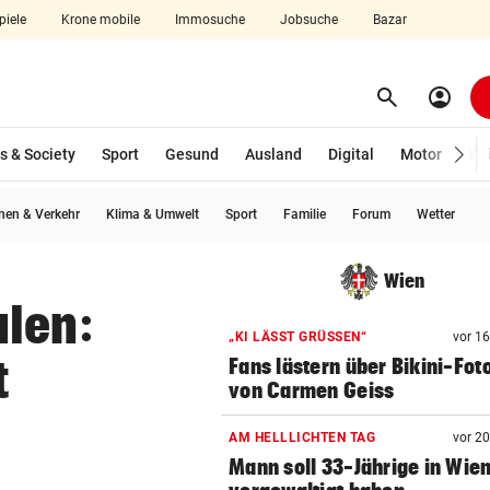
piele
Krone mobile
Immosuche
Jobsuche
Bazar
search
account_circle
Menü aufklappen
Suchen
s & Society
Sport
Gesund
Ausland
Digital
Motor
Wir
en & Verkehr
Klima & Umwelt
Sport
Familie
Forum
Wetter
len
Wien
ulen:
„KI LÄSST GRÜSSEN“
vor 1
t
Fans lästern über Bikini-Fot
von Carmen Geiss
AM HELLLICHTEN TAG
vor 2
Mann soll 33-Jährige in Wie