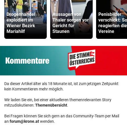
Drogenhandel
Aussagen von
Penisbilder
explodiert im
Thaler sorgen vor
verschickt: S
Wiener Bezirk
Gericht für
reagierten die
Mariahilf
Staunen
Vereine
Da dieser Artikel älter als 18 Monate ist, ist zum jetzigen Zeitpunkt
kein Kommentieren mehr möglich.
Wir laden Sie ein, bei einer aktuelleren themenrelevanten Story
mitzudiskutieren:
Themenübersicht
.
Bei Fragen können Sie sich gern an das Community-Team per Mail
an
forum@krone.at
wenden.