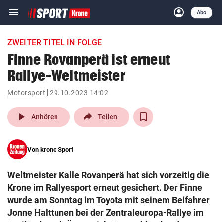
menu
account_circle
Navigation
Anmelden
Abo
close
Schließen
ein-/ausklappen
ZWEITER TITEL IN FOLGE
Abonnieren
Finne Rovanperä ist erneut
Rallye-Weltmeister
account_circle
arrow_right
Anmelden
Motorsport
29.10.2023 14:02
pin_drop
arrow_right
Bundesland auswäh
Wien
play_arrow
Anhören
Teilen
bookmark
Merkliste
Von
krone Sport
Suchbegriff
search
Weltmeister Kalle Rovanperä hat sich vorzeitig die
eingeben
Krone im Rallyesport erneut gesichert. Der Finne
wurde am Sonntag im Toyota mit seinem Beifahrer
Jonne Halttunen bei der Zentraleuropa-Rallye im