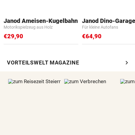
Janod Ameisen-Kugelbahn
Janod Dino-Garag
Motorikspielzeug aus Holz
Für kleine Autofans
€29,90
€64,90
chevron_right
VORTEILSWELT MAGAZINE