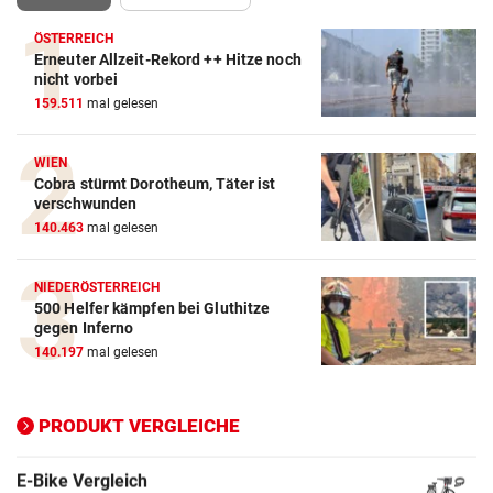
ÖSTERREICH
Erneuter Allzeit-Rekord ++ Hitze noch
nicht vorbei
Action-Cam Vergleich
159.511
mal gelesen
ZUM VERGLEICH
WIEN
Crosstrainer Vergleich
Cobra stürmt Dorotheum, Täter ist
ZUM VERGLEICH
verschwunden
140.463
mal gelesen
E-Bike Vergleich
ZUM VERGLEICH
NIEDERÖSTERREICH
500 Helfer kämpfen bei Gluthitze
Elektro-Scooter Vergleich
gegen Inferno
140.197
mal gelesen
ZUM VERGLEICH
Ergometer Vergleich
PRODUKT VERGLEICHE
ZUM VERGLEICH
Fahrrad Test