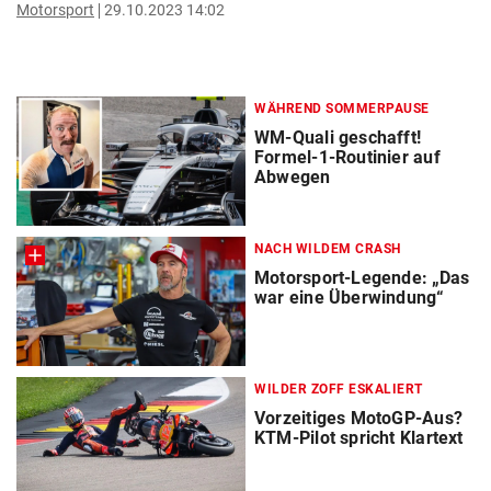
Motorsport
29.10.2023 14:02
WÄHREND SOMMERPAUSE
WM-Quali geschafft!
Formel-1-Routinier auf
Abwegen
NACH WILDEM CRASH
Motorsport-Legende: „Das
war eine Überwindung“
WILDER ZOFF ESKALIERT
Vorzeitiges MotoGP-Aus?
KTM-Pilot spricht Klartext