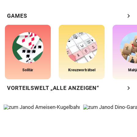
chevron_right
GAMES
Solitär
Kreuzworträtsel
Mahj
chevron_right
VORTEILSWELT „ALLE ANZEIGEN“