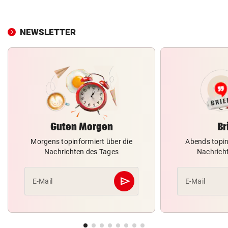
NEWSLETTER
Guten Morgen
Br
Morgens topinformiert über die
Abends topin
Nachrichten des Tages
Nachrich
send
E-Mail
E-Mail
Abschicken