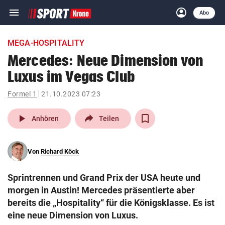
menu
account_circle
Navigation
Anmelden
Abo
close
Schließen
ein-/ausklappen
MEGA-HOSPITALITY
Abonnieren
Mercedes: Neue Dimension von
Luxus im Vegas Club
account_circle
arrow_right
Anmelden
Formel 1
21.10.2023 07:23
pin_drop
arrow_right
Bundesland auswäh
Wien
play_arrow
Anhören
Teilen
bookmark
Merkliste
Von
Richard Köck
Suchbegriff
search
Sprintrennen und Grand Prix der USA heute und
eingeben
morgen in Austin! Mercedes präsentierte aber
bereits die „Hospitality“ für die Königsklasse. Es ist
eine neue Dimension von Luxus.