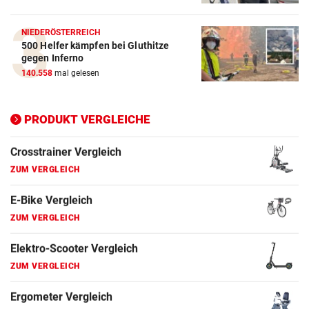
E-Bike Vergleich
ZUM VERGLEICH
NIEDERÖSTERREICH
500 Helfer kämpfen bei Gluthitze
gegen Inferno
Elektro-Scooter Vergleich
140.558
mal gelesen
ZUM VERGLEICH
Ergometer Vergleich
PRODUKT VERGLEICHE
ZUM VERGLEICH
Fahrrad Test
ZUM VERGLEICH
Fahrradanhänger Vergleich
ZUM VERGLEICH
Faszienrolle Vergleich
ZUM VERGLEICH
Hoverboard Vergleich