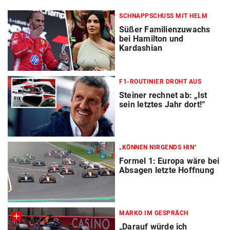
SCHNAPPSCHUSS MIT HELM
Süßer Familienzuwachs
bei Hamilton und
Kardashian
F1-ROUTINIER DROHT AUS
Steiner rechnet ab: „Ist
sein letztes Jahr dort!“
„KÖNNEN NIRGENDS HIN“
Formel 1: Europa wäre bei
Absagen letzte Hoffnung
MARKO IM GESPRÄCH
„Darauf würde ich