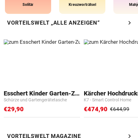
Solitär
Kreuzworträtsel
Mahj
chevron_right
VORTEILSWELT „ALLE ANZEIGEN“
Esschert Kinder Garten-Zubehör
Kärcher Hochdruck
Schürze und Gartengerätetasche
K7 - Smart Control Home
€29,90
€474,90
€644,99
chevron_right
VORTEILSWELT MAGAZINE