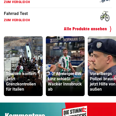
ZUM VERGLEICH
Kinderfahrrad Vergleich
ZUM VERGLEICH
Alle Produkte ansehen
Spanien kontert:
3:0! Absteiger BW
Vorarlbergs
Jetzt
Linz schießt
Polizei brauch
Grenzkontrollen
Wacker Innsbruck
jetzt Hilfe von
für Italien
ab
außen