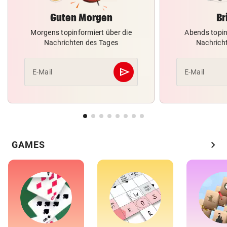
Guten Morgen
Br
Morgens topinformiert über die
Abends topin
Nachrichten des Tages
Nachrich
send
E-Mail
E-Mail
Abschicken
chevron_right
GAMES