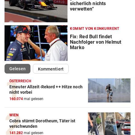
sicherlich nichts
verwetten“
KOMMT VON KONKURRENT
Fix: Red Bull findet
Nachfolger von Helmut
Marko
(ausgewählt)
Gelesen
Kommentiert
ÖSTERREICH
Erneuter Allzeit-Rekord ++ Hitze noch
nicht vorbei
Action-Cam Vergleich
160.074
mal gelesen
ZUM VERGLEICH
WIEN
Crosstrainer Vergleich
Cobra stürmt Dorotheum, Täter ist
verschwunden
ZUM VERGLEICH
141.282
mal gelesen