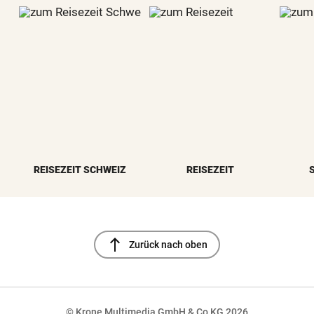
REISEZEIT SCHWEIZ
REISEZEIT
north
Zurück nach oben
© Krone Multimedia GmbH & Co KG 2026