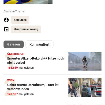
Ähnliche Themen
Karl Stoss
Hauptversammlung
(ausgewählt)
Gelesen
Kommentiert
ÖSTERREICH
Erneuter Allzeit-Rekord ++ Hitze noch
nicht vorbei
Action-Cam Vergleich
161.659
mal gelesen
ZUM VERGLEICH
WIEN
Crosstrainer Vergleich
Cobra stürmt Dorotheum, Täter ist
verschwunden
ZUM VERGLEICH
142.967
mal gelesen
E-Bike Vergleich