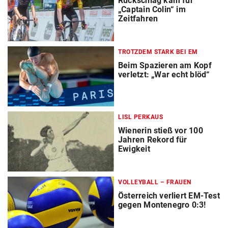
Rückschlag kam für
„Captain Colin“ im
Zeitfahren
TROTZDEM STARK BEI EM
Beim Spazieren am Kopf
verletzt: „War echt blöd“
LISL PERKAUS
Wienerin stieß vor 100
Jahren Rekord für
Ewigkeit
VOLLEYBALL – FRAUEN
Österreich verliert EM-Test
gegen Montenegro 0:3!