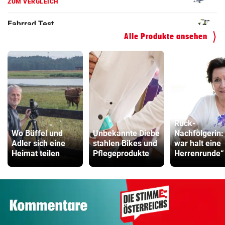
Kinderfahrrad Vergleich
ZUM VERGLEICH
Alle Produkte ansehen
Ruck-
Wo Büffel und
Unbekannte Diebe
Nachfolgerin:
Adler sich eine
stahlen Bikes und
war halt eine
Heimat teilen
Pflegeprodukte
Herrenrunde“