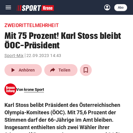
menu
account_circle
Navigation
Anmelden
Abo
close
Schließen
ein-/ausklappen
ZWEIDRITTELMEHRHEIT
Abonnieren
Mit 75 Prozent! Karl Stoss bleibt
ÖOC-Präsident
account_circle
arrow_right
Anmelden
Sport-Mix
22.09.2023 14:43
pin_drop
arrow_right
Bundesland auswäh
Wien
play_arrow
Anhören
Teilen
bookmark
Merkliste
Von
krone Sport
Suchbegriff
search
Karl Stoss belibt Präsident des Österreichischen
eingeben
Olympia-Komitees (ÖOC). Mit 75,6 Prozent der
Stimmen darf der 66-Jährige im Amt bleiben.
Insgesamt enthielten sich zwei Wähler ihrer