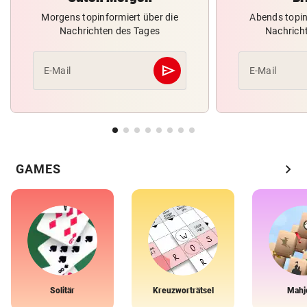
Morgens topinformiert über die
Abends topin
Nachrichten des Tages
Nachrich
send
E-Mail
E-Mail
Abschicken
chevron_right
GAMES
Solitär
Kreuzworträtsel
Mahj