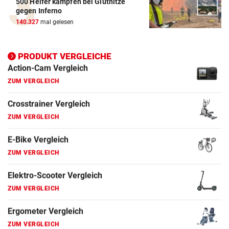
500 Helfer kämpfen bei Gluthitze
ZUM VERGLEICH
gegen Inferno
140.327
mal gelesen
Elektro-Scooter Vergleich
ZUM VERGLEICH
PRODUKT VERGLEICHE
Ergometer Vergleich
ZUM VERGLEICH
Fahrrad Test
ZUM VERGLEICH
Fahrradanhänger Vergleich
ZUM VERGLEICH
Faszienrolle Vergleich
ZUM VERGLEICH
Hoverboard Vergleich
ZUM VERGLEICH