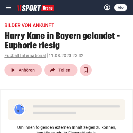
menu
account_circle
Navigation
Anmelden
Abo
close
Schließen
ein-/ausklappen
BILDER VON ANKUNFT
Abonnieren
Harry Kane in Bayern gelandet –
Euphorie riesig
account_circle
arrow_right
Anmelden
Fußball International
11.08.2023 23:32
pin_drop
arrow_right
Bundesland auswäh
Wien
play_arrow
Anhören
Teilen
bookmark
Merkliste
Suchbegriff
search
eingeben
Um Ihnen folgenden externen Inhalt zeigen zu können,