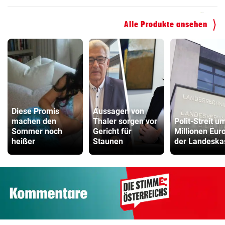
Kinderfahrrad Vergleich
Alle Produkte ansehen
ZUM VERGLEICH
Diese Promis
Aussagen von
machen den
Thaler sorgen vor
Polit-Streit u
Sommer noch
Gericht für
Millionen Euro
heißer
Staunen
der Landeska