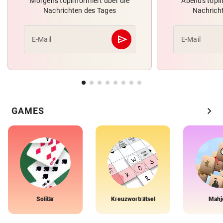
Morgens topinformiert über die
Abends topin
Nachrichten des Tages
Nachrich
send
E-Mail
E-Mail
Abschicken
chevron_right
GAMES
Solitär
Kreuzworträtsel
Mahj