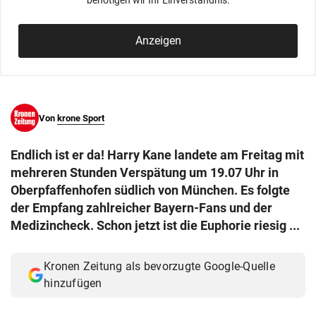
benötigen wir Ihr Einverständnis.
© Krone Multimedia GmbH & Co KG 2026
Muthgasse 2, 1190 Wien
Anzeigen
Von
krone Sport
Endlich ist er da! Harry Kane landete am Freitag mit
mehreren Stunden Verspätung um 19.07 Uhr in
Oberpfaffenhofen südlich von München. Es folgte
der Empfang zahlreicher Bayern-Fans und der
Medizincheck. Schon jetzt ist die Euphorie riesig ...
Kronen Zeitung als bevorzugte Google-Quelle
hinzufügen