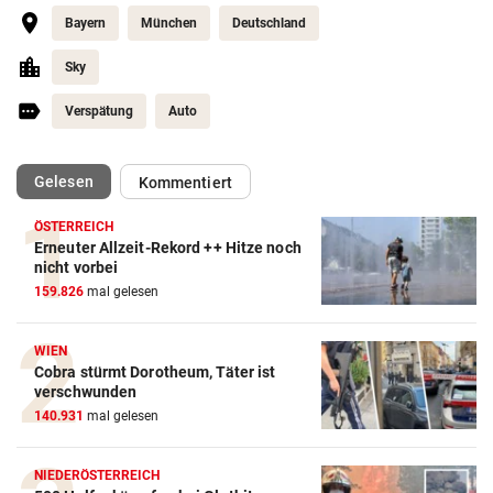
Bayern
München
Deutschland
Sky
Verspätung
Auto
(ausgewählt)
Gelesen
Kommentiert
ÖSTERREICH
Erneuter Allzeit-Rekord ++ Hitze noch
nicht vorbei
159.826
mal gelesen
Action-Cam Vergleich
ZUM VERGLEICH
WIEN
Cobra stürmt Dorotheum, Täter ist
verschwunden
Crosstrainer Vergleich
140.931
mal gelesen
ZUM VERGLEICH
E-Bike Vergleich
NIEDERÖSTERREICH