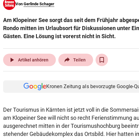
Von
Gerlinde Schager
© Krone Multimedia GmbH & Co KG 2026
Muthgasse 2, 1190 Wien
Am Klopeiner See sorgt das seit dem Frühjahr abges
Rondo mitten im Urlaubsort für Diskussionen unter E
Gästen. Eine Lösung ist vorerst nicht in Sicht.
play_arrow
Artikel anhören
Teilen
Kronen Zeitung als bevorzugte Google-Q
Der Tourismus in Kärnten ist jetzt voll in die Sommersa
am Klopeiner See will nicht so recht Ferienstimmung
ausgerechnet mitten in der Tourismushochburg beeinträ
stehender Gebäudekomplex das Ortsbild. Hier hatten i