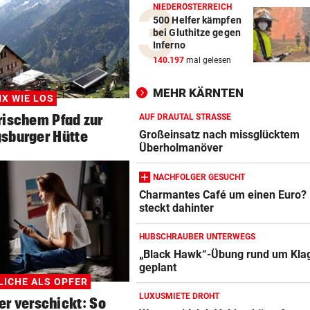
NIEDERÖSTERREICH
500 Helfer kämpfen
bei Gluthitze gegen
Inferno
140.197
mal gelesen
MEHR KÄRNTEN
IX WIE LOS
rischem Pfad zur
AUF DRAUTAL STRASSE
sburger Hütte
Großeinsatz nach missglücktem
Überholmanöver
NACHFOLGER GESUCHT
Charmantes Café um einen Euro?
steckt dahinter
HUBSCHRAUBER UNTERWEGS
„Black Hawk“-Übung rund um Kla
geplant
LICHE ALS OPFER
LUXUSMIETE DROHT
er verschickt: So