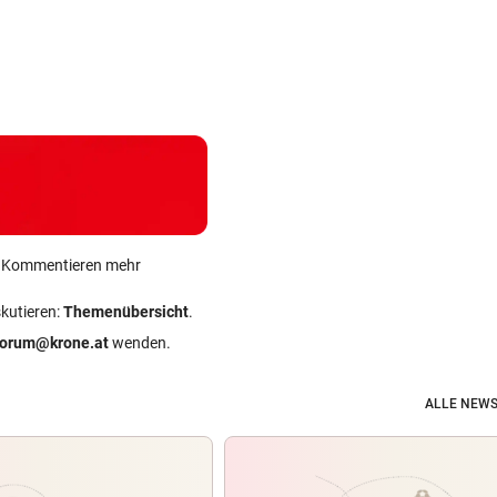
Edlseer holen
m
echte Legenden
Streit um die
Sager wirkt
auf die Bühne
Klimakrise erhitzt
Mütter-Auf
zurück
Polit-Gemüter
gegen Kanz
ein Kommentieren mehr
skutieren:
Themenübersicht
.
forum@krone.at
wenden.
ALLE NEWS