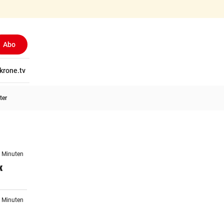
Abo
tschaft
krone.tv
Wissen
Gericht
Kolumnen
Freizeit
Reise
Ti
ter
5 Minuten
k
0 Minuten