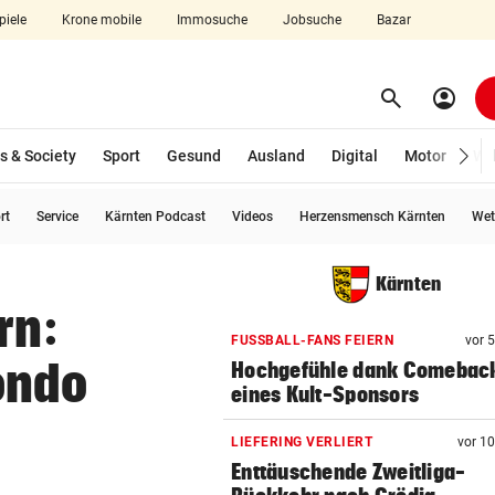
piele
Krone mobile
Immosuche
Jobsuche
Bazar
search
account_circle
Menü aufklappen
Suchen
s & Society
Sport
Gesund
Ausland
Digital
Motor
Wir
rt
Service
Kärnten Podcast
Videos
Herzensmensch Kärnten
Wet
len
Kärnten
rn:
FUSSBALL-FANS FEIERN
vor 
ondo
Hochgefühle dank Comebac
eines Kult-Sponsors
LIEFERING VERLIERT
vor 1
Enttäuschende Zweitliga-