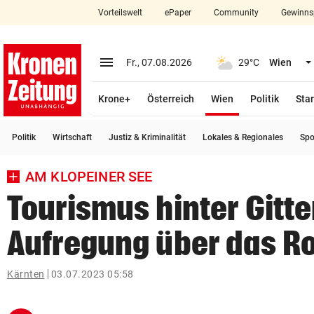
Vorteilswelt
ePaper
Community
Gewinns
close
Schließen
menu
Menü aufklappen
Fr., 07.08.2026
29°C
Wien
Abonnieren
(ausgewählt)
Krone+
Österreich
Wien
Politik
Star
account_circle
arrow_right
Anmelden
Politik
Wirtschaft
Justiz & Kriminalität
Lokales & Regionales
Spo
pin_drop
arrow_right
Bundesland auswäh
Wien
AM KLOPEINER SEE
bookmark
Merkliste
Tourismus hinter Gitte
Aufregung über das R
Suchbegriff
search
eingeben
Kärnten
03.07.2023 05:58