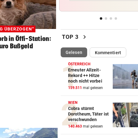
Rapids System? „Lassen de
Jungs alle Freiheiten!“
SZENE SETZT SICH FEST
vor 
IG ÜBERZOGEN“
Drogenhandel explodiert im
chevron_right
TOP 3
rb in Öffi-Station:
Wiener Bezirk Mariahilf
Euro Bußgeld
(ausgewählt)
Gelesen
Kommentiert
KEIN ANTI-IRAN-PAKT
vor 
Diese drei Länder schlossen
ÖSTERREICH
Militär-Bündnis
Erneuter Allzeit-
Rekord ++ Hitze
noch nicht vorbei
TOUR DE FRANCE – DAMEN
vor 
159.511
mal gelesen
Polin Niewiadoma triumphie
Mont Ventoux
WIEN
Cobra stürmt
Dorotheum, Täter ist
verschwunden
140.463
mal gelesen