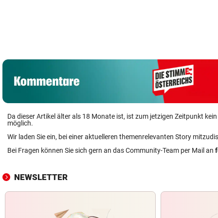
Primärversorgung
Diese Coolen
: Welche
„Black Hawk“-
Zonen haben a
Standorte vor
Übung rund um
Wochenende
Start sind
Klagenfurt geplant
geöffnet
Da dieser Artikel älter als 18 Monate ist, ist zum jetzigen Zeitpunkt k
möglich.
Wir laden Sie ein, bei einer aktuelleren themenrelevanten Story mitzudi
Bei Fragen können Sie sich gern an das Community-Team per Mail an
NEWSLETTER