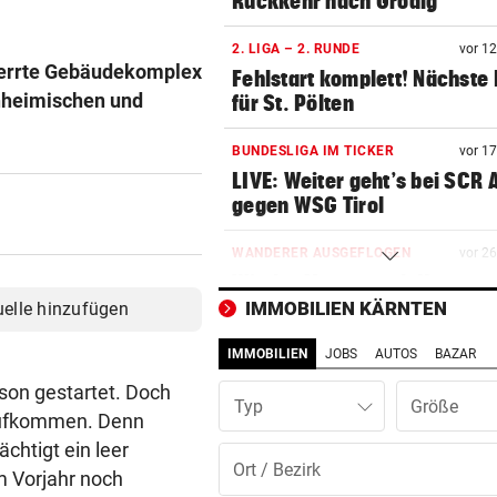
Rückkehr nach Grödig
2. LIGA – 2. RUNDE
vor 1
perrte Gebäudekomplex
Fehlstart komplett! Nächste 
inheimischen und
für St. Pölten
BUNDESLIGA IM TICKER
vor 1
LIVE: Weiter geht’s bei SCR 
gegen WSG Tirol
WANDERER AUSGEFLOGEN
vor 2
Wieder Muren nach Unwette
Dramatik im Valser Tal
IMMOBILIEN KÄRNTEN
uelle hinzufügen
IMMOBILIEN
JOBS
AUTOS
BAZAR
IN GREENSBORO
vor 3
Straka verpasst bei PGA-Tur
ison gestartet. Doch
Typ
den Cut vorzeitig
 aufkommen. Denn
chtigt ein leer
SCHRIEB WM-GESCHICHTE
vor 3
m Vorjahr noch
Bayern kassiert Millionen – 