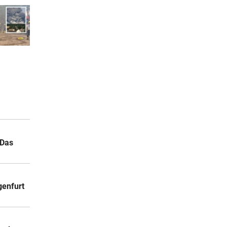
 Das
genfurt