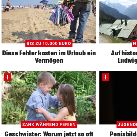
BIS ZU 10.000 EURO
N
Diese Fehler kosten im Urlaub ein
Auf histo
Vermögen
Ludwig
ZANK WÄHREND FERIEN
JUGEND
Geschwister: Warum jetzt so oft
Penisbild