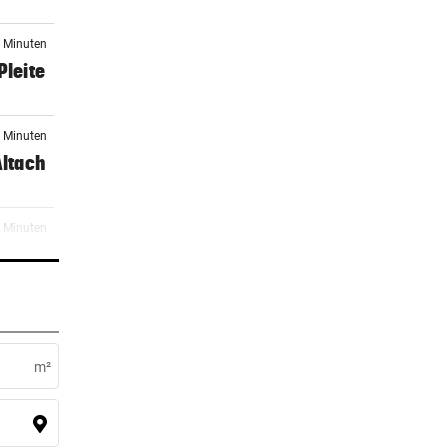
2 Minuten
Pleite
7 Minuten
Altach
6 Minuten
r:
4 Minuten
nier
m²
9 Minuten
dank