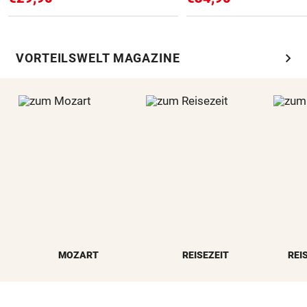
chevron_right
VORTEILSWELT MAGAZINE
MOZART
REISEZEIT
REI