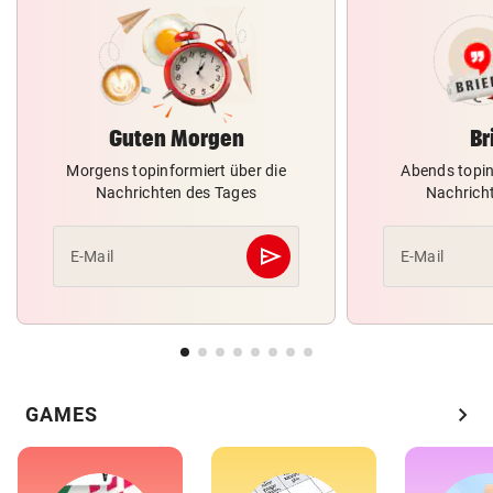
Guten Morgen
Br
Morgens topinformiert über die
Abends topin
Nachrichten des Tages
Nachrich
send
E-Mail
E-Mail
Abschicken
chevron_right
GAMES