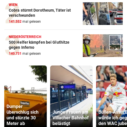
WIEN
Cobra stürmt Dorotheum, Täter ist
verschwunden
141.552
mal gelesen
NIEDERÖSTERREICH
500 Helfer kämpfen bei Gluthitze
gegen Inferno
140.731
mal gelesen
Dumper
überschlug sich
Junge Frauen am
Bullen-Ass: „
und stürzte 30
Villacher Bahnhof
würde ich ge
Meter ab
belästigt
den WAC jube