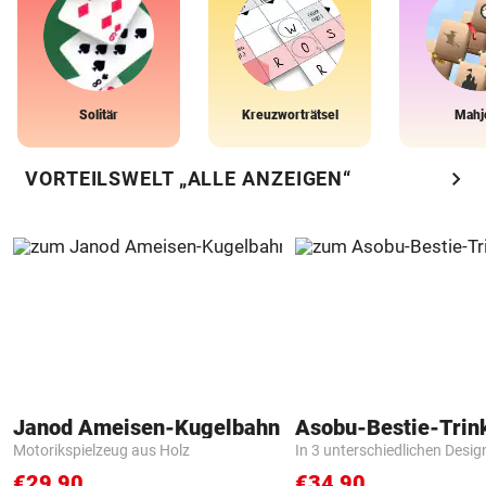
Solitär
Kreuzworträtsel
Mahj
chevron_right
VORTEILSWELT „ALLE ANZEIGEN“
Janod Ameisen-Kugelbahn
Asobu-Bestie-Trin
Motorikspielzeug aus Holz
In 3 unterschiedlichen Desig
€29,90
€34,90