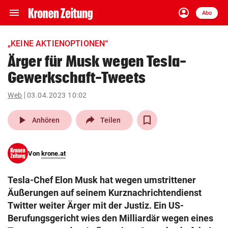
menu
account_circle
Navigation
Anmelden
Abo
close
Schließen
ein-/ausklappen
„KEINE AKTIENOPTIONEN“
Abonnieren
Ärger für Musk wegen Tesla-
Gewerkschaft-Tweets
account_circle
arrow_right
Anmelden
Web
03.04.2023 10:02
pin_drop
arrow_right
Bundesland auswäh
Wien
play_arrow
Anhören
Teilen
bookmark
Merkliste
Von
krone.at
Suchbegriff
search
Tesla-Chef Elon Musk hat wegen umstrittener
eingeben
Äußerungen auf seinem Kurznachrichtendienst
Twitter weiter Ärger mit der Justiz. Ein US-
Berufungsgericht wies den Milliardär wegen eines