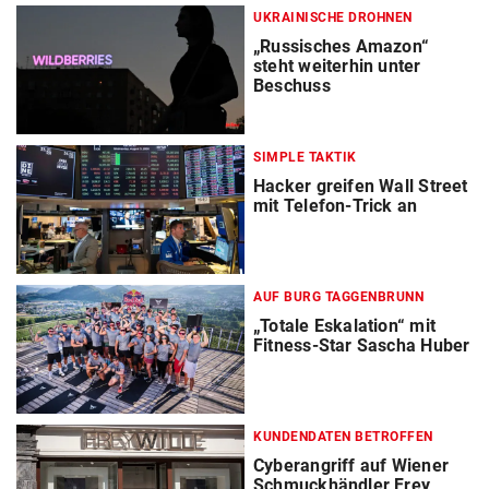
UKRAINISCHE DROHNEN
„Russisches Amazon“
steht weiterhin unter
Beschuss
SIMPLE TAKTIK
Hacker greifen Wall Street
mit Telefon-Trick an
AUF BURG TAGGENBRUNN
„Totale Eskalation“ mit
Fitness-Star Sascha Huber
KUNDENDATEN BETROFFEN
Cyberangriff auf Wiener
Schmuckhändler Frey