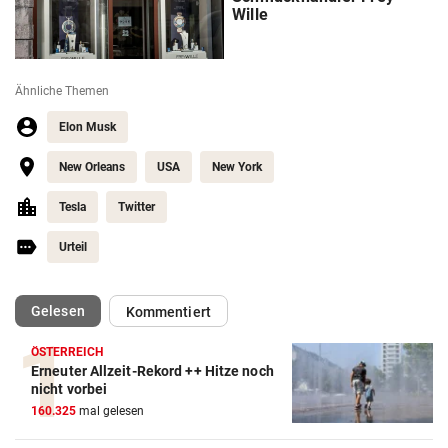
Wille
Ähnliche Themen
Elon Musk
New Orleans
USA
New York
Tesla
Twitter
Urteil
(ausgewählt)
Gelesen
Kommentiert
ÖSTERREICH
Erneuter Allzeit-Rekord ++ Hitze noch
nicht vorbei
160.325
mal gelesen