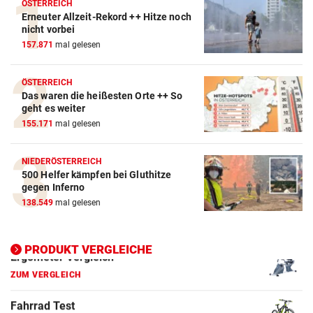
ÖSTERREICH
Erneuter Allzeit-Rekord ++ Hitze noch
Action-Cam Vergleich
nicht vorbei
157.871
mal gelesen
ZUM VERGLEICH
Crosstrainer Vergleich
ÖSTERREICH
Das waren die heißesten Orte ++ So
ZUM VERGLEICH
geht es weiter
155.171
mal gelesen
E-Bike Vergleich
ZUM VERGLEICH
NIEDERÖSTERREICH
500 Helfer kämpfen bei Gluthitze
Elektro-Scooter Vergleich
gegen Inferno
ZUM VERGLEICH
138.549
mal gelesen
Ergometer Vergleich
ZUM VERGLEICH
PRODUKT VERGLEICHE
Fahrrad Test
ZUM VERGLEICH