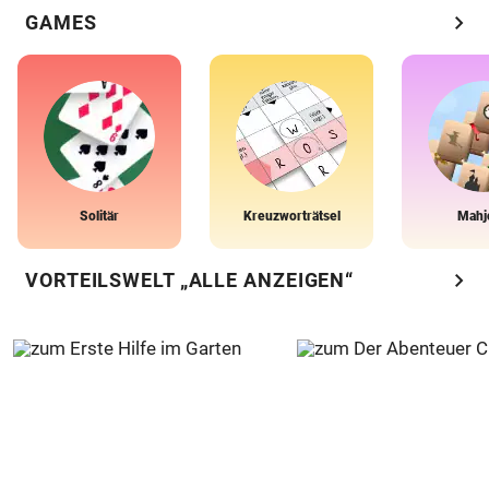
chevron_right
GAMES
Solitär
Kreuzworträtsel
Mahj
chevron_right
VORTEILSWELT „ALLE ANZEIGEN“