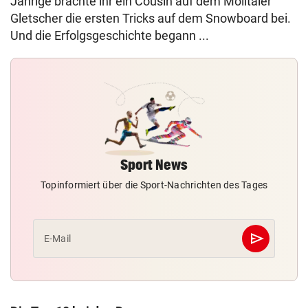
Jährige brachte ihr ein Cousin auf dem Mölltaler
Gletscher die ersten Tricks auf dem Snowboard bei.
Und die Erfolgsgeschichte begann ...
Sport News
Topinformiert über die Sport-Nachrichten des Tages
send
E-Mail
Abschicken