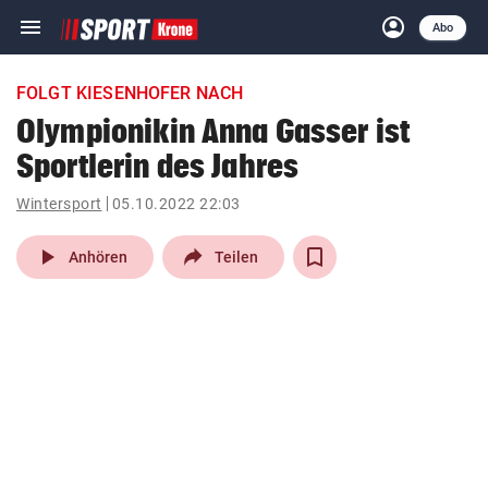
menu
account_circle
Navigation
Anmelden
Abo
close
Schließen
ein-/ausklappen
FOLGT KIESENHOFER NACH
Abonnieren
Olympionikin Anna Gasser ist
Sportlerin des Jahres
account_circle
arrow_right
Anmelden
Wintersport
05.10.2022 22:03
pin_drop
arrow_right
Bundesland auswäh
Wien
play_arrow
Anhören
Teilen
bookmark
Merkliste
Suchbegriff
search
eingeben