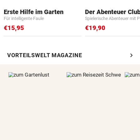
Erste Hilfe im Garten
Der Abenteuer Clu
Für intelligente Faule
Spielerische Abenteuer mit P
€15,95
€19,90
chevron_right
VORTEILSWELT MAGAZINE