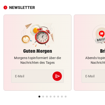
NEWSLETTER
Guten Morgen
Br
Morgens topinformiert über die
Abends topin
Nachrichten des Tages
Nachrich
send
E-Mail
E-Mail
Abschicken