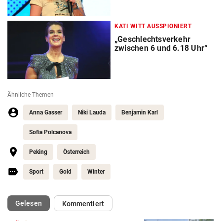
KATI WITT AUSSPIONIERT
„Geschlechtsverkehr
zwischen 6 und 6.18 Uhr“
Ähnliche Themen
Anna Gasser
Niki Lauda
Benjamin Karl
Sofia Polcanova
Peking
Österreich
Sport
Gold
Winter
(ausgewählt)
Gelesen
Kommentiert