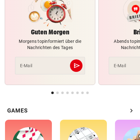
Guten Morgen
Br
Morgens topinformiert über die
Abends topin
Nachrichten des Tages
Nachrich
send
E-Mail
E-Mail
Abschicken
chevron_right
GAMES