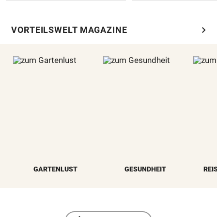
chevron_right
VORTEILSWELT MAGAZINE
GARTENLUST
GESUNDHEIT
REI