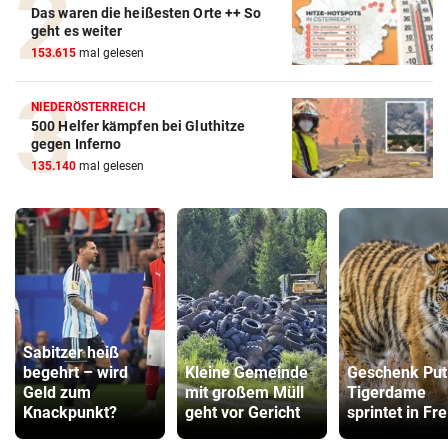
Das waren die heißesten Orte ++ So
geht es weiter
153.615
mal gelesen
NIEDERÖSTERREICH
500 Helfer kämpfen bei Gluthitze
gegen Inferno
135.140
mal gelesen
Sabitzer heiß
begehrt – wird
Kleine Gemeinde
Geschenk Put
Geld zum
mit großem Müll
Tigerdame
Knackpunkt?
geht vor Gericht
sprintet in Fre