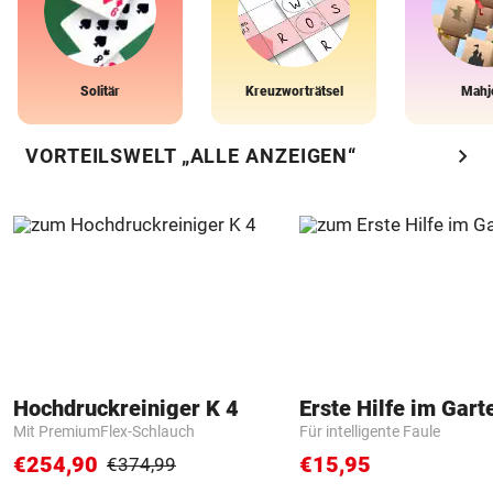
Solitär
Kreuzworträtsel
Mahj
chevron_right
VORTEILSWELT „ALLE ANZEIGEN“
Hochdruckreiniger K 4
Erste Hilfe im Gart
Mit PremiumFlex-Schlauch
Für intelligente Faule
€254,90
€15,95
€374,99