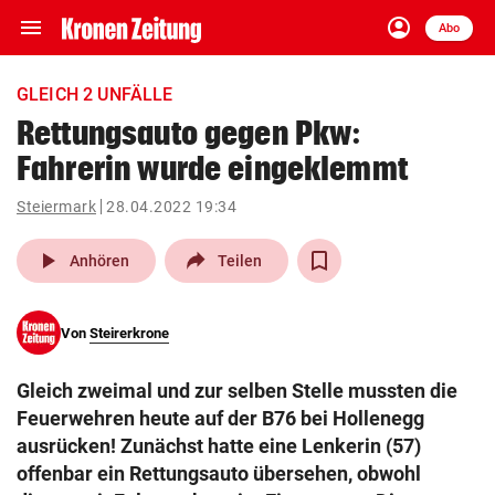
menu
account_circle
Navigation
Anmelden
Abo
close
Schließen
ein-/ausklappen
GLEICH 2 UNFÄLLE
Abonnieren
Rettungsauto gegen Pkw:
Fahrerin wurde eingeklemmt
account_circle
arrow_right
Anmelden
Steiermark
28.04.2022 19:34
pin_drop
arrow_right
Bundesland auswäh
Wien
play_arrow
Anhören
Teilen
bookmark
Merkliste
Von
Steirerkrone
Suchbegriff
search
Gleich zweimal und zur selben Stelle mussten die
eingeben
Feuerwehren heute auf der B76 bei Hollenegg
ausrücken! Zunächst hatte eine Lenkerin (57)
offenbar ein Rettungsauto übersehen, obwohl