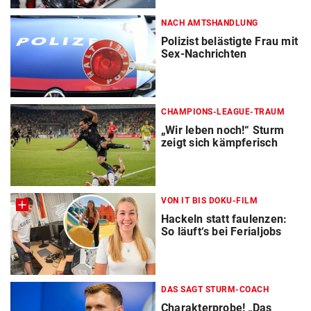
NACH AMTSHANDLUNG
Polizist belästigte Frau mit
Sex-Nachrichten
CHAMPIONS-LEAGUE-TRAUM
„Wir leben noch!“ Sturm
zeigt sich kämpferisch
VON IT BIS DOKU-FILM
Hackeln statt faulenzen:
So läuft‘s bei Ferialjobs
DAS SAGT STURM-COACH
Charakterprobe! „Das