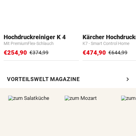
Hochdruckreiniger K 4
Kärcher Hochdruck
Mit PremiumFlex-Schlauch
K7 - Smart Control Home
€254,90
€474,90
€374,99
€644,99
chevron_right
VORTEILSWELT MAGAZINE