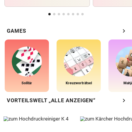
chevron_right
GAMES
Solitär
Kreuzworträtsel
Mahj
chevron_right
VORTEILSWELT „ALLE ANZEIGEN“