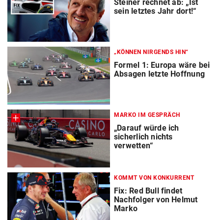
Steiner rechnet ab: „Ist
sein letztes Jahr dort!“
„KÖNNEN NIRGENDS HIN“
Formel 1: Europa wäre bei
Absagen letzte Hoffnung
MARKO IM GESPRÄCH
„Darauf würde ich
sicherlich nichts
verwetten“
KOMMT VON KONKURRENT
Fix: Red Bull findet
Nachfolger von Helmut
Marko