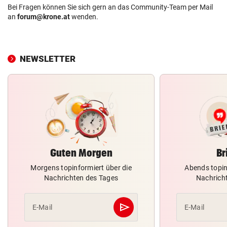
Bei Fragen können Sie sich gern an das Community-Team per Mail
an
forum@krone.at
wenden.
NEWSLETTER
Guten Morgen
Br
Morgens topinformiert über die
Abends topin
Nachrichten des Tages
Nachrich
send
E-Mail
E-Mail
Abschicken