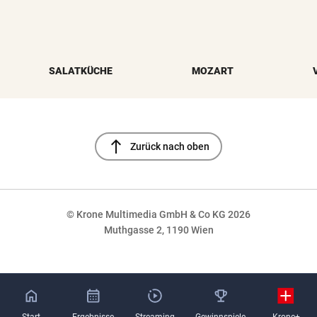
SALATKÜCHE
MOZART
north
Zurück nach oben
© Krone Multimedia GmbH & Co KG 2026
Muthgasse 2, 1190 Wien
NaN%