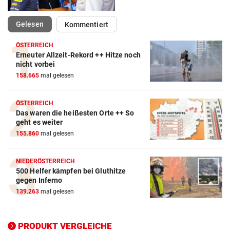
(ausgewählt)
Gelesen
Kommentiert
ÖSTERREICH
Erneuter Allzeit-Rekord ++ Hitze noch
nicht vorbei
Action-Cam Vergleich
158.665
mal gelesen
ZUM VERGLEICH
ÖSTERREICH
Crosstrainer Vergleich
Das waren die heißesten Orte ++ So
ZUM VERGLEICH
geht es weiter
155.860
mal gelesen
E-Bike Vergleich
ZUM VERGLEICH
NIEDERÖSTERREICH
500 Helfer kämpfen bei Gluthitze
Elektro-Scooter Vergleich
gegen Inferno
139.263
mal gelesen
ZUM VERGLEICH
Ergometer Vergleich
PRODUKT VERGLEICHE
ZUM VERGLEICH