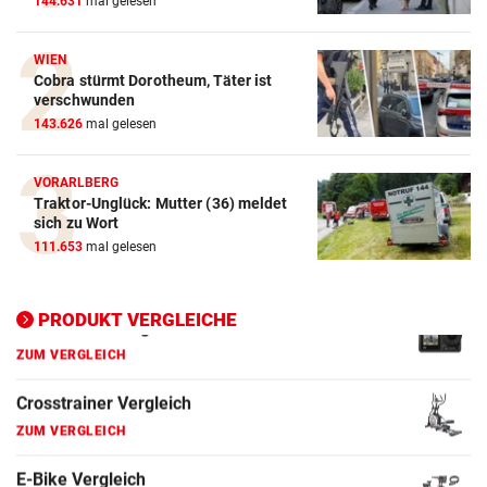
144.631
mal gelesen
Action-Cam Vergleich
ZUM VERGLEICH
WIEN
Cobra stürmt Dorotheum, Täter ist
verschwunden
Crosstrainer Vergleich
143.626
mal gelesen
ZUM VERGLEICH
E-Bike Vergleich
VORARLBERG
Traktor-Unglück: Mutter (36) meldet
ZUM VERGLEICH
sich zu Wort
111.653
mal gelesen
Elektro-Scooter Vergleich
ZUM VERGLEICH
PRODUKT VERGLEICHE
Ergometer Vergleich
ZUM VERGLEICH
Fahrrad Test
ZUM VERGLEICH
Fahrradanhänger Vergleich