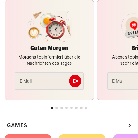
Guten Morgen
Br
Morgens topinformiert über die
Abends topin
Nachrichten des Tages
Nachrich
send
E-Mail
E-Mail
Abschicken
chevron_right
GAMES