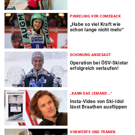
PINKELNIG VOR COMEBACK
„Habe so viel Kraft wie
schon lange nicht mehr“
SCHONUNG ANGESAGT
Operation bei ÖSV-Skistar
erfolgreich verlaufen!
„KANN DAS JEMAND ...“
Insta-Video von Ski-Idol
lässt Braathen ausflippen
VORWÜRFE UND TRÄNEN