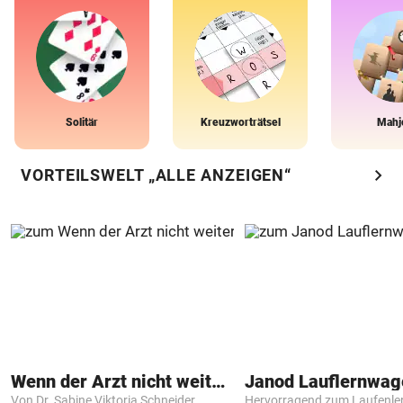
Solitär
Kreuzworträtsel
Mahj
chevron_right
VORTEILSWELT „ALLE ANZEIGEN“
Wenn der Arzt nicht weiter weiß
Janod Lauflernwa
Von Dr. Sabine Viktoria Schneider
Hervorragend zum Laufenle