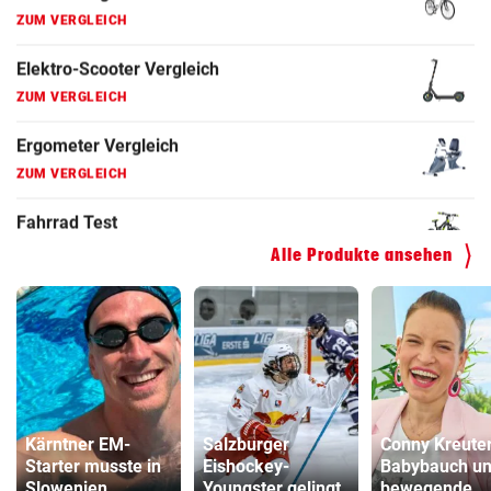
ZUM VERGLEICH
Faszienrolle Vergleich
ZUM VERGLEICH
Hoverboard Vergleich
ZUM VERGLEICH
Kinderfahrrad Vergleich
Alle Produkte ansehen
ZUM VERGLEICH
Kärntner EM-
Salzburger
Conny Kreuter
Starter musste in
Eishockey-
Babybauch u
Slowenien
Youngster gelingt
bewegende