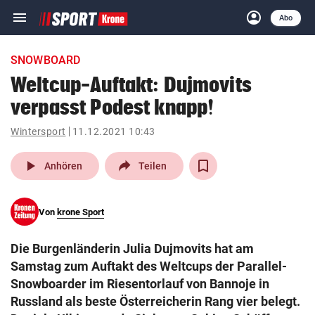
menu
account_circle
Navigation
Anmelden
Abo
close
Schließen
ein-/ausklappen
SNOWBOARD
Abonnieren
Weltcup-Auftakt: Dujmovits
verpasst Podest knapp!
account_circle
arrow_right
Anmelden
Wintersport
11.12.2021 10:43
pin_drop
arrow_right
Bundesland auswäh
Wien
play_arrow
Anhören
Teilen
bookmark
Merkliste
Von
krone Sport
Suchbegriff
search
Die Burgenländerin Julia Dujmovits hat am
eingeben
Samstag zum Auftakt des Weltcups der Parallel-
Snowboarder im Riesentorlauf von Bannoje in
Russland als beste Österreicherin Rang vier belegt.