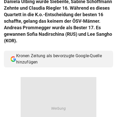
Daniela Ulbing wurde Siebente, Sabine Schöffmann
© Krone Multimedia GmbH & Co KG 2026
Zehnte und Claudia Riegler 16. Während es dieses
Muthgasse 2, 1190 Wien
Quartett in die K.o.-Entscheidung der besten 16
schaffte, gelang das keinem der ÖSV-Männer.
Andreas Prommegger wurde als Bester 17. Es
gewannen Sofia Nadirschina (RUS) und Lee Sangho
(KOR).
Kronen Zeitung als bevorzugte Google-Quelle
hinzufügen