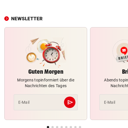
NEWSLETTER
Guten Morgen
Br
Morgens topinformiert über die
Abends topin
Nachrichten des Tages
Nachrich
send
E-Mail
E-Mail
Abschicken