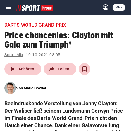
menu
account_circle
Navigation
Anmelden
Abo
close
Schließen
ein-/ausklappen
DARTS-WORLD-GRAND-PRIX
Abonnieren
Price chancenlos: Clayton mit
Gala zum Triumph!
account_circle
arrow_right
Anmelden
Sport-Mix
10.10.2021 08:05
pin_drop
arrow_right
Bundesland auswäh
Wien
play_arrow
Anhören
Teilen
bookmark
Merkliste
Von
Mario Drexler
Suchbegriff
search
Beeindruckende Vorstellung von Jonny Clayton:
eingeben
Der Waliser ließ seinem Landsmann Gerwyn Price
im Finale des Darts-World-Grand-Prix nicht den
Hauch einer Chance. Dank einer Galavorstellung