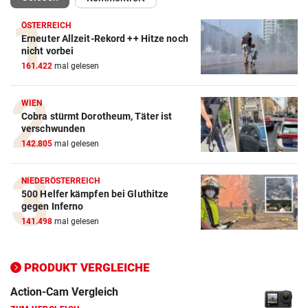
ÖSTERREICH
Erneuter Allzeit-Rekord ++ Hitze noch
nicht vorbei
161.422
mal gelesen
WIEN
Cobra stürmt Dorotheum, Täter ist
verschwunden
142.805
mal gelesen
NIEDERÖSTERREICH
500 Helfer kämpfen bei Gluthitze
gegen Inferno
141.498
mal gelesen
Action-Cam Vergleich
ZUM VERGLEICH
PRODUKT VERGLEICHE
Crosstrainer Vergleich