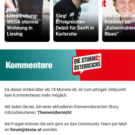
Hoverboard Vergleich
Nach
ZUM VERGLEICH
Morddrohung:
Sieg!
Wie Schoitl u
WEGA stürmte
Erfolgreiches
Kneisser im
Wohnung in
Debüt für Senft in
„Kaisermühle
Kinderfahrrad Vergleich
Liesing
Karlsruhe
Blues“
ZUM VERGLEICH
Da dieser Artikel älter als 18 Monate ist, ist zum jetzigen Zeitpunkt
kein Kommentieren mehr möglich.
Wir laden Sie ein, bei einer aktuelleren themenrelevanten Story
mitzudiskutieren:
Themenübersicht
.
Bei Fragen können Sie sich gern an das Community-Team per Mail
an
forum@krone.at
wenden.