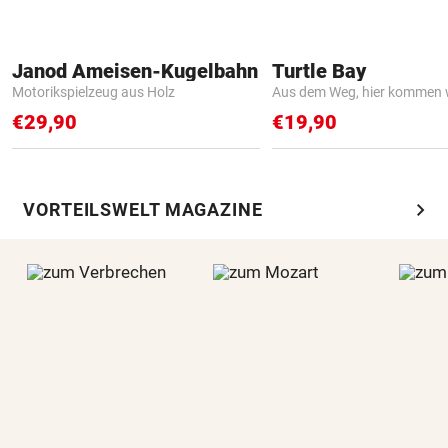
Janod Ameisen-Kugelbahn
Turtle Bay
Motorikspielzeug aus Holz
Aus dem Weg, hier kommen w
€29,90
€19,90
chevron_right
VORTEILSWELT MAGAZINE