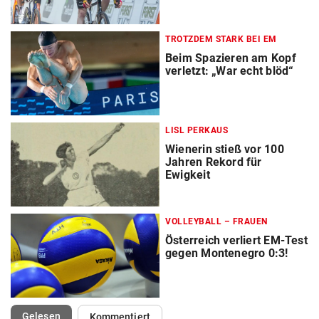
TROTZDEM STARK BEI EM
Beim Spazieren am Kopf
verletzt: „War echt blöd“
LISL PERKAUS
Wienerin stieß vor 100
Jahren Rekord für
Ewigkeit
VOLLEYBALL – FRAUEN
Österreich verliert EM-Test
gegen Montenegro 0:3!
(ausgewählt)
Gelesen
Kommentiert