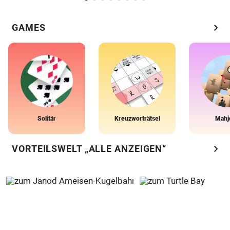
chevron_right
GAMES
Solitär
Kreuzworträtsel
Mahj
chevron_right
VORTEILSWELT „ALLE ANZEIGEN“