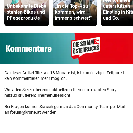
Mentorinnen
Unbekannte Diebe
„In die Top-4 zu
unterstützen
ZUM VERGLEICH
stahlen Bikes und
kommen, wird
Einstieg in Kit
Pflegeprodukte
immens schwer!“
und Co.
Da dieser Artikel älter als 18 Monate ist, ist zum jetzigen Zeitpunkt
kein Kommentieren mehr möglich.
Wir laden Sie ein, bei einer aktuelleren themenrelevanten Story
mitzudiskutieren:
Themenübersicht
.
Bei Fragen können Sie sich gern an das Community-Team per Mail
an
forum@krone.at
wenden.