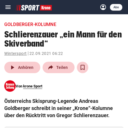
menu
account_circle
Navigation
Anmelden
Abo
close
Schließen
ein-/ausklappen
GOLDBERGER-KOLUMNE
Abonnieren
Schlierenzauer „ein Mann für den
Skiverband“
account_circle
arrow_right
Anmelden
Wintersport
22.09.2021 06:22
pin_drop
arrow_right
Bundesland auswäh
Wien
play_arrow
Anhören
Teilen
bookmark
Merkliste
Von
krone Sport
Suchbegriff
search
Österreichs Skisprung-Legende Andreas
eingeben
Goldberger schreibt in seiner „Krone“-Kolumne
über den Rücktritt von Gregor Schlierenzauer.