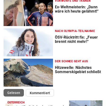
VORWÜRFE UND TRÄNEN
Ex-Weltmeisterin: „Dann
wäre ich heute gelähmt!“
NACH OLYMPIA-TEILNAHME
ÖSV-Rücktritt fix: „Feuer
brennt nicht mehr!“
DER SCHNEE GEHT AUS
Hitzewelle: Nächstes
Sommerskigebiet schließt
(ausgewählt)
Gelesen
Kommentiert
ÖSTERREICH