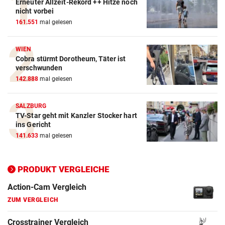
Erneuter Allzeit-Rekord ++ Hitze noch
nicht vorbei
161.551
mal gelesen
WIEN
Cobra stürmt Dorotheum, Täter ist
verschwunden
142.888
mal gelesen
SALZBURG
TV-Star geht mit Kanzler Stocker hart
ins Gericht
Action-Cam Vergleich
141.633
mal gelesen
ZUM VERGLEICH
Crosstrainer Vergleich
PRODUKT VERGLEICHE
ZUM VERGLEICH
E-Bike Vergleich
ZUM VERGLEICH