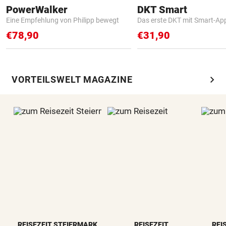
PowerWalker
DKT Smart
Eine Empfehlung von Philipp bewegt
Das erste DKT mit Smart-Ap
€78,90
€31,90
chevron_right
VORTEILSWELT MAGAZINE
REISEZEIT STEIERMARK
REISEZEIT
REI