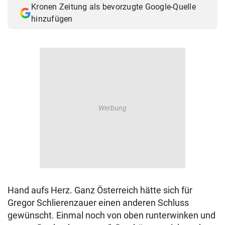
Kronen Zeitung als bevorzugte Google-Quelle
© Krone Multimedia GmbH & Co KG 2026
hinzufügen
Muthgasse 2, 1190 Wien
Hand aufs Herz. Ganz Österreich hätte sich für
Gregor Schlierenzauer einen anderen Schluss
gewünscht. Einmal noch von oben runterwinken und