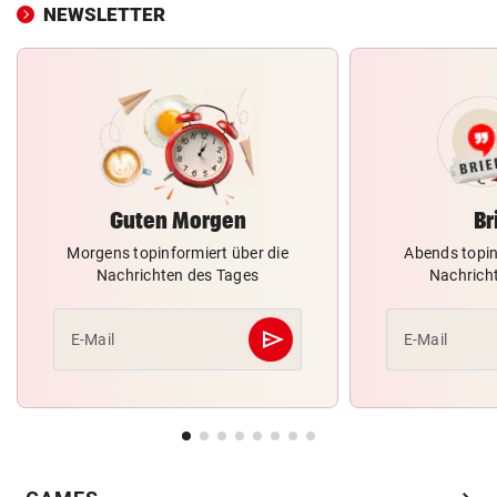
NEWSLETTER
Guten Morgen
Br
Morgens topinformiert über die
Abends topin
Nachrichten des Tages
Nachrich
send
E-Mail
E-Mail
Abschicken