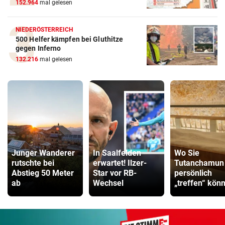
152.964
mal gelesen
NIEDERÖSTERREICH
500 Helfer kämpfen bei Gluthitze
gegen Inferno
132.216
mal gelesen
Junger Wanderer
In Saalfelden
Wo Sie
rutschte bei
erwartet! Ilzer-
Tutanchamun
Abstieg 50 Meter
Star vor RB-
persönlich
ab
Wechsel
„treffen“ kön