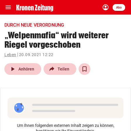
menu
account_circle
Navigation
Anmelden
Abo
close
Schließen
ein-/ausklappen
DURCH NEUE VERORDNUNG
Abonnieren
„Welpenmafia“ wird weiterer
Riegel vorgeschoben
account_circle
arrow_right
Anmelden
Leben
20.09.2021 12:22
pin_drop
arrow_right
Bundesland auswäh
Wien
play_arrow
Anhören
Teilen
bookmark
Merkliste
Suchbegriff
search
eingeben
Um Ihnen folgenden externen Inhalt zeigen zu können,