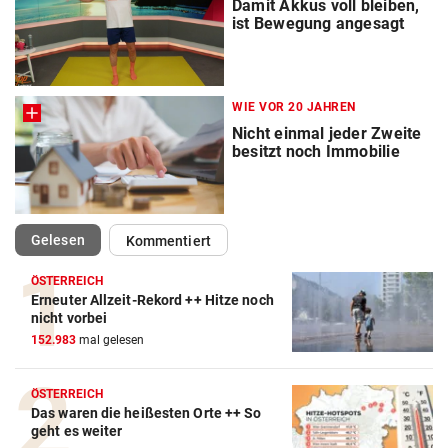
Damit Akkus voll bleiben,
ist Bewegung angesagt
WIE VOR 20 JAHREN
Nicht einmal jeder Zweite
besitzt noch Immobilie
(ausgewählt)
Gelesen
Kommentiert
ÖSTERREICH
Erneuter Allzeit-Rekord ++ Hitze noch
nicht vorbei
152.983
mal gelesen
ÖSTERREICH
Das waren die heißesten Orte ++ So
geht es weiter