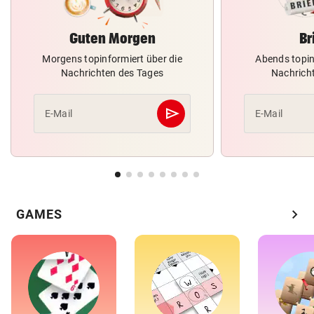
Guten Morgen
Br
Morgens topinformiert über die
Abends topin
Nachrichten des Tages
Nachrich
send
E-Mail
E-Mail
Abschicken
chevron_right
GAMES