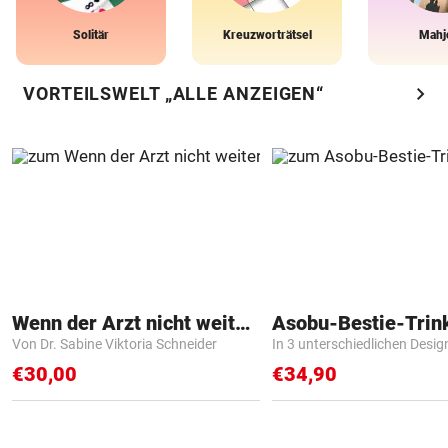
Solitär
Kreuzworträtsel
Mahj
chevron_right
VORTEILSWELT „ALLE ANZEIGEN“
Wenn der Arzt nicht weiter weiß
Asobu-Bestie-Trin
Von Dr. Sabine Viktoria Schneider
In 3 unterschiedlichen Desig
€30,00
€34,90