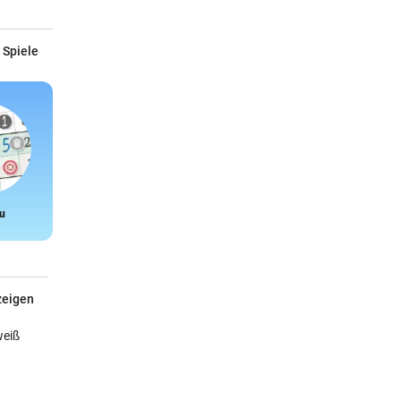
 Spiele
u
Snake
zeigen