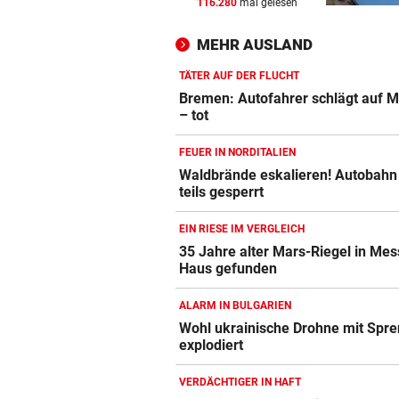
116.280
mal gelesen
WIE EINST DER VATER
vor ein
Top-Talent klopft in deutsch
MEHR AUSLAND
Bundesliga an
TÄTER AUF DER FLUCHT
CRASH AUF B70
vor ein
Bremen: Autofahrer schlägt auf M
Zwei Verletzte nach Biker-Un
– tot
bei Edelschrott
FEUER IN NORDITALIEN
SCHLUSSTAG WARTET
vor ein
Waldbrände eskalieren! Autobahn
teils gesperrt
Röber am Podest, „Captain C
stark verbessert
EIN RIESE IM VERGLEICH
35 Jahre alter Mars-Riegel in Mes
Haus gefunden
ALARM IN BULGARIEN
Wohl ukrainische Drohne mit Spre
explodiert
VERDÄCHTIGER IN HAFT