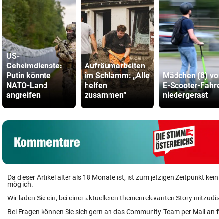
US-
Geheimdienste:
Aufräumarbeiten
Putin könnte
im Schlamm: „Alle
Mädchen (8) vo
NATO-Land
helfen
E-Scooter-Fahr
angreifen
zusammen“
niedergerast
Da dieser Artikel älter als 18 Monate ist, ist zum jetzigen Zeitpunkt k
möglich.
Wir laden Sie ein, bei einer aktuelleren themenrelevanten Story mitzudi
Bei Fragen können Sie sich gern an das Community-Team per Mail an