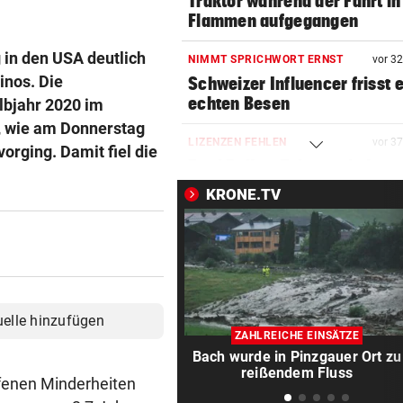
Traktor während der Fahrt in
Flammen aufgegangen
in den USA deutlich
NIMMT SPRICHWORT ERNST
vor 3
inos. Die
Schweizer Influencer frisst 
echten Besen
lbjahr 2020 im
e, wie am Donnerstag
LIZENZEN FEHLEN
vor 3
rging. Damit fiel die
Zwei Bullen-Talente sind noc
der Warteschleife
KRONE.TV
VERANSTALTER GESCHOCKT
vor 3
Festival wurde nach
Bombendrohung geräumt
WUSSTEN SIE DAS?
vor 3
uelle hinzufügen
Schräge Mitführpflicht auch 
ZAHLREICHE EINSÄTZE
einem Nachbarland!
Bach wurde in Pinzgauer Ort zu
reißendem Fluss
fenen Minderheiten
FATALE GLUTHITZE
vor 4