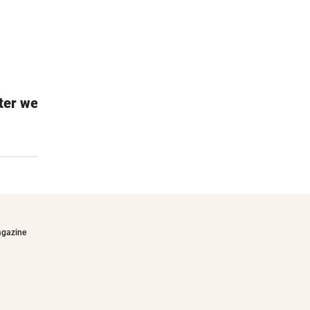
ter weiß
Janod Dino-Garage
Für kleine Autofans
€64,90
agazine