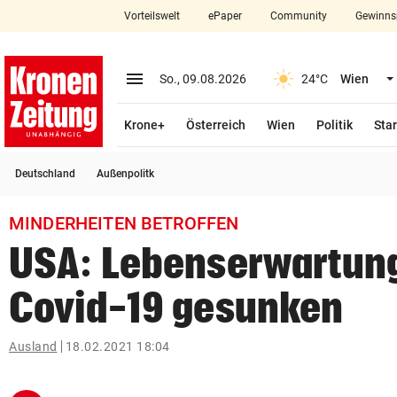
Vorteilswelt
ePaper
Community
Gewinns
close
Schließen
menu
Menü aufklappen
So., 09.08.2026
24°C
Wien
Abonnieren
Krone+
Österreich
Wien
Politik
Star
account_circle
arrow_right
Anmelden
Deutschland
Außenpolitk
pin_drop
arrow_right
Bundesland auswäh
Wien
MINDERHEITEN BETROFFEN
bookmark
Merkliste
USA: Lebenserwartun
Covid-19 gesunken
Suchbegriff
search
eingeben
Ausland
18.02.2021 18:04