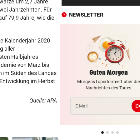
hwarze um 2,7 Jahre
Wenn Bauarbeiter auf dem 
 zwei Jahrzehnten. Für
zusammenbrechen
NEWSLETTER
uf 79,9 Jahre, wie die
BABYGLÜCK MIT TOM BECK
vor ein
Drittes Kind für „GZSZ“-Star
Chryssanthi Kavazi
ze Kalenderjahr 2020
 aller
TÄTER AUF DER FLUCHT
vor ein
sten Halbjahres
Bremen: Autofahrer schlägt 
andemie von März bis
Mann ein – tot
Guten Morgen
en im Süden des Landes
 Entwicklung im Herbst
Morgens topinformiert über die
URSACHE WOHL BEKANNT
vor ein
Nachrichten des Tages
Wohnungsbrand mitten in Na
Bewohner evakuiert
Quelle: APA
se
E-Mail
RÜCKSCHLAG VOR US OPEN
vor ein
Sabalenka und Pegula in Tor
früh ausgeschieden
SEGELN:
vor ein