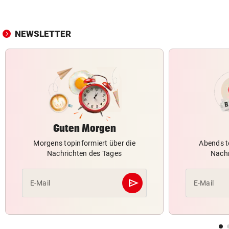
NEWSLETTER
Guten Morgen
Morgens topinformiert über die
Abends t
Nachrichten des Tages
Nachr
send
E-Mail
E-Mail
Abschicken