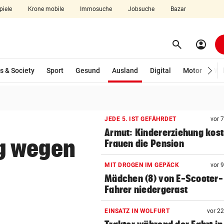
piele
Krone mobile
Immosuche
Jobsuche
Bazar
search
account_circle
Menü aufklappen
Suchen
(ausgewählt)
s & Society
Sport
Gesund
Ausland
Digital
Motor
Wir
len
JEDE 5. IST GEFÄHRDET
vor 
Armut: Kindererziehung kost
g wegen
Frauen die Pension
MIT DROGEN IM GEPÄCK
vor 
Mädchen (8) von E-Scooter-
Fahrer niedergerast
EINSATZ IN WOLFURT
vor 2