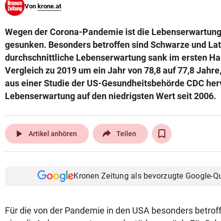
Von
krone.at
© Krone Multimedia GmbH & Co KG 2026
Muthgasse 2, 1190 Wien
Wegen der Corona-Pandemie ist die Lebenserwartung 
gesunken. Besonders betroffen sind Schwarze und Lat
durchschnittliche Lebenserwartung sank im ersten Ha
Vergleich zu 2019 um ein Jahr von 78,8 auf 77,8 Jahr
aus einer Studie der US-Gesundheitsbehörde CDC hervo
Lebenserwartung auf den niedrigsten Wert seit 2006.
play_arrow
Artikel anhören
Teilen
Kronen Zeitung als bevorzugte Google-Q
Für die von der Pandemie in den USA besonders betrof