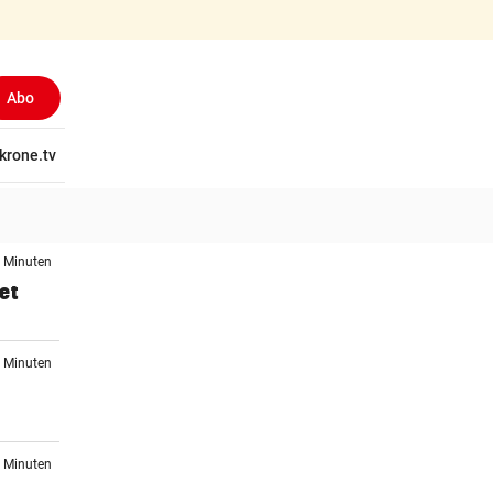
Abo
tschaft
krone.tv
Wissen
Gericht
Kolumnen
Freizeit
Reise
Ti
7 Minuten
et
9 Minuten
2 Minuten