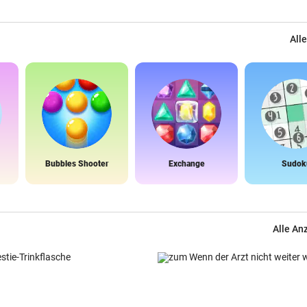
Alle
Bubbles Shooter
Exchange
Sudok
Alle An