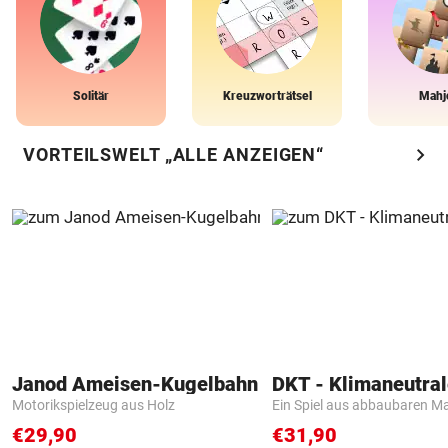
Solitär
Kreuzworträtsel
Mahj
chevron_right
VORTEILSWELT „ALLE ANZEIGEN“
Janod Ameisen-Kugelbahn
Motorikspielzeug aus Holz
Ein Spiel aus abbaubaren Ma
€29,90
€31,90