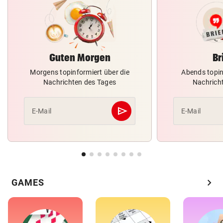
Guten Morgen
Br
Morgens topinformiert über die
Abends topin
Nachrichten des Tages
Nachrich
send
E-Mail
E-Mail
Abschicken
chevron_right
GAMES