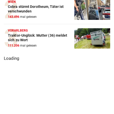
WIEN
Cobra stürmt Dorotheum, Täter ist
verschwunden
143.496
mal gelesen
VORARLBERG
Traktor-Unglück: Mutter (36) meldet
sich zu Wort
111.206
mal gelesen
Panthers fügen
Autofahrerin
Vikings erste
streift einen
Ist die
Niederlage in
elfjährigen
Gesundheitso
AFLE zu
Radfahrer
sive ihr Geld 