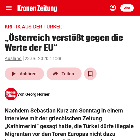
menu
account_circle
Navigation
Anmelden
Abo
close
Schließen
ein-/ausklappen
KRITIK AUS DER TÜRKEI:
Abonnieren
„Österreich verstößt gegen die
Werte der EU“
account_circle
arrow_right
Anmelden
Ausland
23.06.2020 11:38
pin_drop
arrow_right
Bundesland auswäh
Wien
play_arrow
Anhören
Teilen
bookmark
Merkliste
Von
Georg Horner
Suchbegriff
search
Nachdem Sebastian Kurz am Sonntag in einem
eingeben
Interview mit der griechischen Zeitung
„Kathimerini“ gesagt hatte, die Türkei dürfe illegale
Migranten vor den Toren Europas nicht dazu