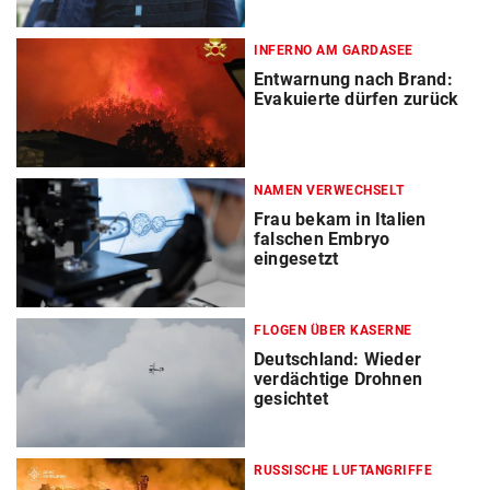
INFERNO AM GARDASEE
Entwarnung nach Brand:
Evakuierte dürfen zurück
NAMEN VERWECHSELT
Frau bekam in Italien
falschen Embryo
eingesetzt
FLOGEN ÜBER KASERNE
Deutschland: Wieder
verdächtige Drohnen
gesichtet
RUSSISCHE LUFTANGRIFFE