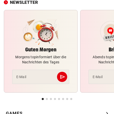
NEWSLETTER
Guten Morgen
Br
Morgens topinformiert über die
Abends topin
Nachrichten des Tages
Nachrich
send
E-Mail
E-Mail
Abschicken
chevron_right
GAMES