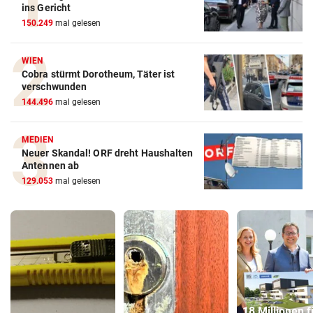
ins Gericht
150.249
mal gelesen
WIEN
Cobra stürmt Dorotheum, Täter ist
verschwunden
144.496
mal gelesen
MEDIEN
Neuer Skandal! ORF dreht Haushalten
Antennen ab
129.053
mal gelesen
18 Millionen f