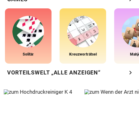
Solitär
Kreuzworträtsel
Mahj
chevron_right
VORTEILSWELT „ALLE ANZEIGEN“