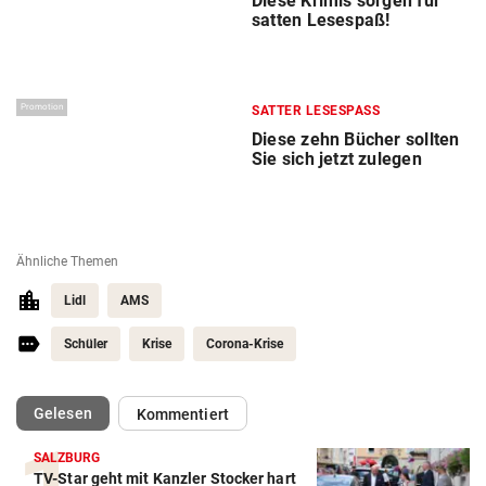
Diese Krimis sorgen für
satten Lesespaß!
Promotion
SATTER LESESPASS
Diese zehn Bücher sollten
Sie sich jetzt zulegen
Ähnliche Themen
Lidl
AMS
Schüler
Krise
Corona-Krise
(ausgewählt)
Gelesen
Kommentiert
SALZBURG
TV-Star geht mit Kanzler Stocker hart