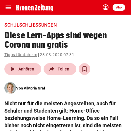
menu
account_circle
Navigation
Anmelden
Abo
close
Schließen
ein-/ausklappen
SCHULSCHLIESSUNGEN
Abonnieren
Diese Lern-Apps sind wegen
Corona nun gratis
account_circle
arrow_right
Anmelden
Tipps für daheim
23.03.2020 07:31
pin_drop
arrow_right
Bundesland auswäh
Wien
play_arrow
Anhören
Teilen
bookmark
Merkliste
Von
Viktoria Graf
Suchbegriff
search
Nicht nur für die meisten Angestellten, auch für
eingeben
Schüler und Studenten gilt: Home-Office
beziehungsweise Home-Learning. Da so ein Fall
bisher noch nicht eingetreten ist, sind die meisten