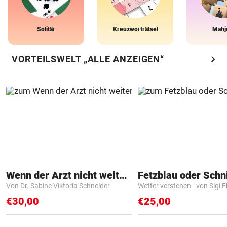
Solitär
Kreuzworträtsel
Mahj
chevron_right
VORTEILSWELT „ALLE ANZEIGEN“
Wenn der Arzt nicht weiter weiß
Fetzblau oder Schn
Von Dr. Sabine Viktoria Schneider
Wetter verstehen - von Sigi F
€30,00
€25,00