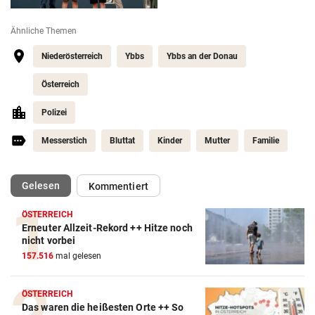
Ähnliche Themen
Niederösterreich
Ybbs
Ybbs an der Donau
Österreich
Polizei
Messerstich
Bluttat
Kinder
Mutter
Familie
(ausgewählt)
Gelesen
Kommentiert
ÖSTERREICH
Erneuter Allzeit-Rekord ++ Hitze noch
nicht vorbei
157.516
mal gelesen
ÖSTERREICH
Das waren die heißesten Orte ++ So