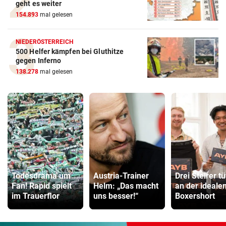
geht es weiter
154.893
mal gelesen
NIEDERÖSTERREICH
500 Helfer kämpfen bei Gluthitze
gegen Inferno
138.278
mal gelesen
Todesdrama um
Austria-Trainer
Drei Steirer tü
Fan! Rapid spielt
Helm: „Das macht
an der ideale
im Trauerflor
uns besser!“
Boxershort