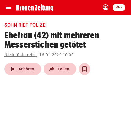
menu
account_circle
Navigation
Anmelden
Abo
close
Schließen
ein-/ausklappen
SOHN RIEF POLIZEI
Abonnieren
Ehefrau (42) mit mehreren
Messerstichen getötet
account_circle
arrow_right
Anmelden
Niederösterreich
16.01.2020 10:09
pin_drop
arrow_right
Bundesland auswäh
Wien
play_arrow
Anhören
Teilen
bookmark
Merkliste
Suchbegriff
search
eingeben