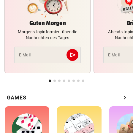
Guten Morgen
Br
Morgens topinformiert über die
Abends topin
Nachrichten des Tages
Nachrich
send
E-Mail
E-Mail
Abschicken
chevron_right
GAMES