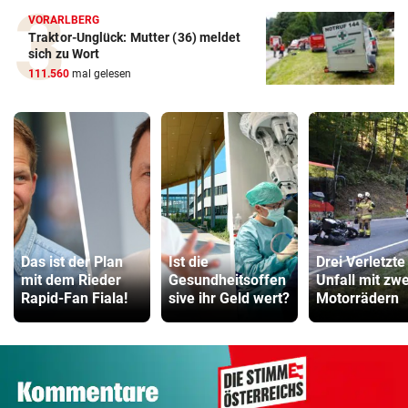
VORARLBERG
Traktor-Unglück: Mutter (36) meldet
sich zu Wort
111.560
mal gelesen
Das ist der Plan
Ist die
Drei Verletzte
mit dem Rieder
Gesundheitsoffen
Unfall mit zwe
Rapid-Fan Fiala!
sive ihr Geld wert?
Motorrädern