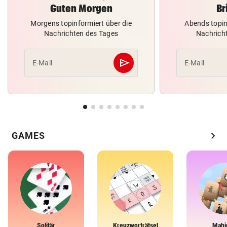
Guten Morgen
Br
Morgens topinformiert über die
Abends topin
Nachrichten des Tages
Nachrich
send
E-Mail
E-Mail
Abschicken
chevron_right
GAMES
Solitär
Kreuzworträtsel
Mahj