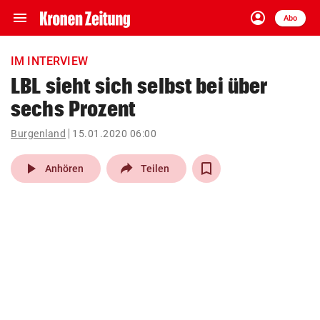
menu
account_circle
Navigation
Anmelden
Abo
close
Schließen
ein-/ausklappen
IM INTERVIEW
Abonnieren
LBL sieht sich selbst bei über
sechs Prozent
account_circle
arrow_right
Anmelden
Burgenland
15.01.2020 06:00
pin_drop
arrow_right
Bundesland auswäh
Wien
play_arrow
Anhören
Teilen
bookmark
Merkliste
Suchbegriff
search
eingeben