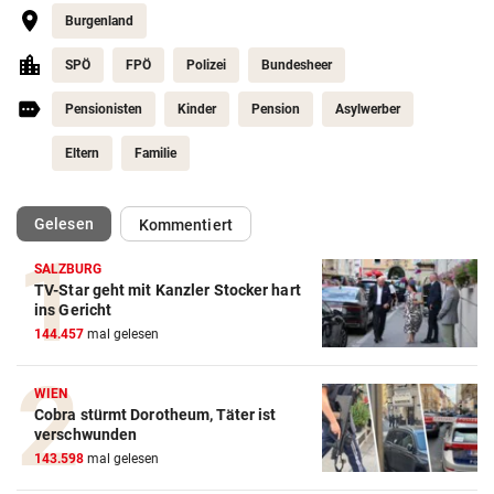
Burgenland
SPÖ
FPÖ
Polizei
Bundesheer
Pensionisten
Kinder
Pension
Asylwerber
Eltern
Familie
(ausgewählt)
Gelesen
Kommentiert
SALZBURG
TV-Star geht mit Kanzler Stocker hart
ins Gericht
144.457
mal gelesen
WIEN
Cobra stürmt Dorotheum, Täter ist
verschwunden
143.598
mal gelesen