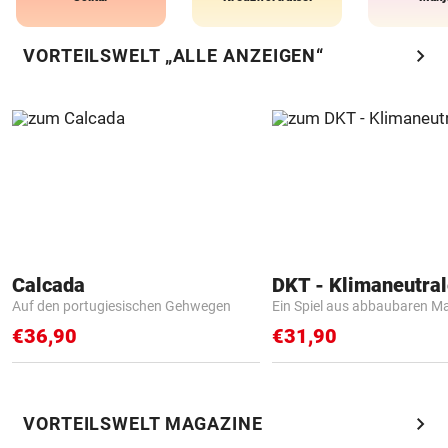
chevron_right
VORTEILSWELT „ALLE ANZEIGEN“
Calcada
Auf den portugiesischen Gehwegen
Ein Spiel aus abbaubaren Ma
€36,90
€31,90
chevron_right
VORTEILSWELT MAGAZINE