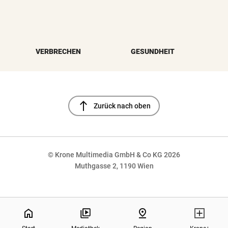
VERBRECHEN
GESUNDHEIT
north
Zurück nach oben
© Krone Multimedia GmbH & Co KG 2026
Muthgasse 2, 1190 Wien
NaN%
home
pin_drop