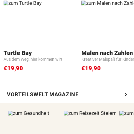
Turtle Bay
Aus dem Weg, hier kommen wir!
Kreativer Malspaß für Kinde
€19,90
€19,90
chevron_right
VORTEILSWELT MAGAZINE