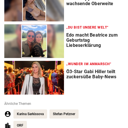
wachsende Oberweite
„DU BIST UNSERE WELT“
Edo macht Beatrice zum
Geburtstag
Liebeserklärung
„WUNDER IM ANMARSCH“
Ö3-Star Gabi Hiller teilt
zuckersüße Baby-News
Ähnliche Themen
Karina Sarkissova
Stefan Petzner
ORF