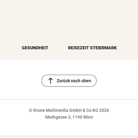
GESUNDHEIT
REISEZEIT STEIERMARK
north
Zurück nach oben
© Krone Multimedia GmbH & Co KG 2026
Muthgasse 2, 1190 Wien
NaN%