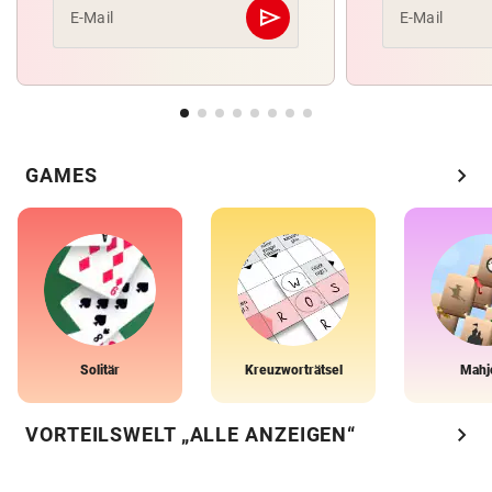
send
E-Mail
E-Mail
Abschicken
chevron_right
GAMES
Solitär
Kreuzworträtsel
Mahj
chevron_right
VORTEILSWELT „ALLE ANZEIGEN“