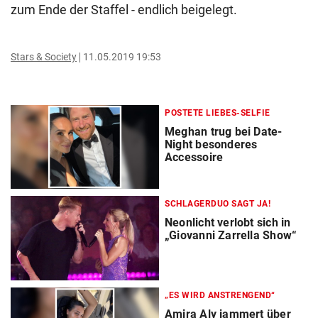
zum Ende der Staffel - endlich beigelegt.
Stars & Society
11.05.2019 19:53
POSTETE LIEBES-SELFIE
Meghan trug bei Date-
Night besonderes
Accessoire
SCHLAGERDUO SAGT JA!
Neonlicht verlobt sich in
„Giovanni Zarrella Show“
„ES WIRD ANSTRENGEND“
Amira Aly jammert über