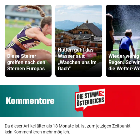
Hütten geht das
Diese Steirer
Wasser aus:
Wieder wenig
greifen nach den
„Waschen uns im
Regen: So wi
Sternen Europas
Bach“
die Wetter-W
Da dieser Artikel älter als 18 Monate ist, ist zum jetzigen Zeitpunkt
kein Kommentieren mehr möglich.