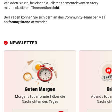
Wir laden Sie ein, bei einer aktuelleren themenrelevanten Story
mitzudiskutieren:
Themenübersicht
.
Bei Fragen können Sie sich gern an das Community-Team per Mail
an
forum@krone.at
wenden.
NEWSLETTER
Guten Morgen
Br
Morgens topinformiert über die
Abends topin
Nachrichten des Tages
Nachrich