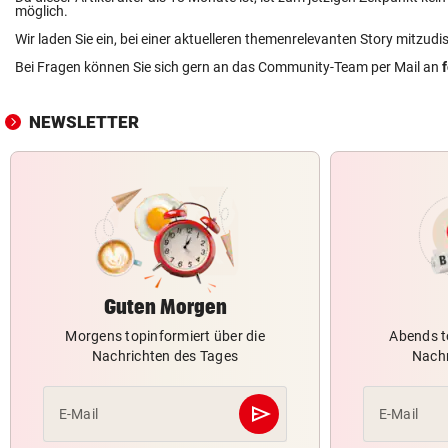
möglich.
Wir laden Sie ein, bei einer aktuelleren themenrelevanten Story mitzudi
Bei Fragen können Sie sich gern an das Community-Team per Mail an
NEWSLETTER
Guten Morgen
Morgens topinformiert über die
Abends t
Nachrichten des Tages
Nachr
send
E-Mail
E-Mail
Abschicken