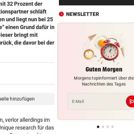
Das ist bisher über die
it 32 Prozent der
Sprengstoff-Drohne bekann
tionspartner schläft
NEWSLETTER
n und liegt nun bei 25
JAHRELANG GEJAGT
vor ein
“ einen Grund dafür in
Neuseelands tödlichste Katz
ieser bringt mit
„Nine Lives“ erlegt
rück, die davor bei der
EU IST ALARMIERT
vor ein
Russische Kanäle haben Ceu
Krise verstärkt
Guten Morgen
Morgens topinformiert über die
ÜBERRASCHENDER DÄMPFER
vor ein
Nachrichten des Tages
Zverev schimpft nach Aus: 
schlechteste Match“
uelle hinzufügen
se
E-Mail
POLIZEI SUCHT ZEUGEN
vor 
Bub (4) trieb regungslos im
 verlor allerdings im
Wasser – reanimiert!
Unique research für das
TÜR VEREITELT ÜBERFALL
vor 