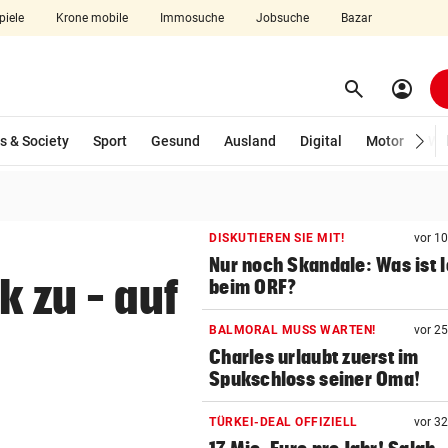
piele
Krone mobile
Immosuche
Jobsuche
Bazar
search
account_circle
Menü aufklappen
Suchen
s & Society
Sport
Gesund
Ausland
Digital
Motor
Wir
len
DISKUTIEREN SIE MIT!
vor 1
Nur noch Skandale: Was ist 
k zu – auf
beim ORF?
BALMORAL MUSS WARTEN!
vor 2
Charles urlaubt zuerst im
Spukschloss seiner Oma!
TÜRKEI-DEAL OFFIZIELL
vor 3