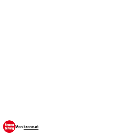
© Krone Multimedia GmbH & Co KG 2026
Muthgasse 2, 1190 Wien
Von
krone.at