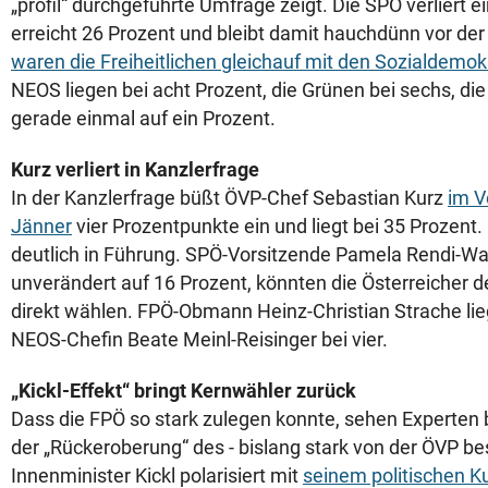
„profil“ durchgeführte Umfrage zeigt. Die SPÖ verliert 
erreicht 26 Prozent und bleibt damit hauchdünn vor de
waren die Freiheitlichen gleichauf mit den Sozialdemo
NEOS liegen bei acht Prozent, die Grünen bei sechs, di
gerade einmal auf ein Prozent.
Kurz verliert in Kanzlerfrage
In der Kanzlerfrage büßt ÖVP-Chef Sebastian Kurz
im V
Jänner
vier Prozentpunkte ein und liegt bei 35 Prozent.
deutlich in Führung. SPÖ-Vorsitzende Pamela Rendi-
unverändert auf 16 Prozent, könnten die Österreicher 
direkt wählen. FPÖ-Obmann Heinz-Christian Strache lieg
NEOS-Chefin Beate Meinl-Reisinger bei vier.
„Kickl-Effekt“ bringt Kernwähler zurück
Dass die FPÖ so stark zulegen konnte, sehen Experten 
der „Rückeroberung“ des - bislang stark von der ÖVP be
Innenminister Kickl polarisiert mit
seinem politischen K