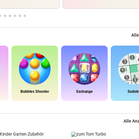
Alle
Bubbles Shooter
Exchange
Sudok
Alle An