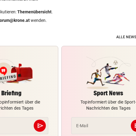
skutieren:
Themenübersicht
.
forum@krone.at
wenden.
ALLE NEWS
Briefing
Sport News
opinformiert über die
Topinformiert über die Sport
ichten des Tages
Nachrichten des Tages
send
s
E-Mail
Abschicken