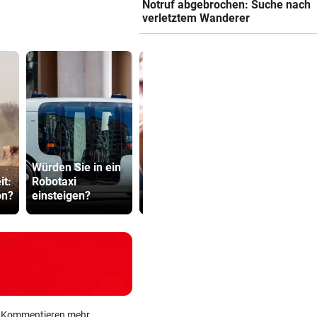
Notruf abgebrochen: Suche nach
verletztem Wanderer
Zverev schimpft
Würden Sie in ein
nach Aus: „Das
Kampfsport
t:
Robotaxi
schlechteste
erschlägt O
on?
einsteigen?
Match“
Flirt im Stre
ein Kommentieren mehr