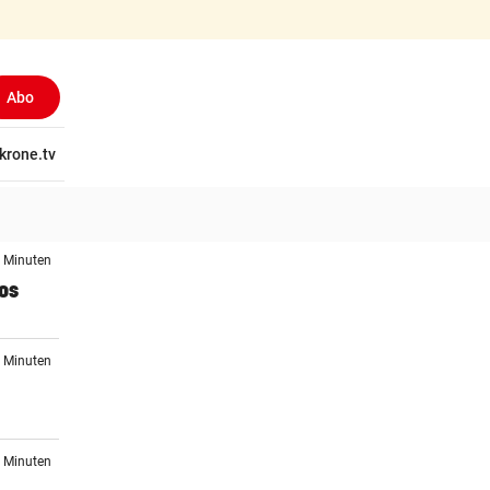
Abo
tschaft
krone.tv
Wissen
Gericht
Kolumnen
Freizeit
Reise
Ti
0 Minuten
los
5 Minuten
2 Minuten