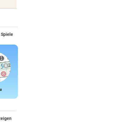
 Spiele
u
Snake
zeigen