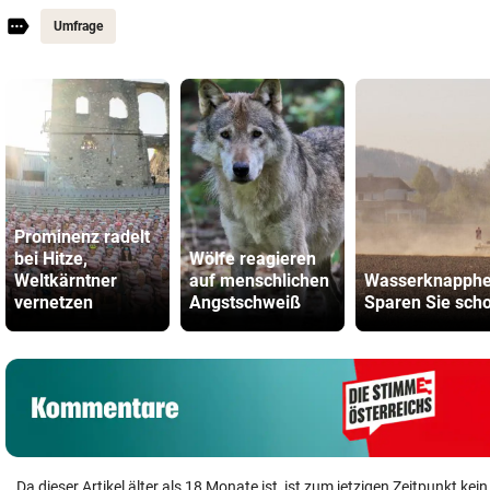
Umfrage
Prominenz radelt
bei Hitze,
Wölfe reagieren
Weltkärntner
auf menschlichen
Wasserknapphei
vernetzen
Angstschweiß
Sparen Sie sch
Da dieser Artikel älter als 18 Monate ist, ist zum jetzigen Zeitpunkt k