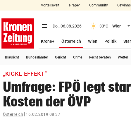
Vorteilswelt
ePaper
Community
Gewinns
close
Schließen
menu
Menü aufklappen
Do., 06.08.2026
33°C
Wien
Abonnieren
(ausgewählt)
Krone+
Österreich
Wien
Politik
Star
account_circle
arrow_right
Anmelden
Blaulicht
Bundesländer
Gericht
Crime
Recht beraten
Wetter
pin_drop
arrow_right
Bundesland auswäh
Wien
„KICKL-EFFEKT“
bookmark
Merkliste
Umfrage: FPÖ legt star
Kosten der ÖVP
Suchbegriff
search
eingeben
Österreich
16.02.2019 08:37