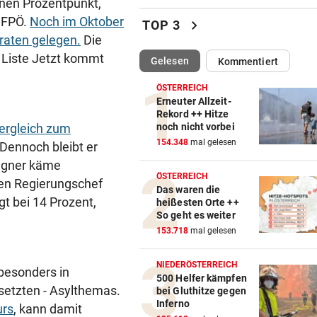
einen Prozentpunkt,
Tollpatschiger Räuber muss
r FPÖ.
Noch im Oktober
chevron_right
TOP 3
sieben Jahre absitzen
kraten gelegen.
Die
e Liste Jetzt kommt
(ausgewählt)
Gelesen
Kommentiert
ABKOCH-EMPFEHLUNG
vor 
Unwetter: Trinkwasser in Tir
ÖSTERREICH
Ort verunreinigt!
Erneuter Allzeit-
Rekord ++ Hitze
noch nicht vorbei
ergleich zum
„WUT UND VERBITTERUNG“
vor 
154.348
mal gelesen
 Dennoch bleibt er
Lebenslange Haft nach Auto
Anschlag in München
Wagner käme
ÖSTERREICH
den Regierungschef
Das waren die
RÜCKSCHLAG FÜR ÖSV-ASS
vor 
t bei 14 Prozent,
heißesten Orte ++
Sturz von Lamparter: Jetzt is
So geht es weiter
Diagnose da!
153.718
mal gelesen
IN BACHBETT GEFANGEN
vor 
NIEDERÖSTERREICH
besonders in
Notruf abgebrochen: Suche 
500 Helfer kämpfen
setzten - Asylthemas.
bei Gluthitze gegen
verletztem Wanderer
Inferno
urs
, kann damit