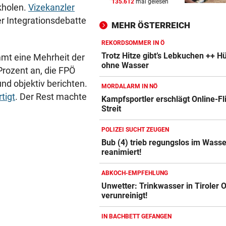
135.612
mal gelesen
ABREISE AUS SAALFELDEN
vor 
ckholen.
Vizekanzler
RB-Star verabschiedet sich:
r Integrationsdebatte
MEHR ÖSTERREICH
Rekorddeal steht bevor
REKORDSOMMER IN Ö
EIN STÜRMER FEHLT
vor 
Trotz Hitze gibt’s Lebkuchen ++ H
mt eine Mehrheit der
Was die Austria heute in
ohne Wasser
Prozent an, die FPÖ
Rumänien erwartet
und objektiv berichten.
MORDALARM IN NÖ
rtigt
. Der Rest machte
EIN KLUB MACHT ERNST
vor 
Kampfsportler erschlägt Online-Fli
Streit
Sabitzer heiß begehrt – wird
zum Knackpunkt?
POLIZEI SUCHT ZEUGEN
Bub (4) trieb regungslos im Wasse
reanimiert!
ABKOCH-EMPFEHLUNG
Unwetter: Trinkwasser in Tiroler O
verunreinigt!
IN BACHBETT GEFANGEN