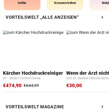
Solitär
Kreuzworträtsel
Mahj
chevron_right
VORTEILSWELT „ALLE ANZEIGEN“
Kärcher Hochdruckreiniger
K7 - Smart Control Home
Von Dr. Sabine Viktoria Schn
€474,90
€30,00
€644,99
chevron_right
VORTEILSWELT MAGAZINE