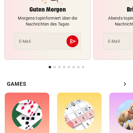
Guten Morgen
Br
Morgens topinformiert über die
Abends topin
Nachrichten des Tages
Nachrich
send
E-Mail
E-Mail
Abschicken
chevron_right
GAMES