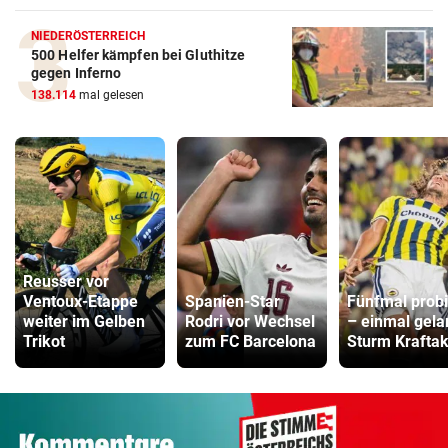
NIEDERÖSTERREICH
500 Helfer kämpfen bei Gluthitze
gegen Inferno
138.114
mal gelesen
Reusser vor
Ventoux-Etappe
Spanien-Star
Fünfmal probi
weiter im Gelben
Rodri vor Wechsel
– einmal gela
Trikot
zum FC Barcelona
Sturm Kraftak