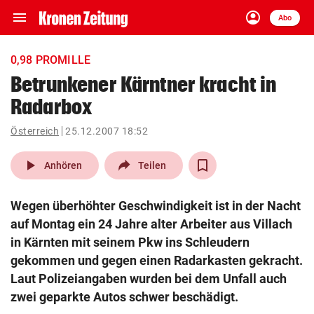
menu
account_circle
Navigation
Anmelden
Abo
close
Schließen
ein-/ausklappen
0,98 PROMILLE
Abonnieren
Betrunkener Kärntner kracht in
Radarbox
account_circle
arrow_right
Anmelden
Österreich
25.12.2007 18:52
pin_drop
arrow_right
Bundesland auswäh
Wien
play_arrow
Anhören
Teilen
bookmark
Merkliste
Wegen überhöhter Geschwindigkeit ist in der Nacht
auf Montag ein 24 Jahre alter Arbeiter aus Villach
Suchbegriff
in Kärnten mit seinem Pkw ins Schleudern
search
eingeben
gekommen und gegen einen Radarkasten gekracht.
Laut Polizeiangaben wurden bei dem Unfall auch
zwei geparkte Autos schwer beschädigt.