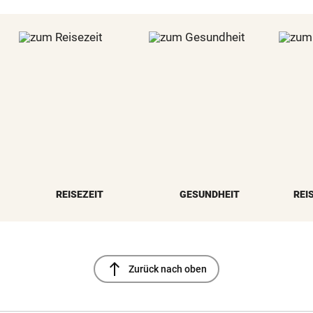
REISEZEIT
GESUNDHEIT
REI
north
Zurück nach oben