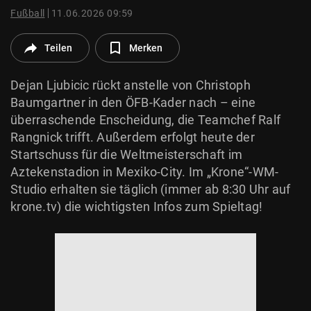
© Krone Multimedia GmbH & Co KG 2026
Fußball
11.06.2026 09:59
Muthgasse 2, 1190 Wien
Teilen
Merken
Dejan Ljubicic rückt anstelle von Christoph
Baumgartner in den ÖFB-Kader nach – eine
überraschende Enscheidung, die Teamchef Ralf
Rangnick trifft. Außerdem erfolgt heute der
Startschuss für die Weltmeisterschaft im
Aztekenstadion in Mexiko-City. Im „Krone“-WM-
Studio erhalten sie täglich (immer ab 8:30 Uhr auf
krone.tv) die wichtigsten Infos zum Spieltag!