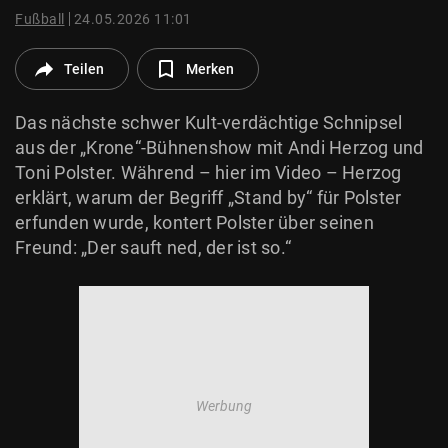
© Krone Multimedia GmbH & Co KG 2026
Fußball
24.05.2026 11:01
Muthgasse 2, 1190 Wien
Teilen
Merken
Das nächste schwer Kult-verdächtige Schnipsel
aus der „Krone“-Bühnenshow mit Andi Herzog und
Toni Polster. Während – hier im Video – Herzog
erklärt, warum der Begriff „Stand by“ für Polster
erfunden wurde, kontert Polster über seinen
Freund: „Der sauft ned, der ist so.“