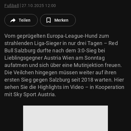
© Krone Multimedia GmbH & Co KG 2026
Fußball
27.10.2025 12:00
Muthgasse 2, 1190 Wien
Teilen
Merken
Vom geprügelten Europa-League-Hund zum
strahlenden Liga-Sieger in nur drei Tagen – Red
Bull Salzburg durfte nach dem 3:0-Sieg bei
Lieblingsgegner Austria Wien am Sonntag
aufatmen und sich über eine Mutinjektion freuen.
Die Veilchen hingegen müssen weiter auf ihren
ersten Sieg gegen Salzburg seit 2018 warten. Hier
sehen Sie die Highlights im Video – in Kooperation
mit Sky Sport Austria.