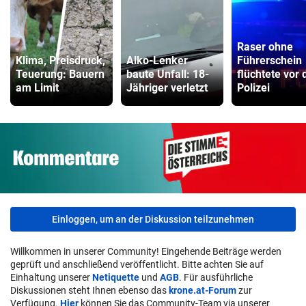
Raser ohne
Klima, Preisdruck,
Alko-Lenker
Führerschein
Teuerung: Bauern
baute Unfall: 18-
flüchtete vor 
am Limit
Jähriger verletzt
Polizei
Einloggen, um an der Diskussion teilzunehmen
Willkommen in unserer Community! Eingehende Beiträge werden
geprüft und anschließend veröffentlicht. Bitte achten Sie auf
Einhaltung unserer
Netiquette
und
AGB
. Für ausführliche
Diskussionen steht Ihnen ebenso das
krone.at-Forum
zur
Verfügung.
Hier
können Sie das Community-Team via unserer