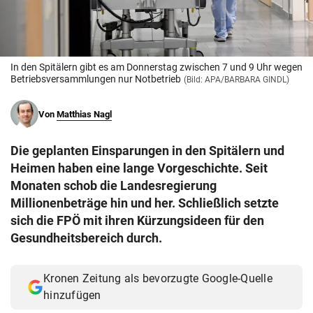
© Krone Multimedia GmbH & Co KG 2026
Muthgasse 2, 1190 Wien
In den Spitälern gibt es am Donnerstag zwischen 7 und 9 Uhr wegen
Betriebsversammlungen nur Notbetrieb
(Bild: APA/BARBARA GINDL)
Von
Matthias Nagl
Die geplanten Einsparungen in den Spitälern und
Heimen haben eine lange Vorgeschichte. Seit
Monaten schob die Landesregierung
Millionenbeträge hin und her. Schließlich setzte
sich die FPÖ mit ihren Kürzungsideen für den
Gesundheitsbereich durch.
Kronen Zeitung als bevorzugte Google-Quelle
hinzufügen