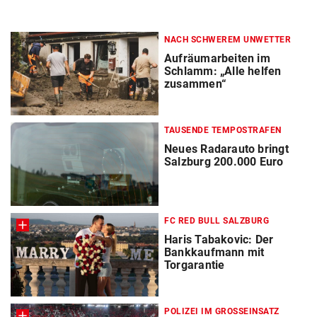
NACH SCHWEREM UNWETTER
Aufräumarbeiten im
Schlamm: „Alle helfen
zusammen“
TAUSENDE TEMPOSTRAFEN
Neues Radarauto bringt
Salzburg 200.000 Euro
FC RED BULL SALZBURG
Haris Tabakovic: Der
Bankkaufmann mit
Torgarantie
POLIZEI IM GROSSEINSATZ