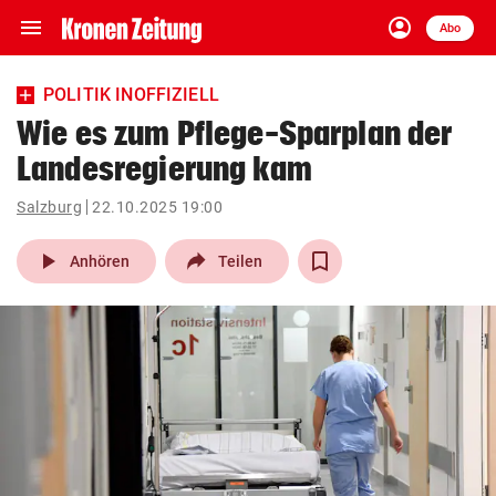
menu
account_circle
Navigation
Anmelden
Abo
close
Schließen
ein-/ausklappen
POLITIK INOFFIZIELL
Abonnieren
Wie es zum Pflege-Sparplan der
Landesregierung kam
account_circle
arrow_right
Anmelden
Salzburg
22.10.2025 19:00
pin_drop
arrow_right
Bundesland auswäh
Wien
play_arrow
Anhören
Teilen
bookmark
Merkliste
Suchbegriff
search
eingeben