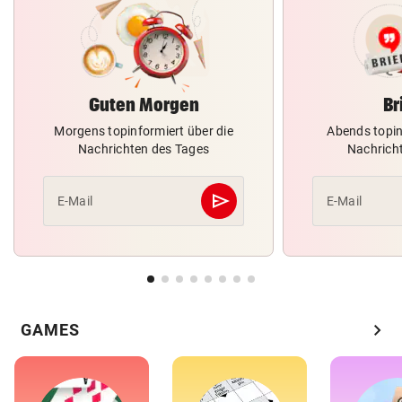
Guten Morgen
Br
Morgens topinformiert über die
Abends topin
Nachrichten des Tages
Nachrich
send
E-Mail
E-Mail
Abschicken
chevron_right
GAMES