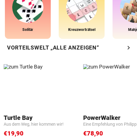
Solitär
Kreuzworträtsel
Mahj
chevron_right
VORTEILSWELT „ALLE ANZEIGEN“
Turtle Bay
PowerWalker
Aus dem Weg, hier kommen wir!
Eine Empfehlung von Philip
€19,90
€78,90