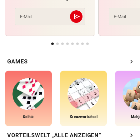
send
E-Mail
E-Mail
Abschicken
chevron_right
GAMES
Solitär
Kreuzworträtsel
Mahj
chevron_right
VORTEILSWELT „ALLE ANZEIGEN“