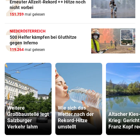
Erneuter Allzeit-Rekord ++ Hitze noch
nicht vorbei
151.759
mal gelesen
NIEDERÖSTERREICH
500 Helfer kämpfen bei Gluthitze
gegen Inferno
119.264
mal gelesen
Weitere
Wie sich das
Großbaustelle legt
Wetter nach der
Altacher Kies
Salzburger
Rekord-Hitze
Krieg: Gericht
Verkehr lahm
umstellt
Franz Kopf re