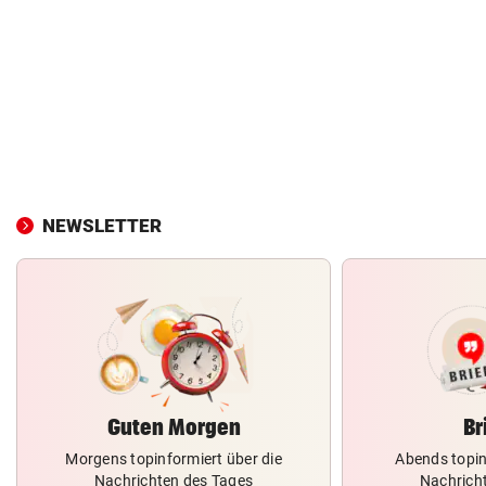
NEWSLETTER
Guten Morgen
Br
Morgens topinformiert über die
Abends topin
Nachrichten des Tages
Nachrich