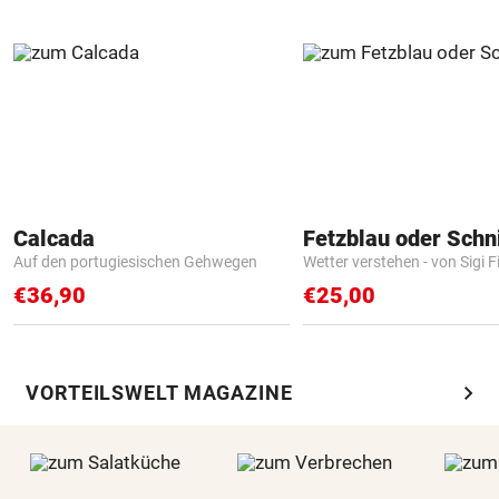
Calcada
Fetzblau oder Schn
Auf den portugiesischen Gehwegen
Wetter verstehen - von Sigi F
€36,90
€25,00
chevron_right
VORTEILSWELT MAGAZINE