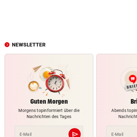
NEWSLETTER
Guten Morgen
Br
Morgens topinformiert über die
Abends topin
Nachrichten des Tages
Nachrich
send
E-Mail
E-Mail
Abschicken