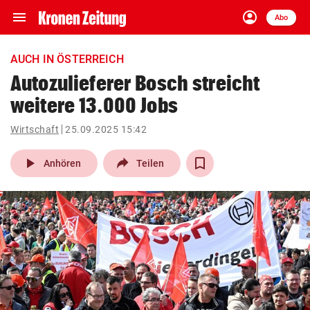
menu
account_circle
Navigation
Anmelden
Abo
close
Schließen
ein-/ausklappen
AUCH IN ÖSTERREICH
Abonnieren
Autozulieferer Bosch streicht
weitere 13.000 Jobs
account_circle
arrow_right
Anmelden
Wirtschaft
25.09.2025 15:42
pin_drop
arrow_right
Bundesland auswäh
Wien
play_arrow
Anhören
Teilen
bookmark
Merkliste
Suchbegriff
search
eingeben