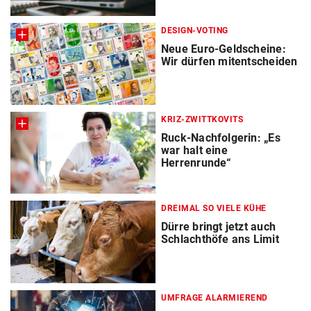
DESIGN-VOTING
Neue Euro-Geldscheine:
Wir dürfen mitentscheiden
KRIZ-ZWITTKOVITS
Ruck-Nachfolgerin: „Es
war halt eine
Herrenrunde“
DREIMAL SO VIELE KÜHE
Dürre bringt jetzt auch
Schlachthöfe ans Limit
UMFRAGE ALARMIEREND