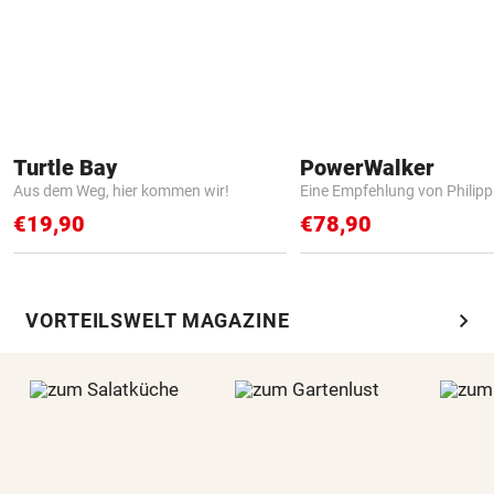
Turtle Bay
PowerWalker
Aus dem Weg, hier kommen wir!
Eine Empfehlung von Philip
€19,90
€78,90
chevron_right
VORTEILSWELT MAGAZINE