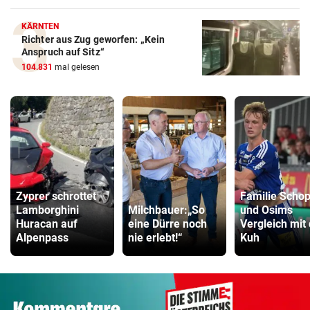
KÄRNTEN
Richter aus Zug geworfen: „Kein
Anspruch auf Sitz“
104.831
mal gelesen
Zyprer schrottet
Familie Scho
Lamborghini
Milchbauer:„So
und Osims
Huracan auf
eine Dürre noch
Vergleich mit
Alpenpass
nie erlebt!“
Kuh