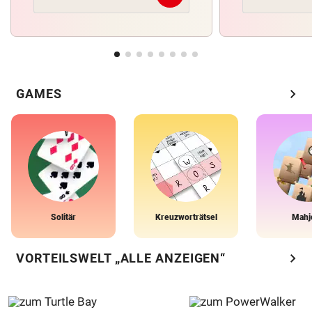
chevron_right
GAMES
Solitär
Kreuzworträtsel
Mahj
chevron_right
VORTEILSWELT „ALLE ANZEIGEN“