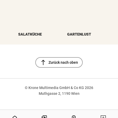
SALATKÜCHE
GARTENLUST
north
Zurück nach oben
© Krone Multimedia GmbH & Co KG 2026
Muthgasse 2, 1190 Wien
NaN%